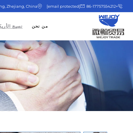
ing, Zhejiang, China
[email protected]
+86-17757554212
من نحن
نسيج الأريك