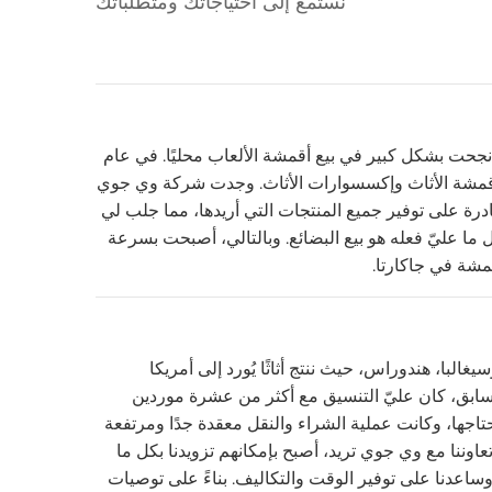
نستمع إلى احتياجاتك ومتطلباتك
ا نجحت بشكل كبير في بيع أقمشة الألعاب محليًا. في عام
 لأقمشة الأثاث وإكسسوارات الأثاث. وجدت شركة وي جوي
درة على توفير جميع المنتجات التي أريدها، مما جلب لي
 ما عليّ فعله هو بيع البضائع. وبالتالي، أصبحت بسرعة
قمشة في جاكارتا.
غالبا، هندوراس، حيث ننتج أثاثًا يُورد إلى أمريكا
السابق، كان عليّ التنسيق مع أكثر من عشرة موردين
تاجها، وكانت عملية الشراء والنقل معقدة جدًا ومرتفعة
ام 2022، ومع بدء تعاوننا مع وي جوي تريد، أصبح بإمكانهم تزويدنا بكل ما
عدنا على توفير الوقت والتكاليف. بناءً على توصيات