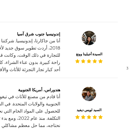
إندونيسيا جنوب شرق آسيا
أنا من جاكارتا، إندونيسيا. شركتن
2018، أردت تطوير سوق جديد
السيدة أجيلينا وونغ
للتجارة في ذلك الوقت، وكانت قا
راحة كبيرة. بدون عناء الشراء، كل
3
أحد كبار تجار التجزئة للأثاث والأ
هندوراس، أمريكا الجنوبية
أنا قادم من مصنع للأثاث في تيغوسي
الجنوبية والولايات المتحدة. في 
السيد لويس ديفيد
للحصول على المواد الخام التي نح
التكلفة. منذ ع
نحتاجه، مما حل معظم مشاكلي وسا