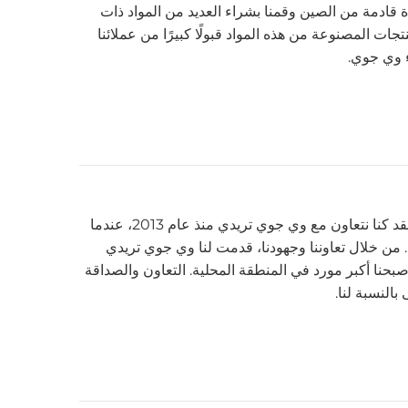
قادمة من الصين وقمنا بشراء العديد من المواد ذات
تجات المصنوعة من هذه المواد قبولًا كبيرًا من عملائنا
اء وي جوي.
أنا من ويست يوركشاير، إنجلترا. لقد كنا نتعاون مع وي جوي تريدي منذ عام 2013، عندما
من خلال تعاوننا وجهودنا، قدمت لنا وي جوي تريدي
ى أصبحنا أكبر مورد في المنطقة المحلية. التعاون والصداقة
النسبة لنا.