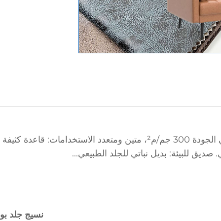
الوصف: نسيج جلد بولي يوريثان من البوليستر عالي الجودة 300 جم/م²، متين 
صديق للبيئة: بديل نباتي للجلد الطبيعي...
نسيج جلد بولي 