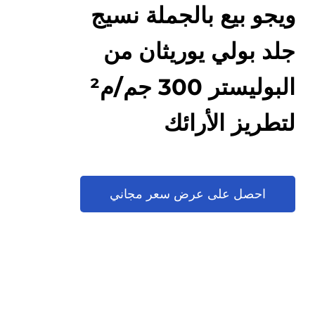
ويجو بيع بالجملة نسيج
جلد بولي يوريثان من
البوليستر 300 جم/م²
لتطريز الأرائك
احصل على عرض سعر مجاني