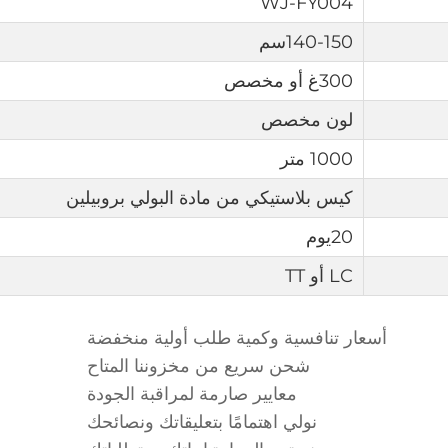
WJ-FY004
140-150سم
300غ
أو
مخصص
لون مخصص
1000 متر
كيس بلاستيكي من مادة البولي بروبيلين
20يوم
LC أو TT
أسعار تنافسية وكمية طلب أولية منخفضة
شحن سريع من مخزوننا المتاح
معايير صارمة لمراقبة الجودة
نولي اهتمامًا بتعليقاتك ونصائحك