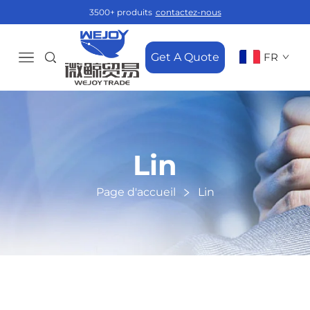
3500+ produits
contactez-nous
Get A Quote
FR
Lin
Page d'accueil
Lin