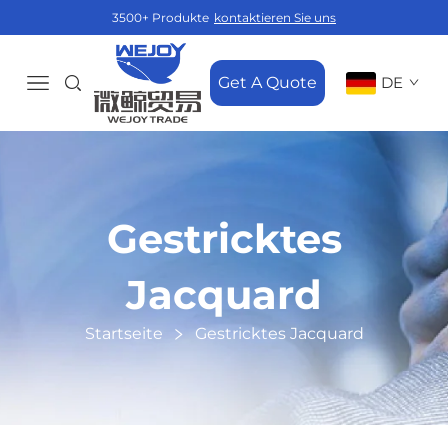
3500+ Produkte
kontaktieren Sie uns
Get A Quote
DE
Gestricktes
Jacquard
Startseite
Gestricktes Jacquard