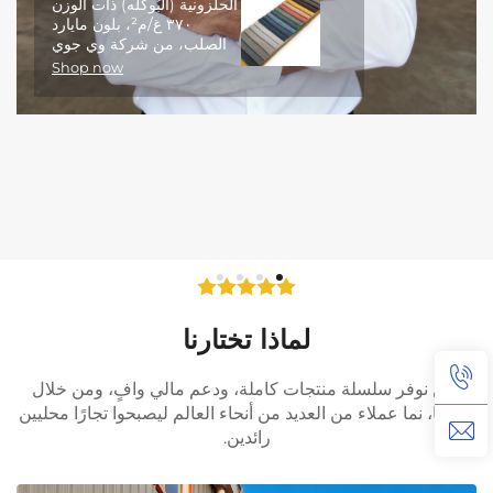
الحلزونية (البُوكله) ذات الوزن
٣٧٠ غ/م²، بلون مايارد
الصلب، من شركة وي جوي
Shop now
لماذا تختارنا
نحن نوفر سلسلة منتجات كاملة، ودعم مالي وافٍ، ومن خلال
تعاوننا، نما عملاء من العديد من أنحاء العالم ليصبحوا تجارًا محليين
رائدين.