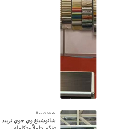
2026-05-27
شائوشينغ وي جوي ترييد
تقدّم حلولاً متكاملة...