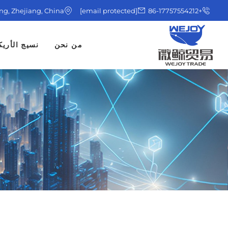
ing, Zhejiang, China
[email protected]
+86-17757554212
من نحن
نسيج الأريك