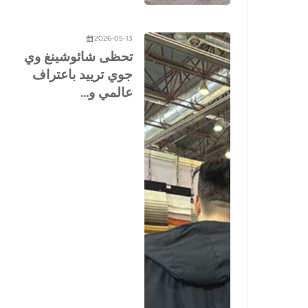
2026-05-13
تحظى شائوشينغ وي
جوي ترييد باعتراف
عالمي و...