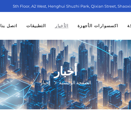
5th Floor, A2 West, Henghui Shuzhi Park, Qixian Street, Shaox
ة
اكسسوارات الأجهزة
الأخبار
التطبيقات
اتصل بنا
أخبار
الصفحة الرئيسية
أخبار