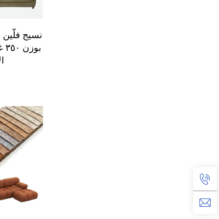
نسيج فلّين
ا