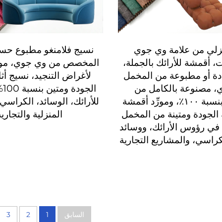
زلي من علامة وي جوي
نسيج فلامنغو مطبوع حس
 أقمشة للأرائك بالجملة،
المخصص من وي جوي، مورد
ة أو مطبوعة من المخمل
لأغراض التنجيد، نسيج أث
ي، مصنوعة بالكامل من
الج
البوليستر بنسبة ١٠٠٪، ومورِّد أقمشة
للأرائك، الوسائد، الكراسي
ة الجودة ومتينة من المخمل
المنزلية والتجاري
 في رؤوس الأرائك، ووسائد
لكراسي، والمشاريع التجارية
السابق
1
2
3