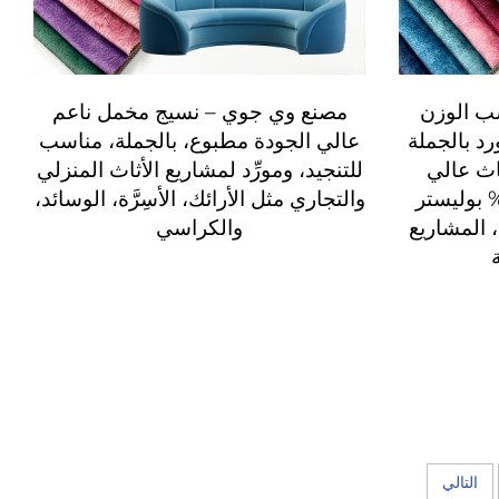
ب الوزن
مصنع وي جوي – نسيج مخمل ناعم
 بالجملة
عالي الجودة مطبوع، بالجملة، مناسب
اث عالي
للتنجيد، ومورِّد لمشاريع الأثاث المنزلي
ودة ومتين بنسبة 100% بوليستر
والتجاري مثل الأرائك، الأسِرَّة، الوسائد،
، المشاريع
والكراسي
ة
التالي