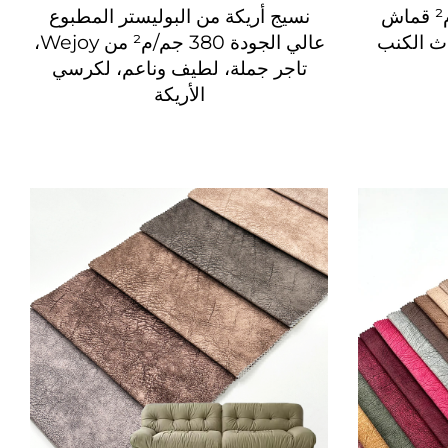
Wejoy جديد 380 جم/م² قماش
نسيج أريكة من البوليستر المطبوع
عالي الجودة 380 جم/م² من Wejoy،
تاجر جملة، لطيف وناعم، لكرسي
الأريكة