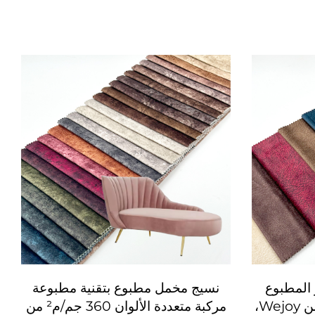
 المطبوع
نسيج مخمل مطبوع بتقنية مطبوعة
عالي الجودة 380 جم/م² من Wejoy،
مركبة متعددة الألوان 360 جم/م² من