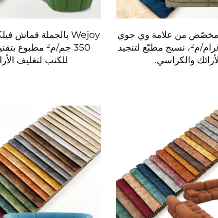
 مخصّص من علامة وي جوي
Wejoy بالجملة قماش في
بوزن ٣٥٠ غرام/م²، نسيج مطبّع لتنجيد
350 جم/م² مطبوع ب
لأرائك والكراسي.
للكنب لتغليف الأرا