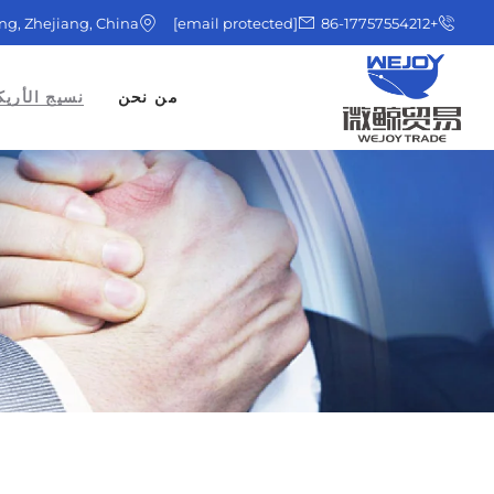
ing, Zhejiang, China
[email protected]
+86-17757554212
من نحن
نسيج الأريك