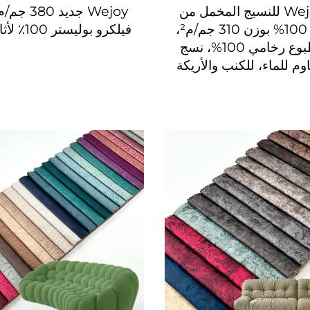
مصنع Wejoy للنسيج المخمل من
البوليستر 100% بوزن 310 جم/م²،
فيلكرو بوليستر 100٪ لأثاث الكنب
بنمط مطبوع رخامي 100%، نسج
وم للماء، للكنب والأريكة