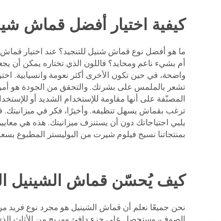
كيفية اختيار أفضل قماش شينيل
ما هو أفضل نوع قماش شنيل للتنجيد؟ عند اختيار قماش ا
أم بشيء ناعم ومحايد؟ فاللون الذي تختاره يمكن أن يج
واضحة، في حين تكون الأخرى أكثر نعومة وانسيابية. اخت
تشعر بالملمس على بشرتك. والتحقق من الجودة هو أمر مهم
المصنّفة على أنها مقاومة للإستخدام الشديد أو للإستخدا
ترغب بقماش يسهل تنظيفه. وأخيرًا، فكر في ميزانيتك. 
يلبي احتياجاتك دون أن يستنزف ميزانيتك. هذه هي معايير
بمنتجاتنا
نسيج فيلوم شيرت من البوليستر المطبوع بسعة 360 جم/م² من مصنع ويجوي، لتطريز الأرا
كيف يُحسّن قماش الشينيل ال
نحن جميعًا نعلم أن قماش الشينيل هو مجرد نوع فريد من 
الصوف، وستحصل على جزء دافئ ومريح من الأثاث الذي يج