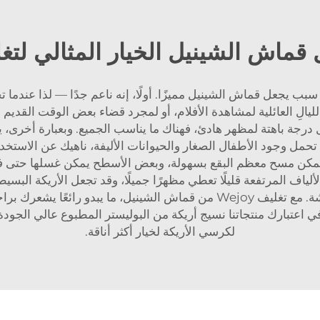
 قماش الشينيل الخيار المثالي لتغل
اك سبب يجعل قماش الشينيل مميزًا. أولًا، إنه ناعم جدًا — لذا عند
يالِ العائلية لمشاهدة الأفلام، أو لمجرد قضاء بعض الوقت القديم الج
ضل درجة باهتة لمظهر هادئ، فهناك ما يناسب الجميع. وبعبارة أخرى
ى تحمل وجود الأطفال الصغار والحيوانات الأليفة، ناهيك عن الاستخ
مكن مسح معظم البقع بسهولة، وبعض الأسطح يمكن غسلها حتى في الغس
الألياف المرتفعة قليلًا تعطي مظهرًا جميلًا، وقد تجعل الأريكة البسي
السبب الكبير وراء تمتع الكثيرين به في غرفة المعيشة. مع تغليف Wejoy من قما
في اعتبارك منتجاتنا
لكرسي الأريكة
لخيار أكثر أناقة.