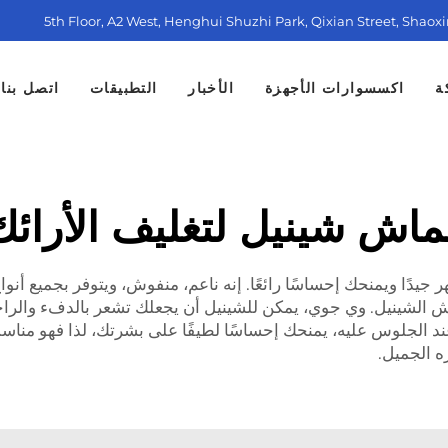
5th Floor, A2 West, Henghui Shuzhi Park, Qixian Street, Shaox
ة
اكسسوارات الأجهزة
الأخبار
التطبيقات
اتصل بنا
ماش شينيل لتغليف الأرائك
 جيدًا ويمنحك إحساسًا رائعًا. إنه ناعم، منفوش، ويتوفر بجميع أنواع
ش الشينيل. وي جوي، يمكن للشينيل أن يجعلك تشعر بالدفء والراحة
عند الجلوس عليه، يمنحك إحساسًا لطيفًا على بشرتك، لذا فهو مناسب
ه الجميل.