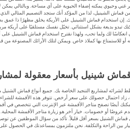
ر غني وحيوي يمكنه إضفاء الحيوية على أي مساحة. وبالتالي يمكن 
من قماش الشينيل، لذا من المؤكد أنك ستجد التصميم المثالي الذي
ك. إن استخدام قماش الشينيل على الأريكة يخلق مظهرًا ذا عمق بصري
أريكتك تبدو بديعة بشكل استثنائي. تخيّل نفسك مستلقيًا على أريكة
نعكاسًا لك ولما تحب، ولهذا نقترح استخدام قماش الشينيل على أ
يه أو للاستمتاع بها كملاذ خاص. ويمكن لتلك الأرائك المصنوعة من 
اش شينيل بأسعار معقولة لمشاريع 
، زاد احتمال حصولك على سعر أرخص. تتوفر هذه الأقمشة للشراء بك
عروضًا أو خصومات. خيار آخر هو زيارة متاجر الأقمشة المحلية. ف
ماش الشنيل بسعر أقل قليلاً. تأكد من سؤال الموظفين عن توصيا
 القلق بشأن الاختيار بين الراحة والتكلفة. نحن ملتزمون بمساعدتك في ا