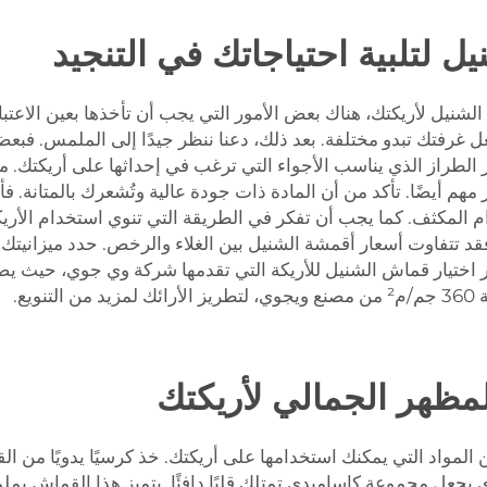
 لتلبية احتياجاتك في التنجيد
لشنيل لأريكتك، هناك بعض الأمور التي يجب أن تأخذها بعين الاعتب
عل غرفتك تبدو مختلفة. بعد ذلك، دعنا ننظر جيدًا إلى الملمس. ف
ر الطراز الذي يناسب الأجواء التي ترغب في إحداثها على أريكتك.
 أيضًا. تأكد من أن المادة ذات جودة عالية وتُشعرك بالمتانة. فأ
م المكثف. كما يجب أن تفكر في الطريقة التي تنوي استخدام الأريكة ب
فقد تتفاوت أسعار أقمشة الشنيل بين الغلاء والرخص. حدد ميزاني
 اختيار قماش الشنيل للأريكة التي تقدمها شركة وي جوي، حيث يصبح 
ئك
لمزيد من التنويع.
مظهر الجمالي لأريكتك
المواد التي يمكنك استخدامها على أريكتك. خذ كرسيًا يدويًا من 
عل مجموعة كاساميدي تمتلك قلبًا دافئًا. يتميز هذا القماش بملم