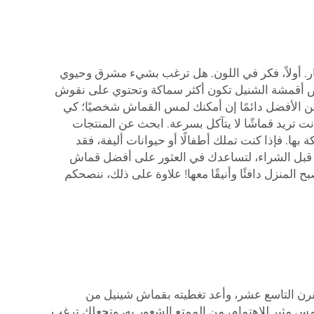
ار. أولاً، فكر في اللون. هل ترغب بشيء مشرق وحيوي
بعض أقمشة الشنيل تكون أكثر سماكة وتحتوي على نقوش
 من الأفضل دائمًا إن أمكنك لمس القماش شخصيًا؛ كي
نت تريد قماشًا لا يتآكل بسرعة. ابحث عن المنتجات
ها. فإذا كنت تملك أطفالًا أو حيوانات أليفة، فقد
تك قبل الشراء، لتساعدك في العثور على أفضل قماش
المنزل دافئًا وأنيقًا معها! علاوة على ذلك، ننصحكم
القرن التاسع عشر، وأعد تغطيته بقماش شينيل من
س مثير للاهتمام، من الممتع الشعور به، وتجعلك ترغب