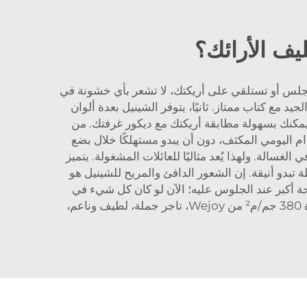
يف الأرائك؟
ما تجلس أو تستلقي على أريكتك، لا تشعر بأي خشونة في
يد مع كتاب ممتاز. ثانيًا، يتوفر الشينيل بعدة ألوان
، يمكنك بسهولة مطابقة أريكتك مع ديكور غرفتك. من
دام اليومي المكثف، دون أن يبدو مستهلكًا خلال بضع
الة. ولهذا يُعد مثاليًا للعائلات المشغولة. يتميز
طة تبدو أنيقة. إن الشعور الدافئ والمريح للشينيل هو
ش الشينيل، ما يبدو رائعًا يشعرك براحة أكبر عند الجلوس عليه؛ الآن لو كان كل شيء في
نسيج أريكة من البوليستر المطبوع عالي الجودة 380 جم/م² من Wejoy، تاجر جملة، لطيف وناعم،