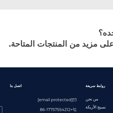
ده؟
ى مزيد من المنتجات المتاحة.
روابط سريعة
اتصل بنا
من نحن
[email protected]
نسيج الأريكة
+86-17757554212