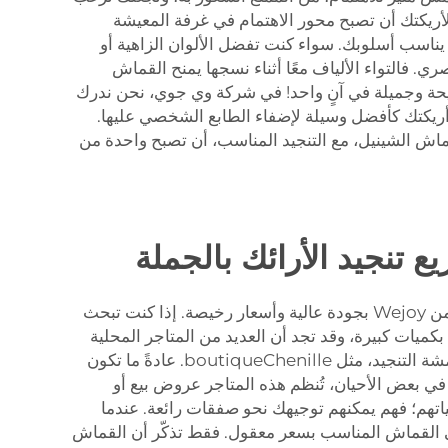
لأريكتك أن تصبح محور الاهتمام في غرفة المعيشة
 يناسب أسلوبك. سواء كنت تفضل الألوان الزاهية أو
. فالتواء الألياف معًا أثناء نسجها يمنح القماش
 مريحة وجميلة في آنٍ واحد! في شركة وي جوي، نحن ندرك
ريكتك كأفضل وسيلة لإضفاء الطابع الشخصي عليها.
قماش الشينيل، مع التنجيد المناسب، أن تصبح واحدة من
تنجيد الأرائك بالجملة
تحتاج إلى معرفة مكان شراء قماش الشنيل إذا كنت تخطط لشرائه لمشاريع التنجيد الخاصة بك. جميع أنواع قماش الشنيل من Wejoy بجودة عالية وأسعار رخيصة. إذا كنت تبحث
ميات كبيرة، وقد تجد أن العديد من المتاجر المحلية
تقدمها بأسعار الجملة، وهي طريقة رائعة لتوفير المال. يمكنك أيضًا تصفح متاجر الأقمشة عبر الإنترنت التي تتخصص في أقمشة التنجيد، مثل boutiqueChenille. عادةً ما تكون
ي بعض الأحيان، تُنظم هذه المتاجر عروض بيع أو
تهم؛ فهم يمكنهم توجيهك نحو صفقات رائعة. عندما
لحصول على القماش المناسب بسعر معقول. فقط تذكّر أن القماش