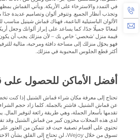
في التمدد والاسترخاء على الأريكة. ويأتي القماش بمظه
وتجذب أنظار الجميع. وتتوفر ألوان وتصاميم عديدة جدًا 
الألوان الباستيلية الناعمة، فهناك قماش شينيل مناسب ل
لمعانًا جميلًا جدًا، كما يساعد على إبراز ألوانك وجعل 
قيمة منزل 'شخصي' خاص بك – لأن منزلك يجب أن يكون ا
فهو يحوّل منزلك إلى مساحة دافئة ومرحبة، مثالية للترف
أكثر قطع الجلوس المحبوبة في منزلك.
أفضل الأماكن للحصول على قم
عن قماش الشنيل، فاشترِ بالجملة. كلما زاد حجم الشراء
لدى هذه المحلات مخزون كبير من قماش الشنيل وقد تقدم 
تحتوي على أقسام تصفية حيث قد تتمكن من العثور على ق
تسوق من خلال Wejoy، لن تحتاج إلى