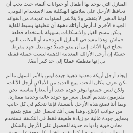
المنازل التي يوجد بها أطفال أو حيوانات أليفة، حيث يجب أن
تحافظ الأرجل على سلامتها الهيكلية بعد الاستخدام اليومي.
لوننا الذهبي لا يتقشر ولا يتلاشى لسنوات عديدة. من الفوائد
الجيدة الأخرى لـ
أرجل أرائك ذهبية
أن تنظيفها بسيط للغاية.
يمكن مسح الغبار والانسكابات بسهولة باستخدام قطعة
قماش. وهذا مفيد في المنازل المزدحمة أو المكاتب التي
تحتاج فيها الأثاث إلى أن يبدو جميلًا دون بذل جهد مفرط.
حسنًا، إن أرجل الأرائك المعدنية الذهبية ليست جميلة فقط،
بل إنها منطقيّة عمليًا إلى حد كبير أيضًا.
إيجاد أرجل أريكة معدنية ذهبية جيدة ليس بالأمر السهل ما لم
تكن تعرف مكان البحث. يبيع العديد من الأماكن أرجل الأثاث،
ولكن ليس جميعها يوفر جودة جيدة أو أسعاراً مناسبة. نحن
ملتزمون بتقديم أفضل سعر مع جودة عالية وخدمة ممتازة.
وبما أننا نصنع هذه الأرجل بأنفسنا، فإننا نتحكم في كل جانب
من جوانب الإنتاج. وهذا يعني أنك تحصل على منتج يتمتع
بمعايير جودة عالية مع زيادة طفيفة فقط في التكلفة. نستخدم
معادن قوية وأدوات حديثة للحصول على الأرجل بالشكل
المطلوب في مصنعنا. كما نقوم باختبار كل دفعة على حدة