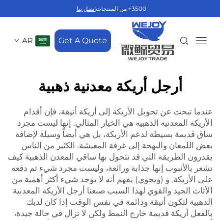
3500+ من المنتجات
اتصل بنا
AR
Get A Quote
أرجل أريكة معدنية ذهبية
عندما تبحث عن تحويل الأريكة إلى أريكة أنيقة، فإن أقدام
الأريكة المعدنية الذهبية هي الخيار المثالي. إنها ليست مجرد
ساق قديمة بسيطة لدعم الأريكة، بل هي أيضاً وسيلة لإضافة
بعض اللمعان والبهجة إلى غرفة المعيشة. الكثير من الناس
يقدرون الطريقة التي قد تتحول بها ساقي المعدن الذهبية كيف
تشعر بالأنبوب إنها جذابة ورائعة، وليست مجرد شيء تم دفعه
على الأريكة. و (ويجوي) يفهم أنه لا يوجد شيء أكثر أهمية من
الأثاث الجيد والقوي لهذا السبب صنعنا أرجل الأريكة المعدنية
الذهبية لتكون أنيقة ودائمة في نفس الوقت إذا كان لديك
بالفعل أريكة قديمة خارج النمط ولكن لا تزال في حالة جيدة،