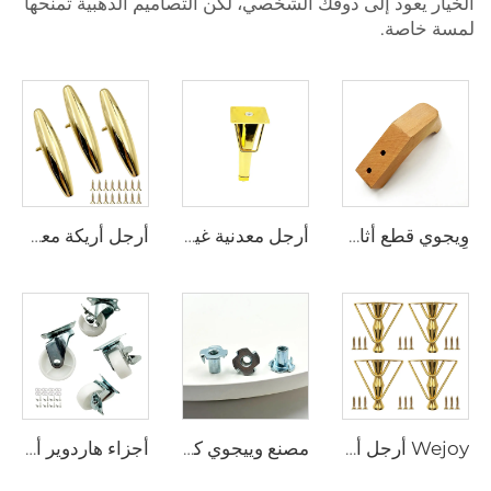
الخيار يعود إلى ذوقك الشخصي، لكن التصاميم الذهبية تمنحها
لمسة خاصة.
وِيجوي قطع أثاث جديدة وصلت حديثًا، أرجل خشبية بارتفاع 12 سم للأريكة
أرجل معدنية غير قابلة للانزلاق باللون الذهبي من شركة وي جوي، لإكسسوارات الأثاث المعدنية، وأقدام الطاولات، وأرجل الخزانات، وأرجل الأرائك
أرجل أريكة معدنية عصرية جديدة من وي جوي، ارتفاعها ٢٥ سم، مطلية باللون الذهبي اللامع
Wejoy أرجل أثاث فاخرة على شكل كروم ذهبي لأرائك وخزائن وسرائر، إكسسوارات أثاث
مصنع وييجوي كربون ستيل مطلي بالزنك برغي رباعي المخالب T-Nut لحوامل الطاولات وجدران تسلق الصخور وقطع النجارة
أجزاء هاردوير أثاث من مصنع ويجوي عجلات بلاستيكية وحديدية مقاس 1.5 بوصة، 2 بوصة