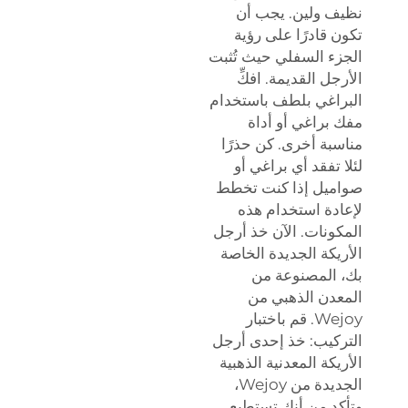
نظيف ولين. يجب أن
تكون قادرًا على رؤية
الجزء السفلي حيث تُثبت
الأرجل القديمة. افكِّ
البراغي بلطف باستخدام
مفك براغي أو أداة
مناسبة أخرى. كن حذرًا
لئلا تفقد أي براغي أو
صواميل إذا كنت تخطط
لإعادة استخدام هذه
المكونات. الآن خذ أرجل
الأريكة الجديدة الخاصة
بك، المصنوعة من
المعدن الذهبي من
Wejoy. قم باختبار
التركيب: خذ إحدى أرجل
الأريكة المعدنية الذهبية
الجديدة من Wejoy،
وتأكد من أنك تستطيع