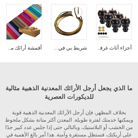
أجزاء أثاث غرفة النوم من وي جوي، قدم خشبية معتمدة بارتفاع 13 سم لطاولة غرفة النوم
شريط بي في سي مرن من وي جوي P05، شريط حافة ديكوري مطلي باللون الذهبي ومدمج
أقمشة أرائك من ماركة وي جوي المخصصة المصنوعة من البوليستر، مطبوعة ومُزخرفة بتأثير الحرق (Burnout) وملمس المخمل، تُستخدم في التنجيد، ومواد تنجيد حديثة متينة للبيع بالجملة بالمتر
ما الذي يجعل أرجل الأرائك المعدنية الذهبية مثالية
للديكورات العصرية
بخلاف المظهر، فإن أرجل الأرائك المعدنية الذهبية قوية
ويمكنها خدمتك لفترة طويلة. المعدن أكثر متانة بشكل ملحوظ
من الخشب أو البلاستيك، وبالتالي حتى إذا جلس عدد كبير جدًا
على أريكتك، فستظل مستقرة وآمنة. هذا أمر بالغ الأهمية في