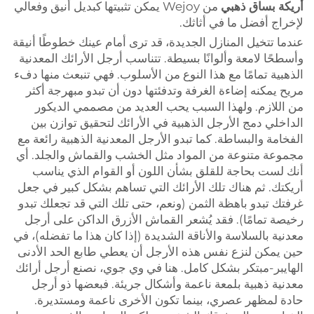
أريكة بساق ذهبي
من Wejoy يمكن تثبيتها كبديل أنيق وفعالي
لإخراج أفضل ما في أثاثك.
عندما تتخيل المنازل الجديدة، قد ترى أمام عينك خطوطًا أنيقة
وأسطحًا لامعة وألوانًا بسيطة. تتناسب أرجل الأرائك المعدنية
الذهبية تمامًا مع هذا النوع من الأسلوب. فهي تنبعث منها دفء
مريح يمكنه إضاءة الغرفة وتدفئتها دون أن تبدو مبهرجة أكثر
من اللازم. ولهذا السبب يحب العديد من مصممي الديكور
الداخلي دمج الأرجل الذهبية في الأرائك لتحقيق توازن بين
الفخامة والبساطة. كما تبدو الأرجل المعدنية الذهبية رائعة مع
مجموعة متنوعة من المواد مثل الخشب والقماش والجلد. أي
أنك لست بحاجة للقلق بشأن اللون أو القوام الذي يناسب
أريكتك. ثم هناك تلك الأرائك التي تساهم بشكل كبير في جعل
غرفتك تبدو باهظة الثمن (ونعم، حتى تلك التي قد تجعلك تبدو
رخيصة تمامًا). فقد يُشعر القماش الأزرق الداكن على أرجل
معدنية بالسلاسة والأناقة الشديدة (إذا كان هذا ما تفضله)، في
حين يمكن لنزع نفس هذه الأرجل أن يعطي طابع الحد الأدنى
الهايبر-مبتكر بشكل كامل. هنا في وي جوي، نصنع أرجل أرائك
معدنية ذهبية بلمعة ناعمة وأشكال جريئة. فبعضها ذو أرجل
حادة لمظهر عصري، بينما تكون الأخرى ناعمة ومستديرة.