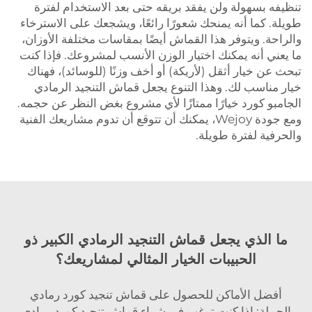
تنظيفه بسهولة ولن يفقد بريقه حتى بعد الاستخدام لفترة
طويلة. كما أنه يمنحك شعورًا رائعًا، ويشجعك على الاسترخاء
والراحة. ويتوفر هذا القماش أيضًا بمقاسات مختلفة الأوزان،
ما يعني أنه يمكنك اختيار الوزن الأنسب لمشروعك. فإذا كنت
تبحث عن خيار أثقل (لأريكة) أو أخف وزنًا (للوسائد)، فهناك
خيار مناسب لك. وهذا التنوع يجعل قماش التنجيد الرمادي
الجامبو كورد خيارًا ممتازًا لأي مشروع بغض النظر عن حجمه.
ومع جودة Wejoy، يمكنك أن تتوقع أن تدوم مشاريعك الفنية
والحرفية لفترة طويلة.
ما الذي يجعل قماش التنجيد الرمادي الكبير ذو
الحبيبات الخيار المثالي لمشاريعك؟
أفضل الأماكن للحصول على قماش تنجيد كورد رمادي
بالجملة: إذا كنت ترغب في شراء قماش تنجيد كورد رمادي،