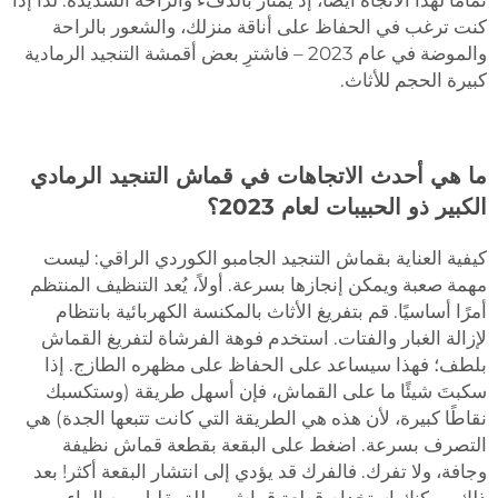
تمامًا لهذا الاتجاه أيضًا، إذ يمتاز بالدفء والراحة الشديدة. لذا إذا
كنت ترغب في الحفاظ على أناقة منزلك، والشعور بالراحة
والموضة في عام 2023 – فاشترِ بعض أقمشة التنجيد الرمادية
كبيرة الحجم للأثاث.
ما هي أحدث الاتجاهات في قماش التنجيد الرمادي
الكبير ذو الحبيبات لعام 2023؟
كيفية العناية بقماش التنجيد الجامبو الكوردي الراقي: ليست
مهمة صعبة ويمكن إنجازها بسرعة. أولاً، يُعد التنظيف المنتظم
أمرًا أساسيًا. قم بتفريغ الأثاث بالمكنسة الكهربائية بانتظام
لإزالة الغبار والفتات. استخدم فوهة الفرشاة لتفريغ القماش
بلطف؛ فهذا سيساعد على الحفاظ على مظهره الطازج. إذا
سكبتَ شيئًا ما على القماش، فإن أسهل طريقة (وستكسبك
نقاطًا كبيرة، لأن هذه هي الطريقة التي كانت تتبعها الجدة) هي
التصرف بسرعة. اضغط على البقعة بقطعة قماش نظيفة
وجافة، ولا تفرك. فالفرك قد يؤدي إلى انتشار البقعة أكثر! بعد