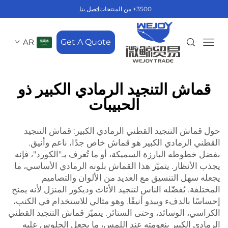
3500+ من المنتجات
اتصل بنا
AR
Get A Quote
قماش التنجيد الرمادي الكبير ذو
الحبيبات
حول قماش التنجيد القطني الرمادي الكبير: قماش التنجيد
القطني الرمادي الكبير هو قماش خاص جدًا، ناعم وأنيق.
بفضل خطوطه البارزة السميكة، أو ما تُعرف بـ"الكورد"، فإنه
يجذب الأنظار. يتميّز هذا القماش بلونه الرمادي الأساسي، ما
يجعله سهل التنسيق مع العديد من الألوان والتصاميم
المختلفة. يُفضّله الناس لتنجيد الأثاث وديكور المنزل لأنه يمنح
إحساسًا بالدفء ويبدو أنيقًا. وهو مثالي للاستخدام في الكنب،
الكراسي، الوسائد، وحتى الستائر. يتميّز قماش التنجيد القطني
الرمادي الكبير بنعومته عند اللمس، ما يجعل الجلوس عليه