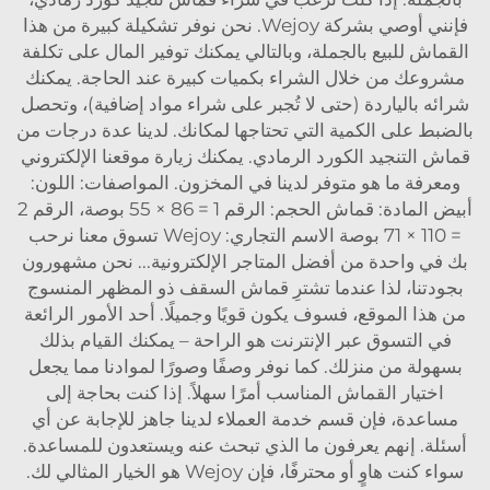
فإنني أوصي بشركة Wejoy. نحن نوفر تشكيلة كبيرة من هذا
القماش للبيع بالجملة، وبالتالي يمكنك توفير المال على تكلفة
مشروعك من خلال الشراء بكميات كبيرة عند الحاجة. يمكنك
شرائه بالياردة (حتى لا تُجبر على شراء مواد إضافية)، وتحصل
بالضبط على الكمية التي تحتاجها لمكانك. لدينا عدة درجات من
قماش التنجيد الكورد الرمادي. يمكنك زيارة موقعنا الإلكتروني
ومعرفة ما هو متوفر لدينا في المخزون. المواصفات: اللون:
أبيض المادة: قماش الحجم: الرقم 1 = 86 × 55 بوصة، الرقم 2
= 110 × 71 بوصة الاسم التجاري: Wejoy تسوق معنا نرحب
بك في واحدة من أفضل المتاجر الإلكترونية... نحن مشهورون
بجودتنا، لذا عندما تشترِ قماش السقف ذو المظهر المنسوج
من هذا الموقع، فسوف يكون قويًا وجميلًا. أحد الأمور الرائعة
في التسوق عبر الإنترنت هو الراحة – يمكنك القيام بذلك
بسهولة من منزلك. كما نوفر وصفًا وصورًا لموادنا مما يجعل
اختيار القماش المناسب أمرًا سهلاً. إذا كنت بحاجة إلى
مساعدة، فإن قسم خدمة العملاء لدينا جاهز للإجابة عن أي
أسئلة. إنهم يعرفون ما الذي تبحث عنه ويستعدون للمساعدة.
سواء كنت هاوٍ أو محترفًا، فإن Wejoy هو الخيار المثالي لك.