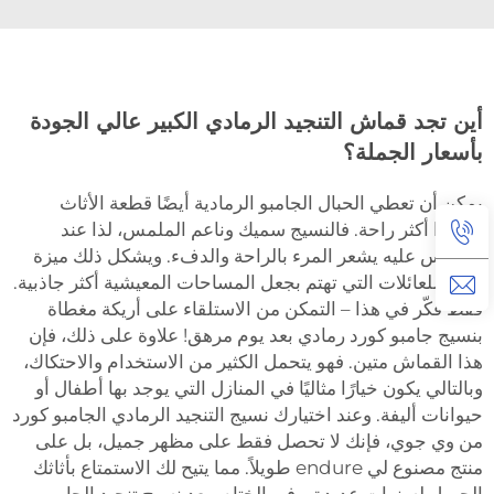
أين تجد قماش التنجيد الرمادي الكبير عالي الجودة
بأسعار الجملة؟
يمكن أن تعطي الحبال الجامبو الرمادية أيضًا قطعة الأثاث
مظهرًا أكثر راحة. فالنسيج سميك وناعم الملمس، لذا عند
الجلوس عليه يشعر المرء بالراحة والدفء. ويشكل ذلك ميزة
كبيرة للعائلات التي تهتم بجعل المساحات المعيشية أكثر جاذبية.
فقط فكّر في هذا – التمكن من الاستلقاء على أريكة مغطاة
بنسيج جامبو كورد رمادي بعد يوم مرهق! علاوة على ذلك، فإن
هذا القماش متين. فهو يتحمل الكثير من الاستخدام والاحتكاك،
وبالتالي يكون خيارًا مثاليًا في المنازل التي يوجد بها أطفال أو
حيوانات أليفة. وعند اختيارك نسيج التنجيد الرمادي الجامبو كورد
من وي جوي، فإنك لا تحصل فقط على مظهر جميل، بل على
منتج مصنوع لي endure طويلاً. مما يتيح لك الاستمتاع بأثاثك