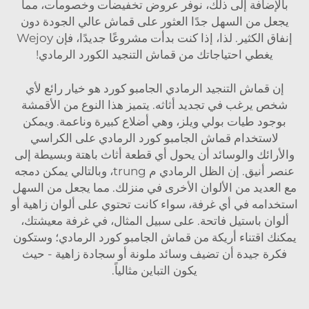
بالإضافة إلى ذلك، نوفر عروض تخفيضات وخصومات، مما
يجعل من السهل جدًا العثور على قماش عالي الجودة دون
إنفاق الكثير. لذا، إذا كنت بدأت مشروعًا جديدًا، فإن Wejoy
يغطي احتياجاتك من قماش التنجيد الكورد الرمادي!
إن قماش التنجيد الرمادي الجامبو كورد هو خيار رائع لأي
شخص يرغب في تجديد أثاثه. يتميز هذا النوع من الأقمشة
بوجود طيات بولي ويلز، وهي أضلاع كبيرة وناعمة. ويمكن
لاستخدام قماش الجامبو كورد الرمادي على الكراسي
والأرائك والوسائد أن يحول أي قطعة أثاث باهتة وبسيطة إلى
عنصر أنيق. إن الظل الرمادي م trung، وبالتالي يمكن دمجه
مع العديد من الألوان الأخرى في منزلك. مما يجعل من السهل
استخدامه في أي غرفة، سواء كانت تحتوي على ألوان زاهية أو
ألوان باستيل فاتحة. على سبيل المثال، في غرفة معيشتك،
يمكنك اقتناء أريكة من قماش الجامبو كورد الرمادي؛ وستكون
فكرة جيدة أن تضيف وسائد ملونة أو سجادة زاهية - حيث
يكون التباين مثالياً.