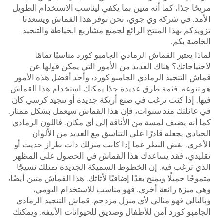
مريحًا جدًا، كما أنه متين بما يكفي ليناسب الاستخدام الطويل
الأمد. في شركة وي جوي، نحن نوفر هذا القماش ويسعدنا
تزويدكم بهذا المنتج الرائع لجميع مشاريع الخياطة والتنجيد
الخاصة بكم.
لماذا يعتبر القماش الرمادي الجامبو كورد مناسبًا تمامًا
لاحتياجاتك؟ هناك العديد من الأمور التي يمكن قولها عن
قماش التنجيد الرمادي الجامبو كورد، وأحد أفضل هذه الأمور
هو تنوعه. فثمة طرق عديدة جدًا يمكنك استخدام هذا القماش
فيها. إذا كنت ترغب في صنع أريكة جديدة أو تنجيد كرسي كان
في عائلتك منذ سنوات، فإن هذا القماش سيعمل بشكل ممتاز.
كما أنه يضيف لمسة من الأناقة إلى أي مكان. فاللون الرمادي
الحيادي يجعله قادرًا على التناسق مع العديد من الألوان
الأخرى. بغض النظر عما إذا كانت منزلك ذات طراز حديث أو
تقليدي، فقد يساعدك هذا القماش في الحصول على المظهر
الذي ترغب فيه. إن الخطوط السميكة الجديدة تمتلك نسيجًا
متموجًا جميلًا ويمنح بعدًا إضافيًا لأثاثك. هذا القماش متين أيضًا،
وهي ميزة رائعة أخرى. فهو مناسب للاستخدام اليومي،
وبالتالي فهو مثالي لأي منزل مزدحم. قماش التنجيد الرمادي
الجامبو كورد آمن للأطفال وصديق للحيوانات الأليفة. ويمكنك