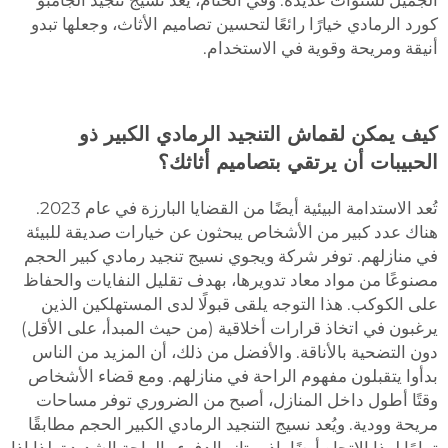
الجميل لسنوات عديدة. وفي الختام، يعد نسيج تنجيد الجامبو
كورد الرمادي خيارًا رائعًا لتحسين تصاميم الأثاث، وجعلها تبدو
أنيقة ومريحة وقوية في الاستخدام.
كيف يمكن لقماش التنجيد الرمادي الكبير ذو
الحبيبات أن يرتقي بتصاميم أثاثك؟
تُعد الاستدامة البيئية أيضًا من القضايا البارزة في عام 2023.
هناك عدد كبير من الأشخاص يبحثون عن خيارات صديقة للبيئة
في منازلهم. توفر شركة ويجوي نسيج تنجيد رمادي كبير الحجم
مصنوعًا من مواد معاد تدويرها، بهدف تقليل النفايات والحفاظ
على الكوكب. هذا التوجه يلقى قبولًا لدى المستهلكين الذين
يرغبون في اتخاذ قرارات أخلاقية (من حيث المبدأ، على الأقل)
دون التضحية بالأناقة. والأفضل من ذلك، أن المزيد من الناس
بدأوا يتقبلون مفهوم الراحة في منازلهم. ومع قضاء الأشخاص
وقتًا أطول داخل المنازل، أصبح من الضروري توفر مساحات
مريحة وودية. ويُعد نسيج التنجيد الرمادي الكبير الحجم مطابقًا