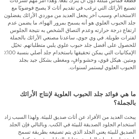
قطعة قماش مبللة دون أن يترك بقعًا. وهذا أمر مهم لشركات
تصنيع الأرائك التي ترغب في تقديم أثاث لا يصبح فوضويًا مع
الاستخدام. وسبب آخر يجعل العديد من موردي الأرائك يفضلون
جلد الحبوب العلوي هو أنه يسمح بمرور الهواء، ما يضمن عدم
ارتفاع درجة حرارته وعدم التصاق الشخص به نتيجة الجلوس
لفترات طويلة. في وي جوي، ساعدنا مصنعي الأرائك بالجملة
للحصول على أفضل جلد حبوب علوي يلبي متطلباتهم. تخيّل
الإمكانيات التي يمكن تحقيقها باستخدام جلد أصلي بنسبة 100٪
ومتين. هيكل قوي، وحشو وافٍ، ومغطى بشكل جيد بجلد
الحبوب العلوي ليستمر لسنوات.
ما هي فوائد جلد الحبوب العلوية لإنتاج الأرائك
بالجملة؟
يبحث العديد من الأفراد عن أثاث صديق للبيئة. ولهذا السبب زاد
استخدام الجلود الصديقة للبيئة في الكنب. وبالتالي فإن الجلد
الصديق للبيئة يعني الجلد الذي يتم تصنيعه بطريقة تسمح