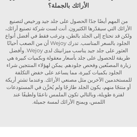
الأرائك بالجملة؟
من المهم أيضًا جدًا الحصول على جلد جيد ورخيص لتصنيع
الأرائك التي سيقدّرها الكثيرون. أنت لست شركة تصنيع أرائك،
ولكن قد تحتاج إلى الجلد بالطن، وترغب فقط في أفضل أنواع
الجلود بالسعر المناسب. تدرك Wejoy أن من الصعب أحيانًا
العثور على جلد جيد يناسب ميزانيتك لدى Wejoy. وأفضل
طريقة للحصول على جلد بأسعار معقولة وبكميات كبيرة هي
زيارة المصنّعين وفحص جلودهم. يمكن لهؤلاء المنتجين شراء
الجلود بكميات كبيرة، مما يساعد على خفض التكلفة
للمستخدمين الآخرين مثل مصنعي الأرائك. وعندما تشترِ أريكة
أو منتجًا منهم، يكون الجلد طازجًا ولم يُخزَّن في المستودعات
لفترة طويلة، وبالتالي تكون الملمس ناعمًا ولطيفًا عند
اللمس، ويمنح الأرائك لمسة جميلة.