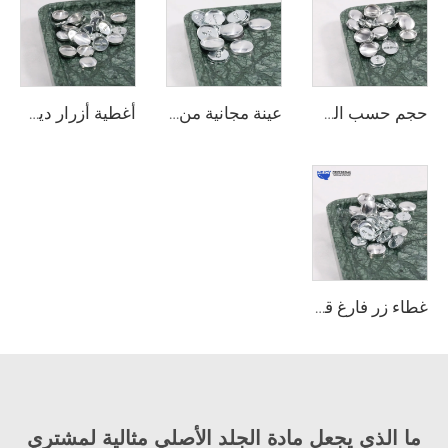
حجم حسب الطلب من وي جوي، غطاء معدني لزر الأريكة، إكسسوارات أثاث جديدة، قطع غيار
عينة مجانية من وي جوي لأجزاء هاردوير الأثاث، زر انزلاق ديكوري بقطر 24 مم، زر تغطية ذاتي للسجاد
أغطية أزرار ديكورات الأثاث بالجملة من وي جوي، أجزاء معدنية مقاومة للماء، قطع هاردوير، أزرار تغطية للأثاث
غطاء زر فارغ قابل للإزالة من وي جوي قابل لإعادة الاستخدام عملي أغطية أزرار زخرفية للأريكة
ما الذي يجعل مادة الجلد الأصلي مثالية لمشتري