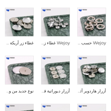
Wejoy حسب المقاس المخصص قطع معدنية أثاث مغطى خلفية مسطحة ساق معدنية زر كروي دائري مغطى زر ضغط
Wejoy غطاء زر دائري ديكور مفيد موجز قماش تنجيد بالجملة غطاء زر ألمونيوم
غطاء زر أريكة من هاردوير الأثاث العصري من وي جوي، وزر مغطى مقاوم للماء مع حافة محيطة
أزرار هاردوير أثاث على شكل دائرة بساق فضية من وي جوي، أزرار قابلة لإعادة الاستخدام مع غطاء معدني للتغطية على الكنب
أزرار ديوراتية فضية كريستالية بمقاسات 20 مم، 22 مم، 25 مم من وي جوي لتزيين الأثاث والكنب
نوع جديد من وي جوي، أزرار غطاء خلفية مسطحة مستوية، قشرة ضغط ذاتي، أزرار تغطية للستائر والكنب والقماش