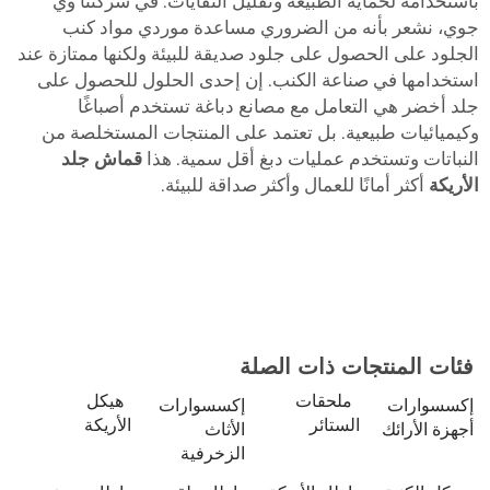
باستخدامه لحماية الطبيعة وتقليل النفايات. في شركتنا وي
جوي، نشعر بأنه من الضروري مساعدة موردي مواد كنب
الجلود على الحصول على جلود صديقة للبيئة ولكنها ممتازة عند
استخدامها في صناعة الكنب. إن إحدى الحلول للحصول على
جلد أخضر هي التعامل مع مصانع دباغة تستخدم أصباغًا
وكيميائيات طبيعية. بل تعتمد على المنتجات المستخلصة من
النباتات وتستخدم عمليات دبغ أقل سمية. هذا
قماش جلد
الأريكة
أكثر أمانًا للعمال وأكثر صداقة للبيئة.
فئات المنتجات ذات الصلة
ملحقات
هيكل
إكسسوارات
إكسسوارات
الستائر
الأريكة
أجهزة الأرائك
الأثاث
الزخرفية