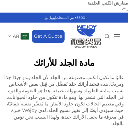
مفارش الكنب الجلدية
...">
3500+ من المنتجات
اتصل بنا
AR
Get A Quote
مادة الجلد للأرائك
غالبًا ما تكون الكنب مصنوعة من الجلد لأن الجلد يبدو جيدًا جدًا
ومريحًا. هذه
تنجيد أرائك جلد
يُفضَّل من قِبَل بعض الأشخاص
بسبب متانته الطويلة وسهولة تنظيفه. هذا هو النعومة والقوة
في الجلد التي تشعر بها. وهو مادة تتكون من جلود الحيوانات،
وفي معظم الحالات تكون جلود الأبقار. ما يُفسِّر نفسه تلقائيًا،
حيث سيؤدي أيضًا إلى تغيير نسيج الجلد. لدى Wejoy خبرة
في معرفة ما يجعل الأرائك جيدة، ولهذا السبب نحن نؤمن
بالجلد.