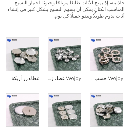
جاذبيته، إذ يمنح الأثاث طابعًا مرتاحًا وحيويًا. اختيار النسيج
المناسب
الكتان
يمكن أن يسهم النسيج بشكل كبير في إنشاء
أثاث يدوم طويلًا ويبدو جميلًا كل يوم.
Wejoy حسب المقاس المخصص قطع معدنية أثاث مغطى خلفية مسطحة ساق معدنية زر كروي دائري مغطى زر ضغط
Wejoy غطاء زر دائري ديكور مفيد موجز قماش تنجيد بالجملة غطاء زر ألمونيوم
غطاء زر أريكة من هاردوير الأثاث العصري من وي جوي، وزر مغطى مقاوم للماء مع حافة محيطة