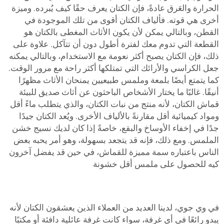
الحرارة والعَرق عادةً، فإن الكتان يعرف حقًا كيف يُبرده. وميزة
أخرى هي قوته. فألياف الكتان أقوى من تلك الموجودة في
القطن، وبالتالي يمكن لأن يكون الأثاث المغطى بالكتان هو
القطعة التي تدوم معك لفترة أطول دون أن تتآكل. علاوة على
ذلك، فإن الكتان يصبح أكثر نعومة مع الاستخدام، وبالتالي يمكنه
جعل الكراسي والأرائك التي تمتلكها أكثر راحة مع مرور الوقت.
كما يتمتع أيضًا بلمعة وملمس طبيعيين يمنحان الأثاث مظهرًا
أنيقًا. غالبًا ما يختار الأشخاص الباحثون عن أثاث صديق للبيئة
قماش الكتان، لأنه منتج من نبات الكتان، والذي يتطلب ماءً أقل
ومواد كيميائية أقل مقارنةً بالألياف الأخرى. ويُعد الكتان جيدًا
جدًا في إخفاء الأوساخ والبقع، خاصةً إذا كان لديك نسيج خشن
الملمس. ومع ذلك، فإنه قد يتجعد بسهولة، وهو أمر يحبه بعض
الناس باعتباره سمة مميزة للقماش، في حين قد يفضل آخرون
كيه للحصول على ملمس أقل خشونة
في وي جوي، لدينا العديد من العملاء الذين يعشقون الكتان لأنه
يبدو رائعًا في أي غرفة، سواء كانت غرفة عائلية دافئة أو مكتبًا