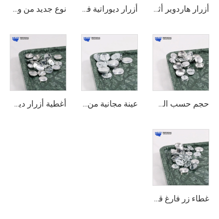
أزرار هاردوير أثاث على شكل دائرة بساق فضية من وي جوي، أزرار قابلة لإعادة الاستخدام مع غطاء معدني للتغطية على الكنب
أزرار ديوراتية فضية كريستالية بمقاسات 20 مم، 22 مم، 25 مم من وي جوي لتزيين الأثاث والكنب
نوع جديد من وي جوي، أزرار غطاء خلفية مسطحة مستوية، قشرة ضغط ذاتي، أزرار تغطية للستائر والكنب والقماش
حجم حسب الطلب من وي جوي، غطاء معدني لزر الأريكة، إكسسوارات أثاث جديدة، قطع غيار
عينة مجانية من وي جوي لأجزاء هاردوير الأثاث، زر انزلاق ديكوري بقطر 24 مم، زر تغطية ذاتي للسجاد
أغطية أزرار ديكورات الأثاث بالجملة من وي جوي، أجزاء معدنية مقاومة للماء، قطع هاردوير، أزرار تغطية للأثاث
غطاء زر فارغ قابل للإزالة من وي جوي قابل لإعادة الاستخدام عملي أغطية أزرار زخرفية للأريكة