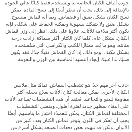
جودة ألياف الكتان الخاصة بنا ونستخدم فقط كتانًا عالي الجودة.
بالإضافة إلى ذلك، يجب أن تنظر أيضًا إلى نسج المادة. يمكن
نسج الكتان بشكل ضيق أو فضفاض. وبما أنه قماش منسوج
بشكل ضيق ولا يتفكك بسهولة ويمكنه الحفاظ على شكله، فإنه
يكون أكثر ملاءمة للأثاث. علاوةً على ذلك، انظر إلى وزن قماش
الكتان. بشكل عام، كلما كان الكتان أكثر سماكة، زادت درجة
متانته، وهو ما يُعد ممتازًا للكنب والكراسي التي ستُستخدم
بشكل مكثف. ومع ذلك، إذا كان القماش ثقيلًا جدًا، فقد يكون
صلبًا، لذا عليك إيجاد النسبة المناسبة بين الوزن والنعومة
جانب آخر مهم جدًا هو تشطيب القماش. تمامًا مثل ملابس
الكتان الأخرى، يمكن معالجة كتان الأثاث بعلاج يجعله أكثر
مقاومة للبقع والتجاعيد. يُعتقد أن هذه التشطيبات تساعد الأثاث
على البقاء بمظهر جديد لفترة أطول. وبفضل التشطيبات
المختلفة لقماش الكتان، يمكن للعملاء اختيار ما يناسبهم. أيضًا،
يجب أن تفكر في اللون. يتوفر قماش الكتان بعدد كبير من
الألوان، ولكن قد تبهت بعض دفعات الصبغة بشكل أسرع من