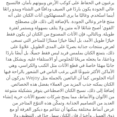
يرغبون في الحفاظ على كوكب الأرض وبيوتهم بأمان. فالنسيج
عالي الجودة يكون باردًا في الصيف ودافئًا في الشتاء ويبدو رائعًا
أينما استُخدم. وغالبًا ما يرى المستهلكون أثاث الكتان على أنه
منتج فاخر وعالي الجودة. بالإضافة إلى ذلك، فإن مصطلح
'القوي' أصبح شائعًا لأنه متين ولا يتلف بسهولة ويستمر لفترة
طويلة. وبالتالي، فإن الأثاث المصنوع من الكتان لن يكون فقط
خيارًا طويل الأمد، بل أيضًا خيارًا ممتازًا للمتاجر التي تسعى
لعرض منتجات جذابة بصريًا على المدى الطويل. علاوةً على
ذلك، يتمتع الكتان بملمس فريد ليس فقط جميلًا، بل أيضًا باردًا
وناعمًا، ما يجعله مريحًا للجلوس أو الاستلقاء عليه. ويشكل هذا
جانبًا مهمًا خاصةً في قطع الأثاث مثل الكنب والكراسي، وهي
الأماكن الأكثر شيوعًا التي يرغب الناس في الشعور بالراحة فيها
أثناء الجلوس. كما أن البائعين بالجملة مثل Wejoy يدركون أن
الكتان يمكنه جذب المزيد من العملاء بفضل هذه الخصائص.
إضافةً إلى ذلك،
نسيج الكتان الاصطناعي
يتوفر بتشكيلة متنوعة
من الألوان والأنماط، مما يمنح شركات تصنيع الأثاث حرية إنشاء
العديد من التصاميم الجذابة. وتمكّن هذه التنوّع المتاجر من
عرض أنماط مختلفة يمكنها أن تتناغم مع ديكور الغرفة أو مع
ذوق العميل. وأخيرًا، فإن الكتان سهل جدًا في التنظيف ولا