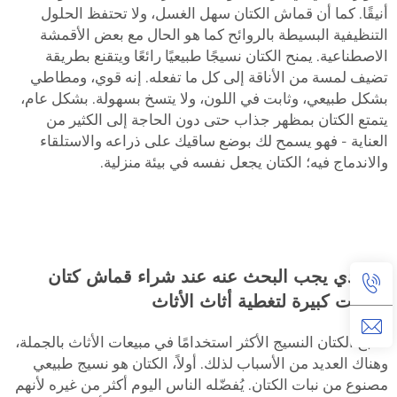
أنيقًا. كما أن قماش الكتان سهل الغسل، ولا تحتفظ الحلول
التنظيفية البسيطة بالروائح كما هو الحال مع بعض الأقمشة
الاصطناعية. يمنح الكتان نسيجًا طبيعيًا رائعًا ويتقنع بطريقة
تضيف لمسة من الأناقة إلى كل ما تفعله. إنه قوي، ومطاطي
بشكل طبيعي، وثابت في اللون، ولا يتسخ بسهولة. بشكل عام،
يتمتع الكتان بمظهر جذاب حتى دون الحاجة إلى الكثير من
العناية - فهو يسمح لك بوضع ساقيك على ذراعه والاستلقاء
والاندماج فيه؛ الكتان يجعل نفسه في بيئة منزلية.
ما الذي يجب البحث عنه عند شراء قماش كتان
بكميات كبيرة لتغطية أثاث الأثاث
أصبح الكتان النسيج الأكثر استخدامًا في مبيعات الأثاث بالجملة،
وهناك العديد من الأسباب لذلك. أولاً، الكتان هو نسيج طبيعي
مصنوع من نبات الكتان. يُفضّله الناس اليوم أكثر من غيره لأنهم