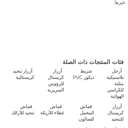
غيرها.
فئات المنتجات ذات الصلة
أرجل
شريط
أزرار
أزرار تنجيد
بلاستيكية
ديكور PVC
كريستال
كريستالية
مثلثة
للرؤوس
للكراسي
السريرية
الهوائية
أزرار
قماش
قماش
قماش
كريستال
المخمل
غطاء للأريكة
تنجيد للأرائك
للتنجيد
للصالون