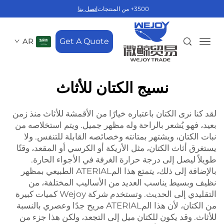
3500+ من المنتجات
اتصل بنا
AR
Get A Quote
نسيج الكتان للأثاث
لقد كنا نرى الكتان باعتباره خيارًا من الأقمشة للأثاث منذ زمن
بعيد، فهو يُشعر بالراحة وله مظهر جميل. ويتم استخلاصه من
نبات الكتان، ويشتهر بمتانته وخصائصه القابلة للتنفس. ولا
يستغرق أثاث الكتان، مثل الأريكة أو الكرسي أو المقعد، وقتًا
طويلاً ليصل إلى درجة حرارة الغرفة في الأجواء الحارة.
بالإضافة إلى ذلك، يتمتع هذا المATERIAL الطبيعي بمظهر
نظيف وبسيط يناسب العديد من الأساليب المختلفة، من
التقليدي إلى الحديث. وتستخدم شركة Wejoy كميات كبيرة
من الكتان، لأن هذا المATERIAL مريح جدًا وعصري بالنسبة
للأثاث. وقد يكون للكتان ميل إلى التجعد، ولكن هذا جزء من