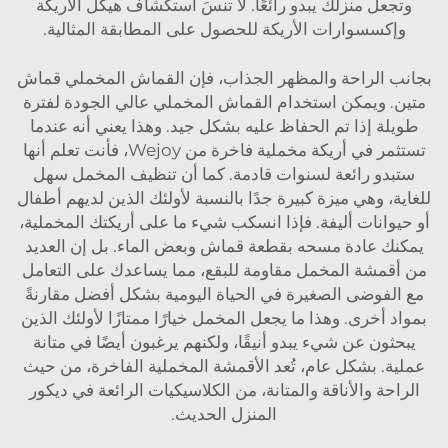
وتجعل منزلك يبدو رائعًا. لا تنسَ استكشاف
هيكل الأريكة
وإكسسوارات الأريكة
للحصول على المطابقة المثالية.
بجانب الراحة والمظهر الجذاب، فإن القماش المخملي قماش
متين. ويمكن استخدام القماش المخملي عالي الجودة لفترة
طويلة إذا تم الحفاظ عليه بشكل جيد. وهذا يعني أنه عندما
تستثمر في أريكة مخملية فاخرة من Wejoy، فأنت تعلم أنها
ستبدو رائعة لسنوات قادمة. كما أن تنظيف المخمل سهل
للغاية، وهي ميزة كبيرة جدًا بالنسبة لأولئك الذين لديهم أطفال
أو حيوانات أليفة. فإذا انسكب شيء ما على أريكتك المخملية،
يمكنك عادة مسحه بقطعة قماش وبعض الماء. بل إن العديد
من أقمشة المخمل مقاومة للبقع، مما يساعدك على التعامل
مع الفوضى الصغيرة في الحياة اليومية بشكل أفضل مقارنةً
بمواد أخرى. وهذا ما يجعل المخمل خيارًا ممتازًا لأولئك الذين
يبحثون عن شيء يبدو أنيقًا، ولكنهم يرغبون أيضًا في متانة
عملية. بشكل عام، تُعد الأقمشة المخملية الفاخرة، من حيث
الراحة والأناقة والمتانة، من الكلاسيكيات الرائعة في ديكور
المنزل الحديث.