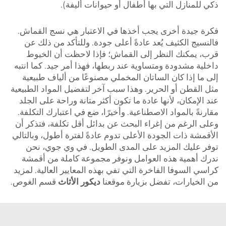
ذكي للمنازل التي بها أطفال أو حيوانات أليفة).
فكرة جيدة أخرى يجب أخذها في الاعتبار هي نسج القماش.
فالنسيج الكثيف يُعد عادةً أعلى جودة. وللتأكد من ذلك عن
قرب، يمكنك النظر إلى القماش؛ فإذا لاحظت أن الخيوط
داخلية مشدودة ومتساوية عند ربطها، فهذا أمر جيد. كما انتبه
إلى ما إذا كان الساتان المخملي مصنوعًا من ألياف طبيعية
مثل القطن أو الحرير. وهذا سبب آخر لتفضيل المواد الطبيعية
عند الإمكان، لأنها عادة ما تكون أكثر متانة وراحة على الجلد
مقارنةً بالمواد الاصطناعية. وأخيرًا، ضع في اعتبارك التكلفة.
وعلى الرغم من إغراء البحث عن بدائل أقل تكلفة، فتذكر أن
الأقمشة ذات الجودة الأعلى تدوم عادةً لفترة أطول، وبالتالي
توفر عليك المزيد على المدى الطويل. في وي جوي، نحن
ندرك أهمية هذه العوامل ونوفر مجموعة كاملة من أقمشة
كراسي السوفا الفاخرة التي تفي بهذه المعايير العالية. لمزيد
من الخيارات، تفضل بزيارة موقعنا
ديكور الأثاث
قسم الغوص.