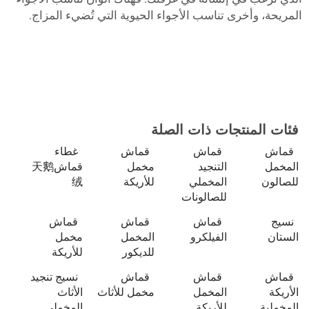
المريحة، وأخرى تناسب الأجواء الحيوية التي تُضيء المزاج.
فئات المنتجات ذات الصلة
قماش
قماش
قماش
غطاء
المخمل
التنجيد
مخمل
قماش天鹅
للصالون
المخملي
للأريكة
绒
للصالونات
نسيج
قماش
قماش
قماش
الستان
الفيلكرو
المخمل
مخمل
للديكور
للأريكة
قماش
قماش
قماش
نسيج تنجيد
الأريكة
المخمل
مخمل للأثاث
الأثاث
المخملية
للأريكة
المخملي