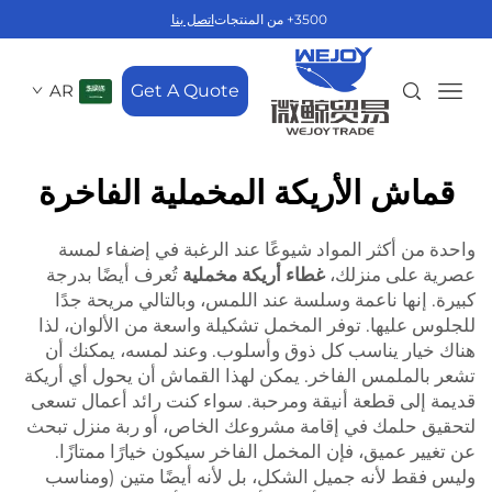
3500+ من المنتجات
اتصل بنا
AR
Get A Quote
قماش الأريكة المخملية الفاخرة
واحدة من أكثر المواد شيوعًا عند الرغبة في إضفاء لمسة
عصرية على منزلك،
غطاء أريكة مخملية
تُعرف أيضًا بدرجة
كبيرة. إنها ناعمة وسلسة عند اللمس، وبالتالي مريحة جدًا
للجلوس عليها. توفر المخمل تشكيلة واسعة من الألوان، لذا
هناك خيار يناسب كل ذوق وأسلوب. وعند لمسه، يمكنك أن
تشعر بالملمس الفاخر. يمكن لهذا القماش أن يحول أي أريكة
قديمة إلى قطعة أنيقة ومرحبة. سواء كنت رائد أعمال تسعى
لتحقيق حلمك في إقامة مشروعك الخاص، أو ربة منزل تبحث
عن تغيير عميق، فإن المخمل الفاخر سيكون خيارًا ممتازًا.
وليس فقط لأنه جميل الشكل، بل لأنه أيضًا متين (ومناسب