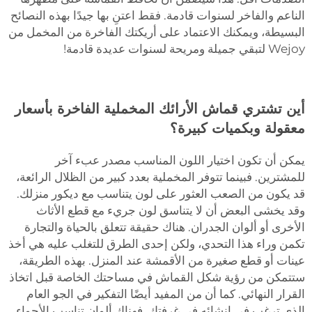
الناعم والفاخر لسنوات قادمة. فقط اعتنِ بها جيدًا بهذه النصائح
البسيطة، ويمكنك الاعتماد على أريكتك الفاخرة من المخمل من
Wejoy لتبقي جميلة ومريحة لسنوات عديدة قادمة!
أين تشتري قماش الأرائك المخملية الفاخرة بأسعار
معقولة وبكميات كبيرة؟
يمكن أن تكون اختيار اللون المناسب مصدر عبء آخر
للمشترين. فبينما تتوفر المخملية بعدد كبير من الظلال الرائعة،
قد يكون من الصعب العثور على لون يتناسب مع ديكور منزلك.
وقد يخشى البعض أن لا يتناسق لون جريء مع قطع الأثاث
الأخرى أو ألوان الجدران. هناك حقيقة تتعلق بالحياة والتجارة
تكمن وراء هذا التحدي، ولكن إحدى الطرق للتغلب عليه هي أخذ
عينات أو قطع صغيرة من الأقمشة عند المنزل. بهذه الطريقة،
ستتمكن من رؤية شكل القماش في مساحتك الخاصة قبل اتخاذ
القرار النهائي. كما أن من المفيد أيضًا التفكير في الجو العام
الذي ترغب في إنشائه في غرفتك. فهناك ألوان تناسب الأجواء