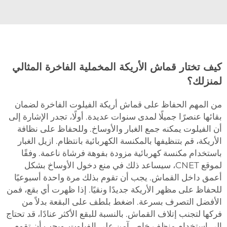
كيف تختار قماش الأريكة المخملية الفاخرة المثالي
لمنزلك؟
من المهم الحفاظ على قماش أريكة الفيلوت الفاخرة لضمان
بقائها عنصرًا جميلًا لمدى سنوات عديدة. أولًا، تجدر الإشارة إلى
أن الفيلوت يمكنه جمع الغبار والأوساخ. وللحفاظ على نظافة
الأريكة، قم بتنظيفها بالمكنسة الكهربائية بانتظام. ازيل الغبار
باستخدام مكنسة كهربائية مزودة بفوهة فرشاة ناعمة. وفقًا
لموقع CNET، سيساعد ذلك في منع دخول الأوساخ بشكل
أعمق داخل القماش. يجب أن تقوم بذلك مرة واحدة أسبوعيًا
للحفاظ على مظهر الأريكة جديدًا ونقيًا. إذا ظهرت أي بقع، فمن
الأفضل التصرف بسرعة. اضغط بلطف على البقعة بدلاً من
فركها لتجنب إتلاف القماش. بالنسبة للبقع الأكثر عنادًا، قد تحتاج
إلى استخدام منظف خاص آمن على الفيلوت. ويجب أن تقوم