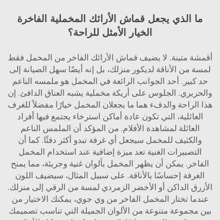
ما الذي يجعل قماش الأرائك المخملية الفاخرة
الخيار الأمثل للراحة؟
أقمشة متينة. لا يضيف قماش الأرائك الفاخر من المخمل فقط
لمسة من الأناقة لديكور منزلك، بل إنه أيضًا سهل الصيانة إلى
حد كبير. أحد الجوانب الرائعة في المخمل هو ملمسه الناعم
والحريري. الجلوس على أريكة مخملية يشبه العناق الدافئ. إن
هذا الراحة والدفء هما ما يجعلان المخمل خيارًا مفضلاً للغرف
العائلية، التي تكون عادة أماكن استرخاء يجتمع فيها أفراد
العائلة لمشاهدة الأفلام. من المؤكد أن الملمس الناعم
والكثيف للمخمل سيجعل أي غرفة تبدو أكثر دفئًا. كما أن
التصبيرات الغنية تعد ميزة إضافية عند استخدام المخمل
الفاخر. يمكن أن يظهر المخمل بألوان غنية وجريئة، مما يمنح
الغرفة إحساسًا بالأناقة. على سبيل المثال، سيضيف اللون
الأزرق الداكن أو الأخضر الزمردي لمسة من الرقي إلى منزلك.
عندما تختار المخمل الفاخر من وي جوي، يمكنك الاختيار من
بين مجموعة متنوعة من الألوان الجميلة التي تناسب تصميمك