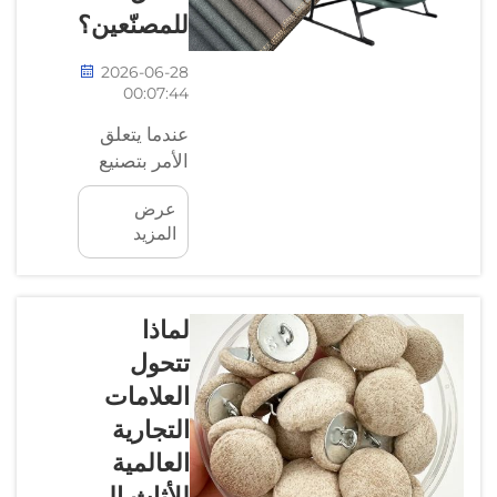
للمصنّعين؟
2026-06-28
00:07:44
عندما يتعلق
الأمر بتصنيع
المنتجات، غالبًا
عرض
ما يضطر
المزيد
المصنعون إلى
الاختيار بين
نوعين من
الجلود: الجلد
لماذا
الصناعي
تتحول
والجلد
العلامات
الطبيعي. ولكل
التجارية
منهما مزاياه
وعيوبه
العالمية
الخاصة، ويُعد
للأثاث إلى