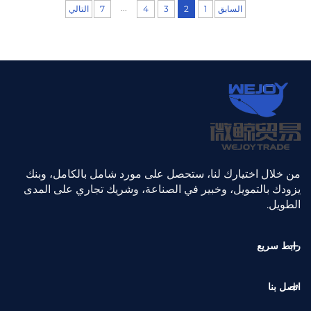
مجال أثاث
...
السابق
1
2
3
4
7
التالي
المنزل، فإن
ظهر
القماش هو
ما يحقِّق لك
الربح فعليًّا.
ففي شركة
وي جوي، لا
نهتم فقط
بمدى نعومة
السطح، بل
من خلال اختيارك لنا، ستحصل على مورد شامل بالكامل، وبنك
نركِّز
يزودك بالتمويل، وخبير في الصناعة، وشريك تجاري على المدى
اهتمامنا
الطويل.
الشديد
على نسيج
رابط سريع
القاعدة.
وبينما
تكتفي
اتصل بنا
العلامات