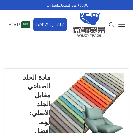
3500+ من المنتجات
اتصل بنا
AR
Get A Quote
مادة الجلد
الصناعي
مقابل
الجلد
الأصلي:
أيهما
أفضل