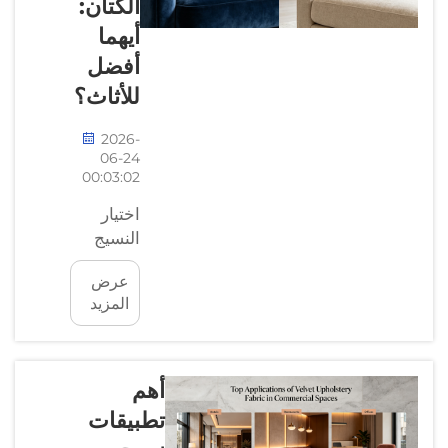
الكتان:
المظهر، لكنه
أيهما
مصنوع من
أفضل
مواد صناعية.
للأثاث؟
كيف يُحدث
الجلد
2026-
الاصطناعي
06-24
ثورةً في
00:03:02
الجودة...
اختيار
النسيج
المناسب
عرض
للأثاث قد
المزيد
يكون
قرارًا
صعبًا. ومن
بين
أهم
الخيارات
تطبيقات
الشائعة