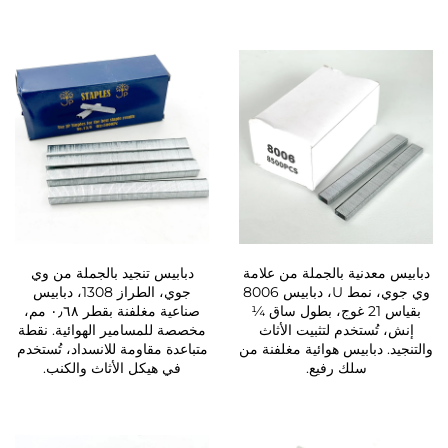
دبابيس معدنية بالجملة من علامة
دبابيس تنجيد بالجملة من وي
وي جوي، نمط U، دبابيس 8006
جوي، الطراز 1308، دبابيس
بقياس 21 غوج، بطول ساق ¼
صناعية مغلفنة بقطر ٠٫٦٨ مم،
إنش، تُستخدم لتثبيت الأثاث
مخصصة للمسامير الهوائية. نقطة
والتنجيد. دبابيس هوائية مغلفنة من
متباعدة مقاومة للانسداد، تُستخدم
سلك رفيع.
في هيكل الأثاث والكنب.