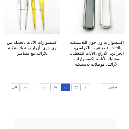
إكسسوارات وي جوي البلاستيكية
أكسسوارات الأثاث بالجملة من
للأثاث: قطع تثبيت للكراسي،
وي جوي: أزرار زينة بلاستيكية
الخزائن، الأدراج، الأثاث المُغطّى،
للأرائك مع مسامير
مشابك الأثاث، إكسسوارات
الأرائك، موصلات بلاستيكية
...
...
سابق
1
21
22
23
24
25
53
تالي