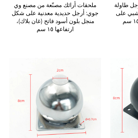
جل طاولة
ملحقات أرائك مصنّعة من مصنع وي
شبي على
جوي: أرجل حديدية معدنية على شكل
منجل بلون أسود فاتح (غان بلاك)،
ارتفاعها ١٥ سم