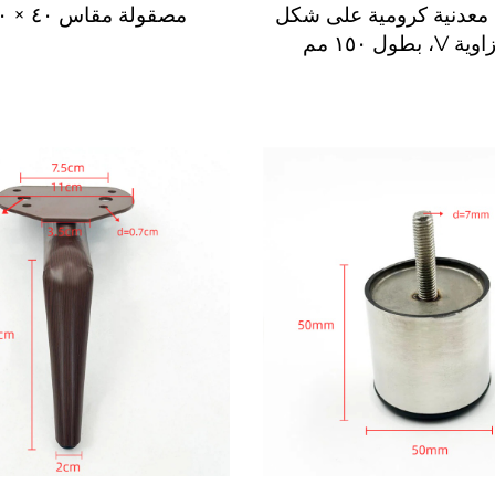
 معدنية كرومية على شكل
مصقولة مقاس ٤٠ × ١٧٠ مم
بطول ١٥٠ مم