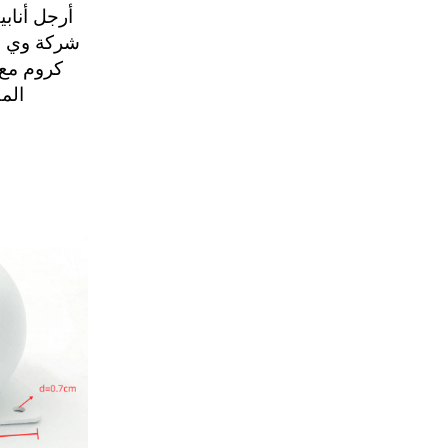
أرجل أناب
شركة وي جو
كروم مع 
الم