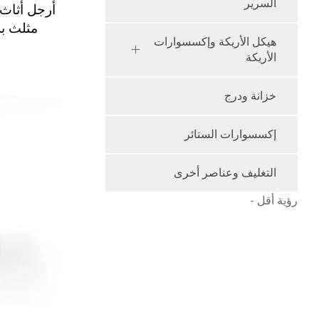
السرير
أرجل أثاث
مثلث بزاوية V، 
هيكل الأريكة وإكسسوارات
الأريكة
خزانة ودرج
إكسسوارات الستائر
التغليف وعناصر أخرى
رؤية أقل -