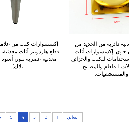
ية دائرية من الحديد من
إكسسوارات كنب من علامة
 جوي: إكسسوارات أثاث
قطع هاردويير أثاث معدنية،
ستخدامات للكنب والخزائن
معدنية عصرية بلون أسود 
ات الطعام والمطابخ
بلاك).
والمستشفيات.
السابق
1
2
3
4
5
6