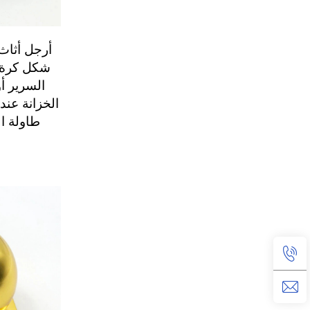
أرجل أثاث
شكل كرة، 
السرير أ
الخزانة عند
طاولة ا