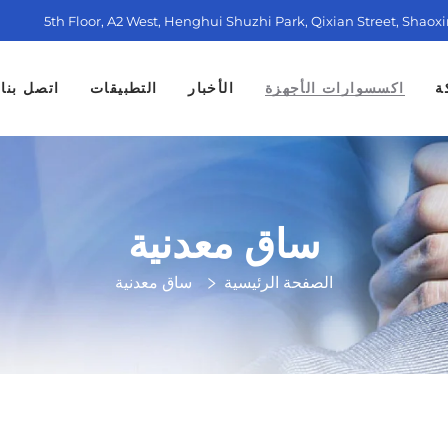
5th Floor, A2 West, Henghui Shuzhi Park, Qixian Street, Shaox
ة
اكسسوارات الأجهزة
الأخبار
التطبيقات
اتصل بنا
ساق معدنية
الصفحة الرئيسية
ساق معدنية