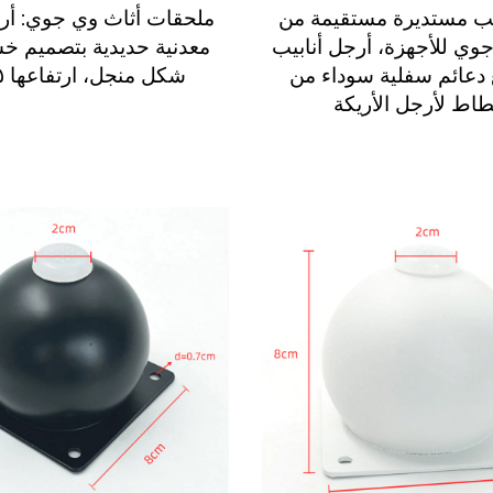
يب مستديرة مستقيمة من
ملحقات أثاث وي جوي: أر
ي للأجهزة، أرجل أنابيب
معدنية حديدية بتصميم خ
دعائم سفلية سوداء من
شكل منجل، ارتفاعها ١٥ سم
طاط لأرجل الأريكة