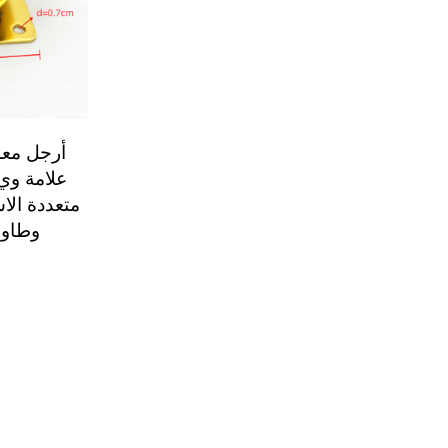
أرجل معدن
علامة وي
متعددة الا
وطاول