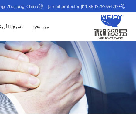
ing, Zhejiang, China
[email protected]
+86-17757554212
من نحن
نسيج الأريك