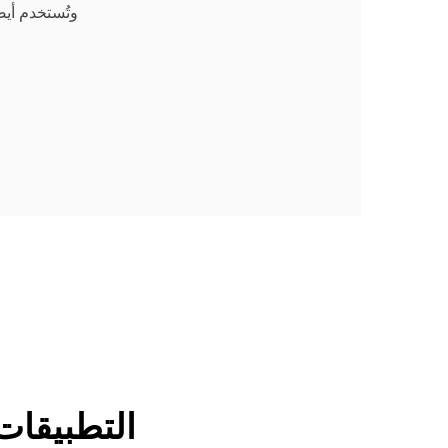
وتُستخدم أيضً
التطبيقات