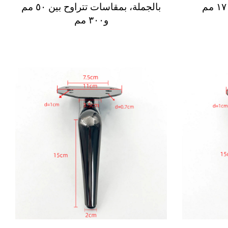
بالجملة، بمقاسات تتراوح بين ٥٠ مم
و٣٠٠ مم