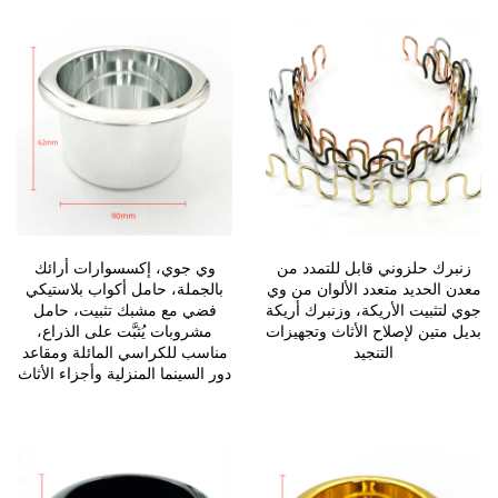
زنبرك حلزوني قابل للتمدد من
وي جوي، إكسسوارات أرائك
معدن الحديد متعدد الألوان من وي
بالجملة، حامل أكواب بلاستيكي
جوي لتثبيت الأريكة، وزنبرك أريكة
فضي مع مشبك تثبيت، حامل
بديل متين لإصلاح الأثاث وتجهيزات
مشروبات يُثبَّت على الذراع،
التنجيد
مناسب للكراسي المائلة ومقاعد
دور السينما المنزلية وأجزاء الأثاث