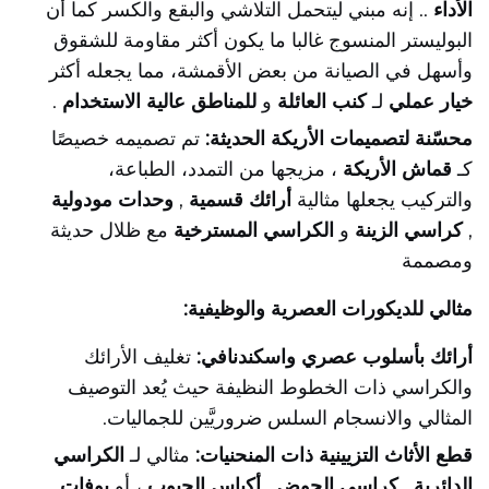
الأداء
.. إنه مبني ليتحمل التلاشي والبقع والكسر كما أن
البوليستر المنسوج غالبا ما يكون أكثر مقاومة للشقوق
وأسهل في الصيانة من بعض الأقمشة، مما يجعله أكثر
خيار عملي
لـ
كنب العائلة
و
للمناطق عالية الاستخدام
.
محسّنة لتصميمات الأريكة الحديثة:
تم تصميمه خصيصًا
كـ
قماش الأريكة
، مزيجها من التمدد، الطباعة،
والتركيب يجعلها مثالية
أرائك قسمية
,
وحدات مودولية
,
كراسي الزينة
و
الكراسي المسترخية
مع ظلال حديثة
ومصممة
مثالي للديكورات العصرية والوظيفية:
أرائك بأسلوب عصري واسكندنافي:
تغليف الأرائك
والكراسي ذات الخطوط النظيفة حيث يُعد التوصيف
المثالي والانسجام السلس ضروريَّين للجماليات.
قطع الأثاث التزيينية ذات المنحنيات:
مثالي لـ
الكراسي
الدائرية
,
كراسي الحوض
,
أكياس الحبوب
، أو
بوفات