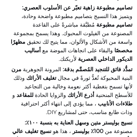
تصاميم مطبوعة زاهية تعبّر عن الأسلوب العصري:
ويتميز هذا النسيج بتصاميم مطبوعة واضحة وحادة،
تصاميم مطبوعة
مُطبَّقة مباشرةً على القاعدة
المصنوعة من الفيلوت المحبوك. وهذا يسمح بمجموعة
واسعة من الأشكال والألوان، مما يتيح لك تحقيق
مظهرًا
مخصصًا
والبقاء على اتجاهات الموضة مع
أساليب
الديكور الداخلي العصرية
لأريكتك.
تمدُّد فائق للتنجيد المُصمَّم بدقة:
المرونة الجوهرية
مرن
البنية المحبوكة تُعدُّ ثورةً في مجال
تغليف الأرائك
وذلك
لأنها تسمح بتغطية أكثر نعومة وخالية من التجاعيد
للأسطح المنحنية
أذرع الأرائك
والزوايا الحادة
للمقاعد
و
طلاءات الأنابيب
، مما يؤدي إلى انتهاء أكثر احترافية
وذات طابع مناسب، حتى لمشاريع DIY.
نسيج بوليستر متين وسهل العناية به بنسبة ١٠٠٪:
مصنوعة من
100٪ بوليستر
، هذا هو
نسيج تغليف عالي