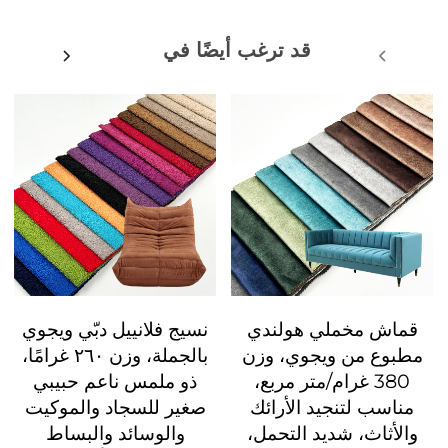
قد ترغب أيضًا في
قماش مخملي هولندي
نسيج فلانييل دبّي ويجوي
مطبوع من ويجوي، وزن
بالجملة، وزن ٢٦٠ غرامًا،
380 غرام/متر مربع،
ذو ملمس ناعم حبيبي
مناسب لتنجيد الأرائك
صغير للسجاد والموكيت
والأثاث، شديد التحمل،
والوسائد والبساط