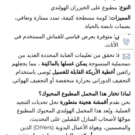
النوع:
مطبوع على الخيزران الهولندي
المميزات:
كومة مسطحة كثيفة، تمدد ممتازة وتعافي،
بصمات نابضة بالحياة.
العرض:
متوفرة بعرض قياسي للقماش المستخدم في
تنجيد الأثاث.
العناية:
تحقق من تعليمات العناية المحددة العديد من
المخملية المنسوجة
يمكن غسلها بالماكينة
، مما يجعلهم
رائعين
أغطية الأريكة القابلة للغسيل
يُوصى باستخدام
التجفيف الدوراني بحرارة منخفضة أو التجفيف الهوائي.
لماذا تختار هذا المخمل المطبوع المحبوك؟
نحن نقدم
أقمشة هجينة متطورة
تحل تحديات التنجيد
العملية. ويُعد هذا المخمل الهولندي المحبوك المطبوع
موجّهًا لأصحاب المنازل المُقبلين على التحديث،
والمصممين، وهواة الأعمال اليدوية (DIYers) الذين