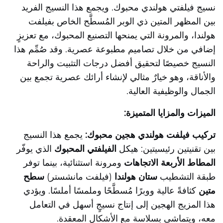
نسيج فيلفتي هولندي محبوك. ويجمع هذا النسيج الفريد
بين المظهر المتين ذي الوبر المُسطَّح الخاص بفيلفت
هولندا، والمرونة التي يمنحها التصنيع المحبوك، مع تعزيزٍ
إضافي من خلال تصاميم مطبوعة عصرية. وقد صُمِّم هذا
النسيج خصيصًا لتحقيق أفضل درجات التثبيت والراحة
والأناقة، وهو خيارٌ مثالي لإنشاء أرائك عصرية تجمع بين
الجمال والوظيفية العالية.
الميزات والمزايا المتميزة:
تركيب فيلفت هولندي هجين محبوك:
يجمع هذا النسيج
بين تقنيتين رئيسيتين: هيكل
الفيلفتي المحبوك
الذي يوفّر
المطاط الأربعة الاتجاهات
ومرونة استثنائية، بينما توفر
طبقة التشطيب
ستان هولندا
(فيلفت مانشستر)
سطح
متين
كثافةً عالية ووبرًا مُسطَّحًا وملمسًا أملسًا. ويؤدي
هذا المزيج الهجين إلى إنتاج نسيجٍ أسهل في التعامل
معه، ويتماشى بسلاسة مع الأشكال المعقدة.