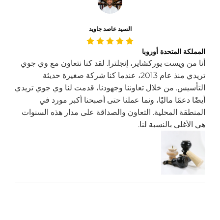
السيد عاصد جاويد
المملكة المتحدة أوروبا
أنا من ويست يوركشاير، إنجلترا. لقد كنا نتعاون مع وي جوي
تريدي منذ عام 2013، عندما كنا شركة صغيرة حديثة
التأسيس. من خلال تعاوننا وجهودنا، قدمت لنا وي جوي تريدي
أيضًا دعمًا ماليًا، ونما عملنا حتى أصبحنا أكبر مورد في
المنطقة المحلية. التعاون والصداقة على مدار هذه السنوات
هي الأغلى بالنسبة لنا.