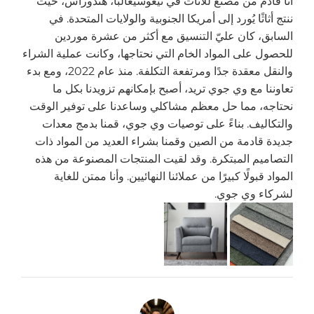
أنا قادم من مصنع للأثاث في تيغوسيغالبا، هندوراس، حيث
ننتج أثاثًا يُورد إلى أمريكا الجنوبية والولايات المتحدة. في
السابق، كان عليّ التنسيق مع أكثر من عشرة موردين
للحصول على المواد الخام التي نحتاجها، وكانت عملية الشراء
والنقل معقدة جدًا ومرتفعة التكلفة. منذ عام 2022، ومع بدء
تعاوننا مع وي جوي تريد، أصبح بإمكانهم تزويدنا بكل ما
نحتاجه، مما حل معظم مشاكلي وساعدنا على توفير الوقت
والتكاليف. بناءً على توصيات وي جوي، قمنا بدمج معدات
جديدة قادمة من الصين وقمنا بشراء العديد من المواد ذات
التصاميم المبتكرة. وقد لقيت المنتجات المصنوعة من هذه
المواد قبولًا كبيرًا من عملائنا النهائيين. وأنا ممتن للغاية
لشركاء وي جوي.