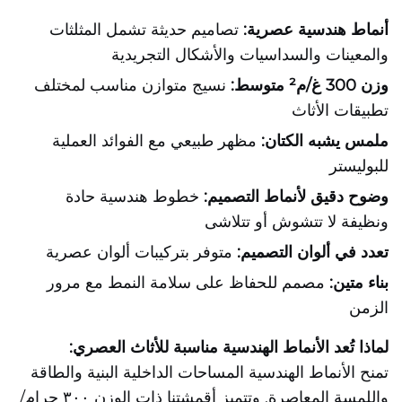
أنماط هندسية عصرية:
تصاميم حديثة تشمل المثلثات
والمعينات والسداسيات والأشكال التجريدية
وزن 300 غ/م² متوسط:
نسيج متوازن مناسب لمختلف
تطبيقات الأثاث
ملمس يشبه الكتان:
مظهر طبيعي مع الفوائد العملية
للبوليستر
وضوح دقيق لأنماط التصميم:
خطوط هندسية حادة
ونظيفة لا تتشوش أو تتلاشى
تعدد في ألوان التصميم:
متوفر بتركيبات ألوان عصرية
بناء متين:
مصمم للحفاظ على سلامة النمط مع مرور
الزمن
لماذا تُعد الأنماط الهندسية مناسبة للأثاث العصري:
تمنح الأنماط الهندسية المساحات الداخلية البنية والطاقة
واللمسة المعاصرة. وتتميز أقمشتنا ذات الوزن ٣٠٠ جرام/