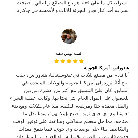
الشراء، كل ما عليّ فعله هو بيع البضائع. وبالتالي، أصبحت
بسرعة أحد كبار تجار التجزئة للأثاث والأقمشة في جاكارتا.
السيد لويس ديفيد
هندوراس، أمريكا الجنوبية
أنا قادم من مصنع للأثاث في تيغوسيغالبا، هندوراس، حيث
ننتج أثاثًا يُورد إلى أمريكا الجنوبية والولايات المتحدة. في
السابق، كان عليّ التنسيق مع أكثر من عشرة موردين
للحصول على المواد الخام التي نحتاجها، وكانت عملية الشراء
والنقل معقدة جدًا ومرتفعة التكلفة. منذ عام 2022، ومع بدء
تعاوننا مع وي جوي تريد، أصبح بإمكانهم تزويدنا بكل ما
نحتاجه، مما حل معظم مشاكلي وساعدنا على توفير الوقت
والتكاليف. بناءً على توصيات وي جوي، قمنا بدمج معدات
جديدة قادمة من الصين وقمنا بشراء العديد من المواد ذات