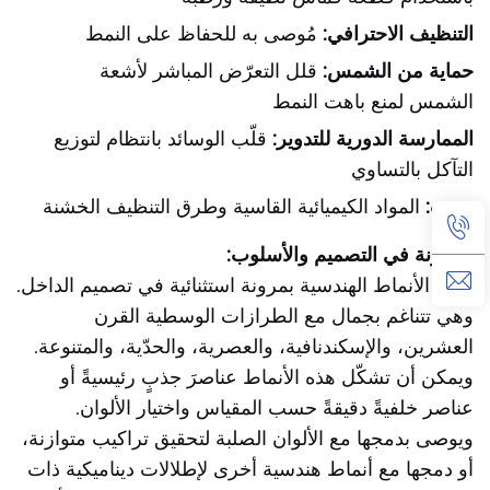
التنظيف الاحترافي:
مُوصى به للحفاظ على النمط
حماية من الشمس:
قلل التعرّض المباشر لأشعة
الشمس لمنع باهت النمط
الممارسة الدورية للتدوير:
قلّب الوسائد بانتظام لتوزيع
التآكل بالتساوي
تجنب:
المواد الكيميائية القاسية وطرق التنظيف الخشنة
المرونة في التصميم والأسلوب:
تتميّز الأنماط الهندسية بمرونة استثنائية في تصميم الداخل.
وهي تتناغم بجمال مع الطرازات الوسطية القرن
العشرين، والإسكندنافية، والعصرية، والحدّية، والمتنوعة.
ويمكن أن تشكّل هذه الأنماط عناصرَ جذبٍ رئيسيةً أو
عناصر خلفيةً دقيقةً حسب المقياس واختيار الألوان.
ويوصى بدمجها مع الألوان الصلبة لتحقيق تراكيب متوازنة،
أو دمجها مع أنماط هندسية أخرى لإطلالات ديناميكية ذات