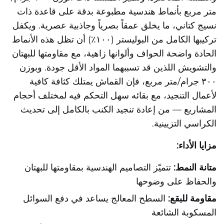
متر مربع بأنماط هندسية مطبوعة بدقة على قاعدة ذات
نسيج كتاني، ما يخلق عمقاً بصرياً وجاذبية عصرية. ويكفل
تركيبها الكامل من البوليستر (١٠٠٪) أن تظل هذه الأنماط
الحادة واضحة الحواف وألوانها زاهية، مع مقاومتها للبهتان
والتشويش اللذين قد تسببهما المواد الأقل جودة. وبوزن
٣٠٠ جرام/متر مربع، فإن القماش يمتلك كثافة كافية
لأعمال التنجيد، مع بقائه سهل التحكم فيه لمختلف أحجام
المشاريع — من إعادة تنجيد الكنب بالكامل إلى تحديث
الكراسي التزيينية.
مزايا الأداء:
متانة النمط:
تتميّز التصاميم الهندسية بمقاومتها للبهتان
والحفاظ على وضوحها
مقاومة للبقع:
السطح المعالج يساعد في دفع السوائل
المسكوبة الشائعة