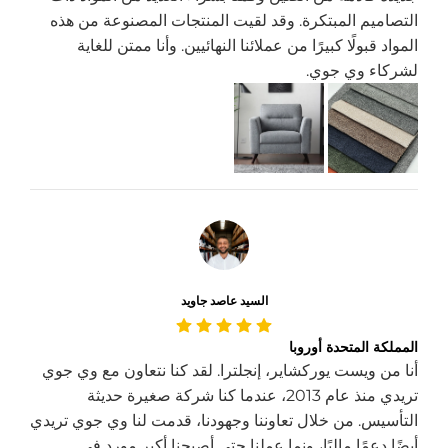
التصاميم المبتكرة. وقد لقيت المنتجات المصنوعة من هذه
المواد قبولًا كبيرًا من عملائنا النهائيين. وأنا ممتن للغاية
لشركاء وي جوي.
السيد عاصد جاويد
المملكة المتحدة أوروبا
أنا من ويست يوركشاير، إنجلترا. لقد كنا نتعاون مع وي جوي
تريدي منذ عام 2013، عندما كنا شركة صغيرة حديثة
التأسيس. من خلال تعاوننا وجهودنا، قدمت لنا وي جوي تريدي
أيضًا دعمًا ماليًا، ونما عملنا حتى أصبحنا أكبر مورد في