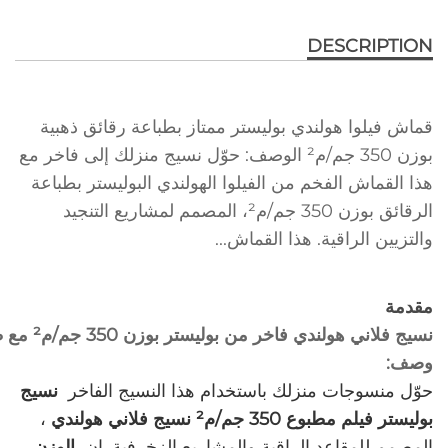
DESCRIPTION
قماش فيلوا هولندي بوليستر ممتاز بطباعة رقائق ذهبية
بوزن 350 جم/م² الوصف: حوّل نسيج منزلك إلى فاخر مع
هذا القماش الفخم من الفيلوا الهولندي البوليستر بطباعة
الرقائق بوزن 350 جم/م²، المصمم لمشاريع التنجيد
والتزيين الراقية. هذا القماش...
مقدمة
نسيج فلاني هولندي فاخر من بوليستر بوزن 350 جم/م² مع طباعة الأفلام 
وصف:
حوّل منسوجات منزلك باستخدام هذا النسيج الفاخر ‌
نسيج
بوليستر فيلم مطبوع 350 جم/م² نسيج فلاني هولندي
‌،
المصمم للمقاعد الراقية والمشاريع الزخرفية. إن ‌
الوزن