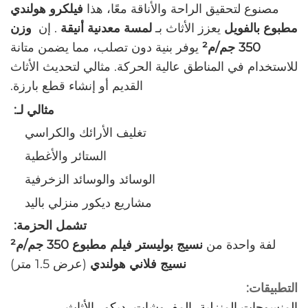
مصنوع لتحقيق الراحة والأناقة معًا، هذا
فيلكرو هولندي
مطبوع بالفويل
يعزز الأثاث بـ
لمسة معدنية أنيقة
‌. إن ‌
وزن
350 جم/م²
يوفر بنية دون تصلب، مما يضمن متانة
للاستخدام في المناطق عالية الحركة. مثالي لتحديث الأثاث
القديم أو إنشاء قطع بارزة.
‌
مثالي لـ:
تغليف الأرائك والكراسي
الستائر والأغطية
الوسائد والوسائد الزخرفية
مشاريع ديكور منزلي باليد
‌
تشمل الحزمة:
لفة واحدة من
نسيج بوليستر فيلم مطبوع 350 جم/م²
نسيج فلاني هولندي
(عرض 1.5 متر)
التطبيقات:
المنسوجات المنزلية، المفروشات، ديكور الأثاث