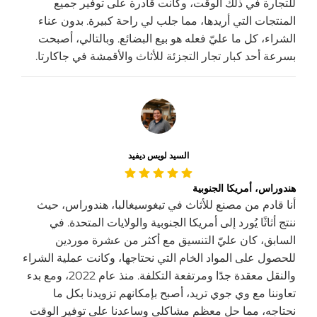
للتجارة في ذلك الوقت، وكانت قادرة على توفير جميع
المنتجات التي أريدها، مما جلب لي راحة كبيرة. بدون عناء
الشراء، كل ما عليّ فعله هو بيع البضائع. وبالتالي، أصبحت
بسرعة أحد كبار تجار التجزئة للأثاث والأقمشة في جاكارتا.
السيد لويس ديفيد
هندوراس، أمريكا الجنوبية
أنا قادم من مصنع للأثاث في تيغوسيغالبا، هندوراس، حيث
ننتج أثاثًا يُورد إلى أمريكا الجنوبية والولايات المتحدة. في
السابق، كان عليّ التنسيق مع أكثر من عشرة موردين
للحصول على المواد الخام التي نحتاجها، وكانت عملية الشراء
والنقل معقدة جدًا ومرتفعة التكلفة. منذ عام 2022، ومع بدء
تعاوننا مع وي جوي تريد، أصبح بإمكانهم تزويدنا بكل ما
نحتاجه، مما حل معظم مشاكلي وساعدنا على توفير الوقت