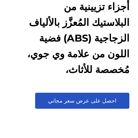
أجزاء تزيينية من
البلاستيك المُعزَّز بالألياف
الزجاجية (ABS) فضية
اللون من علامة وي جوي،
مُخصصة للأثاث،
وتُستخدم كملحقات
لمرتكزات الذراع في
احصل على عرض سعر مجاني
الأرائك، وقطع غيار
للتجهيزات المعدنية