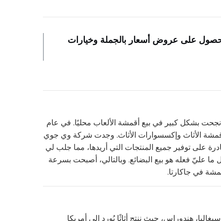
ضي مصنوعة من بلاستيك الـABS الأنيق. اتصل بنا اليوم للحصول على عروض أسعار بالجملة وخيارات
ا نجحت بشكل كبير في بيع أقمشة الألعاب محليًا. في عام
 لأقمشة الأثاث وإكسسوارات الأثاث. وجدت شركة وي جوي
درة على توفير جميع المنتجات التي أريدها، مما جلب لي
 ما عليّ فعله هو بيع البضائع. وبالتالي، أصبحت بسرعة
قمشة في جاكارتا.
غالبا، هندوراس، حيث ننتج أثاثًا يُورد إلى أمريكا