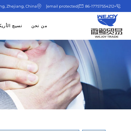
ing, Zhejiang, China
[email protected]
+86-17757554212
من نحن
نسيج الأريك