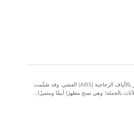
الخاصة بالأثاث،
وتشطيبات أثاث عصرية
بلون فضي
▎نظرة عامة على المنتج حسِّن مجموعات أثاثك باستخدام أجزائنا التزيينية الفاخرة المصنوعة من البلاستيك المُعزَّز بالألياف الزجاجية (ABS) الفضي. وقد صُمِّمت
ث بالجملة؛ وهي تمنح مظهرًا أنيقًا ومتميزًا...