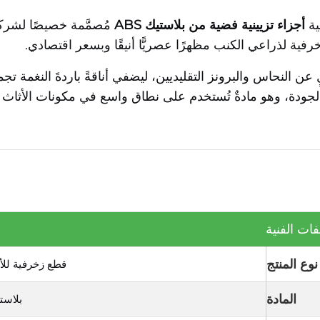
ية
أجزاء تزيينية فضية من بلاستيك ABS
مُصمَّمة خصيصًا لشرك
خرفية لذراعي الكنب مظهرًا عصريًّا أنيقًا وبسعر اقتصادي.
عن النحاس والبرونز التقليديين، ليضفي أناقةً باردةَ النغمة تج
طعنا من بلاستيك ABS عالي الجودة، وهو مادةٌ تُستخدم على نطاق واسع في مكون
ات الفنية
نوع المنتج
قطع زخرفية للأ
المادة
بلاستيك ABS عا