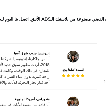
حدّث مجموعات أثاثك باستخدام أجزاء مزينة باللون الف
إندونيسيا جنوب شرق آسيا
أنا من جاكارتا، إندونيسيا. شركتن
2018، أردت تطوير سوق جديد
السيدة أجيلينا وونغ
للتجارة في ذلك الوقت، وكانت قا
راحة كبيرة. بدون عناء الشراء، كل
3
أحد كبار تجار التجزئة للأثاث والأ
هندوراس، أمريكا الجنوبية
أنا قادم من مصنع للأثاث في تيغوسي