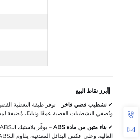
▎أبرز نقاط البيع
✔
تشطيب فضي فاخر
– توفر طبقة التغطية الفضية 
وتُضفي التشطيبات الفضية عمقًا وتباينًا، مُضيفة ل
✔
بناء متين من مادة ABS
العالية. وعلى عكس البدائل المعدنية، يقاوم الـABS التآكل والتَّشويه، ما يجعله مثاليًّا للأثاث المعرَّض للاستخدام اليومي.