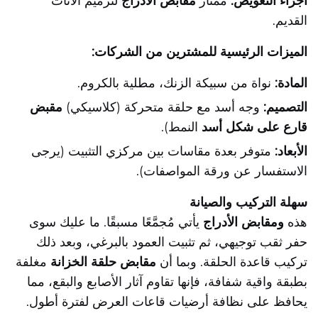
أجزاء التعويض:
ممتاز
مقابض الأدراج
لترميم الأثاث
القديم.
الميزات الرئيسية للمشترين من الشركات:
المادة:
نواة من سبيكة الزنك، مطلية بالكروم.
التصميم:
وجه أسد مع حلقة متحركة (كلاسيكي)
مقبض
قارع على شكل أسد
النمط).
الأبعاد:
متوفر بعدة مقاسات بين مركزي التثبيت (يرجى
الاستفسار عن ورقة المواصفات).
سهلة التركيب والصيانة
هذه
ومقابض الأدراج
يأتي مُجمَّعًا مسبقًا. ما عليك سوى
حفر ثقب توجيهي، ثم تثبيت العمود بالبرغي، وبعد ذلك
تركيب قاعدة الحلقة. وبما أن
مقابض حلقة الخزانة
مغلفة
بطبقة واقية شفافة، فإنها تقاوم آثار الأصابع والبقع، مما
يحافظ على نظافة أرضيات قاعات العرض لفترة أطول.