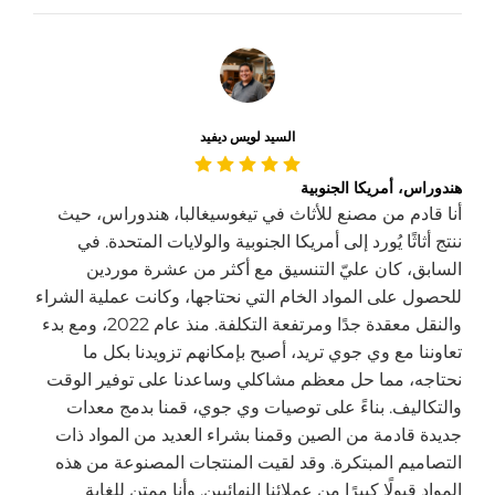
السيد لويس ديفيد
هندوراس، أمريكا الجنوبية
أنا قادم من مصنع للأثاث في تيغوسيغالبا، هندوراس، حيث
ننتج أثاثًا يُورد إلى أمريكا الجنوبية والولايات المتحدة. في
السابق، كان عليّ التنسيق مع أكثر من عشرة موردين
للحصول على المواد الخام التي نحتاجها، وكانت عملية الشراء
والنقل معقدة جدًا ومرتفعة التكلفة. منذ عام 2022، ومع بدء
تعاوننا مع وي جوي تريد، أصبح بإمكانهم تزويدنا بكل ما
نحتاجه، مما حل معظم مشاكلي وساعدنا على توفير الوقت
والتكاليف. بناءً على توصيات وي جوي، قمنا بدمج معدات
جديدة قادمة من الصين وقمنا بشراء العديد من المواد ذات
التصاميم المبتكرة. وقد لقيت المنتجات المصنوعة من هذه
المواد قبولًا كبيرًا من عملائنا النهائيين. وأنا ممتن للغاية