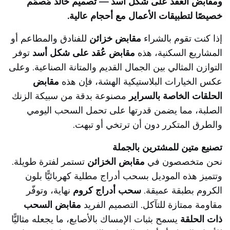
ومقابض العُقد على شكل أسد — تصميم خالد مُصمَّم
خصيصًا لتطبيقات الأعمال مع أحجام عالية.
إذا كنت تقوم بالشراء
مقابض خزائن
للفنادق والمطاعم أو
المشاريع السكنية، هذه
مقابض عُقد على شكل أسد
توفر
التوازن المثالي بين الجمال القديم والمتانة الصناعية. وعلى
عكس الخيارات البلاستيكية الهشة، فإن هذه
مقابض
الحلقات الخاصة بالسراير
مصنوعة بدقة من سبيكة الزنك
الصلبة، مما يضمن قدرتها على تحمل السحب اليومي
والطرق المتكرر دون أن ترتخي أو تبهت.
تصنيع متين للمشترين بالجملة
نحن متخصصون في
مقابض الخزائن
تستمر لفترة طويلة.
وتتميز هذه الموديل بسحب أدراج مطلية كهربائيًّا بلون
الكروم بطبقة عميقة.
سحب أدراج كروم
نهاية، وتوفّر
مقاومة ممتازة للتآكل. التصميم الفريد
مقابض السحب
ذات الحلقة
يسمح بثبات الإمساك بالأصابع، ما يجعله مثاليًّا