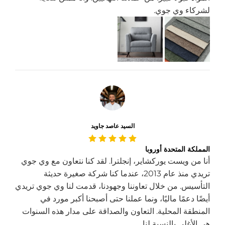
لشركاء وي جوي.
السيد عاصد جاويد
المملكة المتحدة أوروبا
أنا من ويست يوركشاير، إنجلترا. لقد كنا نتعاون مع وي جوي
تريدي منذ عام 2013، عندما كنا شركة صغيرة حديثة
التأسيس. من خلال تعاوننا وجهودنا، قدمت لنا وي جوي تريدي
أيضًا دعمًا ماليًا، ونما عملنا حتى أصبحنا أكبر مورد في
المنطقة المحلية. التعاون والصداقة على مدار هذه السنوات
هي الأغلى بالنسبة لنا.