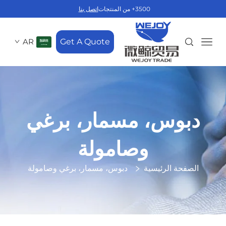
3500+ من المنتجات
اتصل بنا
AR
Get A Quote
دبوس، مسمار، برغي
وصامولة
الصفحة الرئيسية
دبوس، مسمار، برغي وصامولة