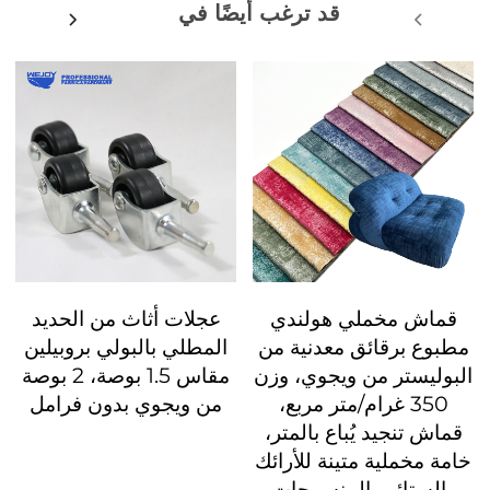
قد ترغب أيضًا في
قماش مخملي هولندي
عجلات أثاث من الحديد
مطبوع برقائق معدنية من
المطلي بالبولي بروبيلين
البوليستر من ويجوي، وزن
مقاس 1.5 بوصة، 2 بوصة
350 غرام/متر مربع،
من ويجوي بدون فرامل
قماش تنجيد يُباع بالمتر،
خامة مخملية متينة للأرائك
والستائر والمنسوجات