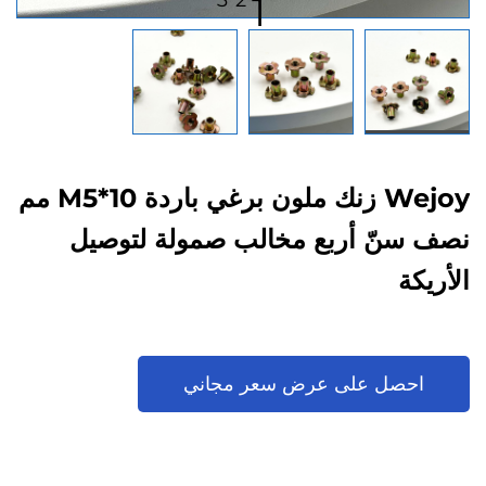
3
2
1
Wejoy زنك ملون برغي باردة M5*10 مم
نصف سنّ أربع مخالب صمولة لتوصيل
الأريكة
احصل على عرض سعر مجاني