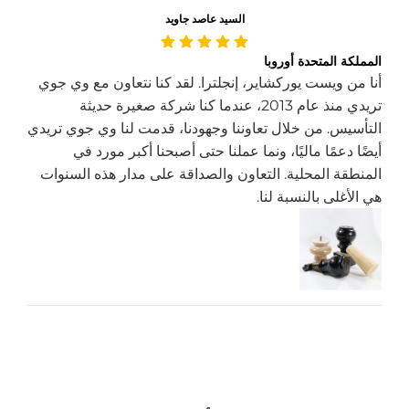
السيد عاصد جاويد
المملكة المتحدة أوروبا
أنا من ويست يوركشاير، إنجلترا. لقد كنا نتعاون مع وي جوي
تريدي منذ عام 2013، عندما كنا شركة صغيرة حديثة
التأسيس. من خلال تعاوننا وجهودنا، قدمت لنا وي جوي تريدي
أيضًا دعمًا ماليًا، ونما عملنا حتى أصبحنا أكبر مورد في
المنطقة المحلية. التعاون والصداقة على مدار هذه السنوات
هي الأغلى بالنسبة لنا.