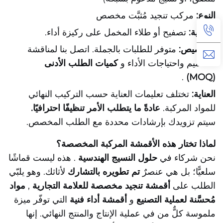
النوع:
مركب تنجيد مُثبَّت مخصص
العملية:
تصفيح أو طلاء المخمل على ركيزة أداء.
التخصيص:
متوفر للطلبات بالجملة. اتصل بنا لمناقشة
التصميم واحتياجات الأداء و
كميات الطلب الأدنى
.
(MOQ)
العناية:
تختلف تعليمات العناية حسب التركيب النهائي
للمواد المركبة.
عادةً ما يتطلب الأمر تنظيفًا احترافيًا.
سيتم تزويدك بإرشادات محددة مع الطلب المخصص.
لماذا تختار هذه الأقمشة المركبة المخصصة؟
نحن شركاء في
حلول النسيج الهندسية
. هذه ليست قماشًا
سلعيًّا؛ بل هي عنصرٌ
تم تطويره بالتشارك
لأثاثك. وهو يلبّي
الطلب على
أقمشة تنجيد مخصصة للعلامة التجارية
,
مواد
مُحسَّنة لعملية التصنيع
و
أقمشة أداء فنية
التي توفّر ميزة
ملموسة كلٌّ من في عملية الإنتاج والمنتج النهائي. إنها