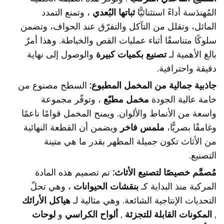
المُهندَسة أداءً استثنائيًّا
ثباتها البُعدي
، وتمنع التمدد
المائل، وتقلل من التآكل والتفرّق عند الحواف، وتضمن
سلوكًا متناسقًا أثناء عمليات القص والخياطة. وهذا أمرٌ
بالغ الأهمية لـ
تصنيع بكميات كبيرة
والوصول إلى نهاية
دقيقة واحترافية.
جاذبية جمالية من المخمل المطبوع:
السطح مصنوع من
خامة عالية الجودة
مخمل مطبّع
، وتوفّر مجموعة
واسعة من الأنماط والألوان. ويمنح المخمل قوامًا ناعمًا
وغامقًا بصريًّا،
ملمس فاخر
ويضمن أن القطعة النهائية
من الأثاث تكون جميلة المظهر بقدر ما هي متينة
التصنيع.
مُصمَّم خصيصًا لتصنيع الأثاث:
تم تصميم هذه المادة
المركبة منذ البداية كـ
بنقشات الحيوانات
، وهي تحلّ
التحديات الإنتاجية الشائعة. وهي مثالية لـ
هياكل الأرائك
,
المكونات القابلة للتجزئة
,
ألواح الكراسي
و
لوحات