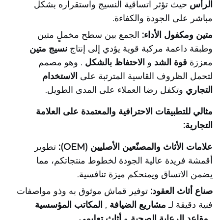
الرأس
حيث تؤثر اتساقية النسيج واستقراره بشكل
مباشر على الجودة والكفاءة.
متين ومكفول الأداء:
الجمع بين سطح مخملٍ متين
وطبقة داعمة مركبة قوية يؤدي إلى إنتاج
نسيج متين
معززة
قوة الشد
و
الاحتفاظ بالشكل
. وهو مصمم
لتحمل الظروف القاسية المترتبة على
الاستخدام
التجاري
وتكفل رضا العملاء على المدى الطويل.
مثالي للتطبيقات الاحترافية والمعتمدة على العلامة
التجارية:
علامات الأثاث والمصنّعين الأصليين (OEM):
تطوير
أقمشة فريدة عالية الجودة لخطوط منتجاتكم، مما
يضمن الاتساق ويمنحكم ميزة تنافسية.
صناع أثاث العقود:
توفير قماش موثوق به وذو مواصفات
فنية دقيقة لـ
مشاريع الضيافة
,
المكاتب المؤسسية
,
مقاعد الرعاية الصحية
و
أثاث تعليمي
.