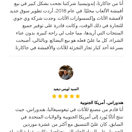
أنا من جاكارتا، إندونيسيا. شركتنا نجحت بشكل كبير في بيع
أقمشة الألعاب محليًا. في عام 2018، أردت تطوير سوق جديد
لأقمشة الأثاث وإكسسوارات الأثاث. وجدت شركة وي جوي
للتجارة في ذلك الوقت، وكانت قادرة على توفير جميع
المنتجات التي أريدها، مما جلب لي راحة كبيرة. بدون عناء
الشراء، كل ما عليّ فعله هو بيع البضائع. وبالتالي، أصبحت
بسرعة أحد كبار تجار التجزئة للأثاث والأقمشة في جاكارتا.
السيد لويس ديفيد
هندوراس، أمريكا الجنوبية
أنا قادم من مصنع للأثاث في تيغوسيغالبا، هندوراس، حيث
ننتج أثاثًا يُورد إلى أمريكا الجنوبية والولايات المتحدة. في
السابق، كان عليّ التنسيق مع أكثر من عشرة موردين
للحصول على المواد الخام التي نحتاجها، وكانت عملية الشراء