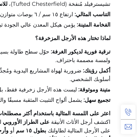
تشيسترفيلد مُنفخة (Tufted Chesterfield)،
للاس
التناسب المثالي:
ارتفاع ١٥ سم / ٦ بوصات متوازن تمامًا لـ
الفخامة المتينة:
يؤمن هيكل المعدن عالي الجودة ثباتً
لماذا تختار هذه الأرجل المزخرفة؟
ترقية فورية لديكور الغرفة:
حوّل سطح طاولة بسيطً
ولمسة مصممة باحتراف.
أكمل رؤيتك:
ضرورية لهواة المشاريع اليدوية ومُ
أسلوبك الشخصي.
متينة وموثوقة:
ليست هذه الأرجل زخرفية فقط، بل توف
تجميع سهل:
يشمل ألواح التثبيت المثقبة مسبقًا وا
اعثر على اللمسة المثالية باستخدام أكثر مصطلحات
اكتشف أرجل الأثاث الأنيقة
على الطراز الأوروبي
ل
على الأرجل المثالية لطاولتك
بطول ١٥ سم
أو
وأرجل