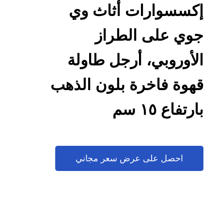
إكسسوارات أثاث وي
جوي على الطراز
الأوروبي، أرجل طاولة
قهوة فاخرة بلون الذهب
بارتفاع ١٥ سم
احصل على عرض سعر مجاني