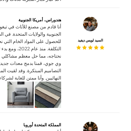
هندوراس، أمريكا الجنوبية
أنا قادم من مصنع للأثاث في تيغوسي
الجنوبية والولايات المتحدة. في 
السيد لويس ديفيد
للحصول على المواد الخام التي نح
التكلفة. منذ ع
نحتاجه، مما حل معظم مشاكلي وسا
وي جوي، قمنا بدمج معدات جديدة 
التصاميم المبتكرة. وقد لقيت المن
النهائيين. وأنا ممتن للغاية لشرك
المملكة المتحدة أوروبا