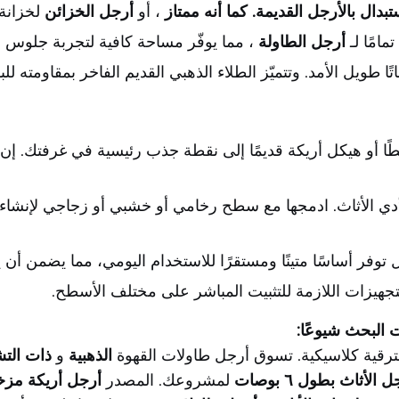
تبدال بالأرجل القديمة. كما أنه ممتاز
، أو
أرجل الخزائن
لخزانة 
أرجل الطاولة
، مما يوفّر مساحة كافية لتجربة جلوس 
ا طويل الأمد. وتتميّز الطلاء الذهبي القديم الفاخر بمقاومته ل
ا أو هيكل أريكة قديمًا إلى نقطة جذب رئيسية في غرفتك. إن
جدِّدي الأثاث. ادمجها مع سطح رخامي أو خشبي أو زجاجي لإ
ر أساسًا متينًا ومستقرًا للاستخدام اليومي، مما يضمن أن يكون
لتجهيزات اللازمة للتثبيت المباشر على مختلف الأسطح.
 البحث شيوعًا:
ترقية كلاسيكية. تسوق أرجل طاولات القهوة
الذهبية
و
ذات الت
 الأثاث بطول ٦ بوصات
لمشروعك. المصدر
أرجل أريكة مز