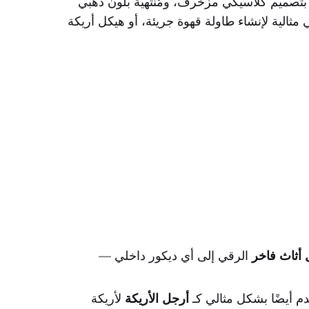
بي بتصميم كلاسيكي مزخرف، ومُنتهية بلون ذهبي
 قطعة أثاث من العادية إلى الاستثنائية في لمحة واحدة. وبطول مثالي يبلغ ١٥ سم، فهي مثالية لإنشاء طاولة قهوة جريئة، أو هيكل أريكة
 أثاث فاخر
الرقي إلى أي ديكور داخلي —
دم أيضًا بشكل مثالي كـ
أرجل الأريكة
لأريكة