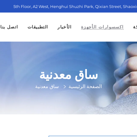
5th Floor, A2 West, Henghui Shuzhi Park, Qixian Street, Shaox
ة
اكسسوارات الأجهزة
الأخبار
التطبيقات
اتصل بنا
ساق معدنية
الصفحة الرئيسية
ساق معدنية