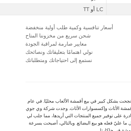
LC أو TT
أسعار تنافسية وكمية طلب أولية منخفضة
شحن سريع من مخزوننا المتاح
معايير صارمة لمراقبة الجودة
نولي اهتمامًا بتعليقاتك ونصائحك
نستمع إلى احتياجاتك ومتطلباتك
ا نجحت بشكل كبير في بيع أقمشة الألعاب محليًا. في عام
 لأقمشة الأثاث وإكسسوارات الأثاث. وجدت شركة وي جوي
درة على توفير جميع المنتجات التي أريدها، مما جلب لي
 ما عليّ فعله هو بيع البضائع. وبالتالي، أصبحت بسرعة
قمشة في جاكارتا.