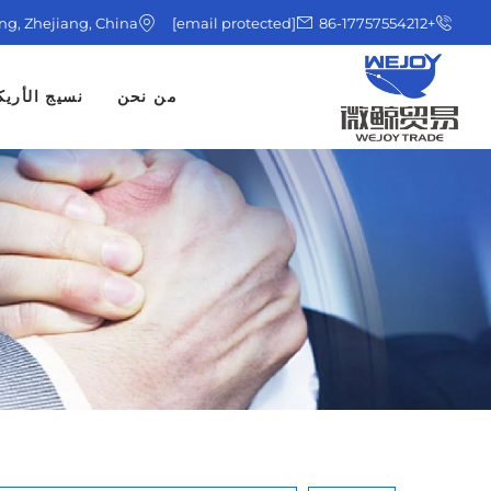
ing, Zhejiang, China
[email protected]
+86-17757554212
من نحن
نسيج الأريك