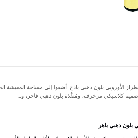
راز الأوروبي بلون ذهبي باذخ. أضفوا إلى مساحة المعيشة الخاص
تصميم كلاسيكي مزخرف، ومُنفَّذة بلون ذهبي فاخر، و...
ي بلون ذهبي باهر