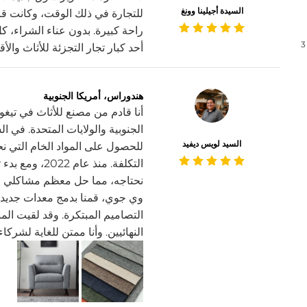
السيدة أجيلينا وونغ
للتجارة في ذلك الوقت، وكانت قا
راحة كبيرة. بدون عناء الشراء، كل
3
أحد كبار تجار التجزئة للأثاث والأ
هندوراس، أمريكا الجنوبية
أنا قادم من مصنع للأثاث في تيغوسي
الجنوبية والولايات المتحدة. في 
السيد لويس ديفيد
للحصول على المواد الخام التي نح
التكلفة. منذ ع
نحتاجه، مما حل معظم مشاكلي وسا
وي جوي، قمنا بدمج معدات جديدة 
التصاميم المبتكرة. وقد لقيت المن
النهائيين. وأنا ممتن للغاية لشرك