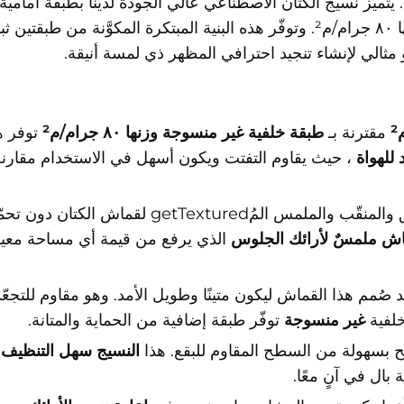
قوام ملمس، وطبقة خلفية غير منسوجة متينة وزنها ٨٠ جرام/م². وتوفّر هذه البنية المب
مثالي لإنشاء تنجيد احترافي المظهر ذي لمسة أنيقة.
مقترنة بـ
طبقة خلفية غير منسوجة وزنها ٨٠ جرام/م²
توفر هي
 للهواة
، حيث يقاوم التفتت ويكون أسهل في الاستخدام مقارنةً با
استمتع بالمظهر الأنيق والمنقّب والملمس الم
ش ملمسٌ لأرائك الجلوس
الذي يرفع من قيمة أي مساحة معي
ن بوليستر بنسبة 100٪، وقد صُمم هذا القماش ليكون متينًا وطويل الأمد. وهو مقا
خلفية
غير منسوجة
توفّر طبقة إضافية من الحماية والمتانة.
مسح بسهولة من السطح المقاوم للبقع. هذا
النسيج سهل التنظيف
 بال في آنٍ معًا.