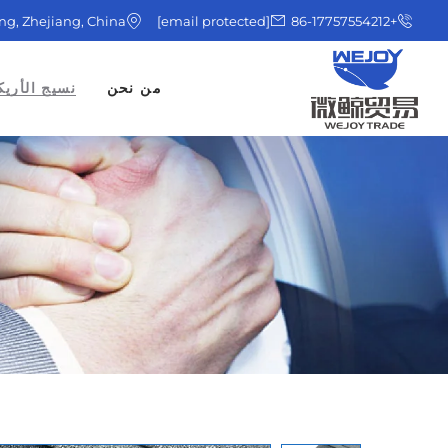
ing, Zhejiang, China
[email protected]
+86-17757554212
من نحن
نسيج الأريك