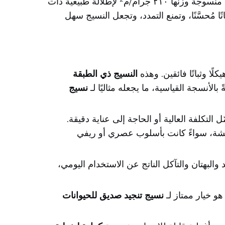
اكتشف النسيج المثالي لمشروع الأثاث القادم لديك. يتميز نسيج الكتان الاصطناعي عالي الجودة لدينا بطبقة أمامية منسوجة وزنها ٢١٠ جرام/م² لإطلالة طبيعية ذات
تكرة المكوَّنة من طبقتين ثباتًا مُحسَّنًا، وتمنع التمدد، وتجعل النسيج سهل
كلًا وثباتًا فائقين. وهذه
النسيج ذي الطبقة
لأنسجة القياسية، ما يجعله مثاليًا لـ
نسيج
ُgetTextured لقماش الكتان دون تحمّل التكلفة العالية أو الحاجة إلى عناية دقيقة.
شة، سواءً كانت بأسلوب عصري أو ريفي
وم للتجعّد والبهتان والتآكل الناتج عن الاستخدام اليومي،
هو خيار ممتاز لـ
نسيج تنجيد صديق للحيوانات