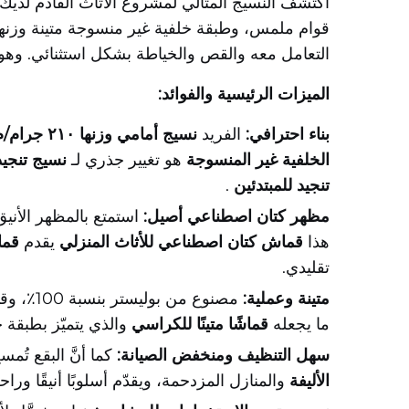
التعامل معه والقص والخياطة بشكل استثنائي. وهو 
الميزات الرئيسية والفوائد:
بناء احترافي:
الفريد
نسيج أمامي وزنها ٢١٠ جرام/م²
الخلفية غير المنسوجة
هو تغيير جذري لـ
نسيج تنجيد
تنجيد للمبتدئين
.
مظهر كتان اصطناعي أصيل:
هذا
قماش كتان اصطناعي للأثاث المنزلي
يقدم
قما
تقليدي.
متينة وعملية:
مصنوع م
ما يجعله
قماشًا متينًا للكراسي
والذي يتميّز بطبقة 
سهل التنظيف ومنخفض الصيانة:
كما أنَّ البقع تُ
الأليفة
والمنازل المزدحمة، ويقدّم أسلوبًا أنيقًا وراحة