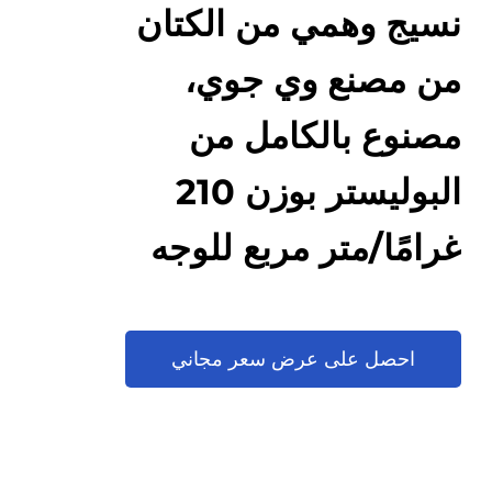
نسيج وهمي من الكتان
من مصنع وي جوي،
مصنوع بالكامل من
البوليستر بوزن 210
غرامًا/متر مربع للوجه
وذو ظهر غير منسوج
بوزن 80 غرامًا/متر مربع
احصل على عرض سعر مجاني