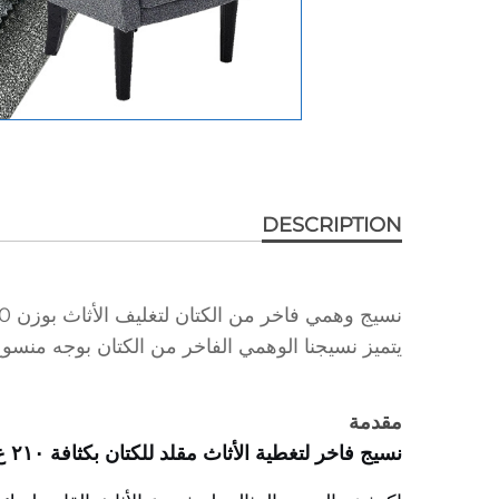
DESCRIPTION
يتميز نسيجنا الوهمي الفاخر من الكتان بوجه منسوج بوزن 210 غرامًا/متر مربع لإطلالة طبيعية ذات قوام 
مقدمة
نسيج فاخر لتغطية الأثاث مقلد للكتان بكثافة ٢١٠ غ/م² مع خلفية غير منسوجة — متين وسهل الاستخدام