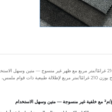
نسيج وهمي فاخر من الكتان لتغليف الأثاث بوزن 210 غرامًا/متر مربع مع ظهر غير منسوج
ملمس، وظهرٍ ...