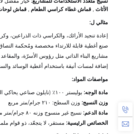
نسيج متعدد الاستخدامات للمشاريع:
خيار مفضَّل ل
الأثاث
,
قماش غطاء كراسي الطعام
,
قماش لوحات
مثالي ل:
إعادة تنجيد الأرائك، والكراسي ذات الذراعين، وك
صنع أغطية قابلة للارتداء مخصصة ومُحكمة التصاق با
مشاريع البناء الذاتي مثل رؤوس الأسرّة، والمقاعد
إضافة لمسات أنيقة باستخدام أغطية الوسائد والستا
مواصفات المواد:
مادة الوجه:
بوليستر ١٠٠٪ (نايلون صناعي يحاكي الكتان)
وزن النسيج:
وزن السطح: ٢١٠ جرام/متر مربع
مادة الدعم:
نسيج غير منسوج وزنه ٨٠ جرام/متر مربع
الخصائص الرئيسية:
مستقر، لا يتجعّد، ذو قوام مل