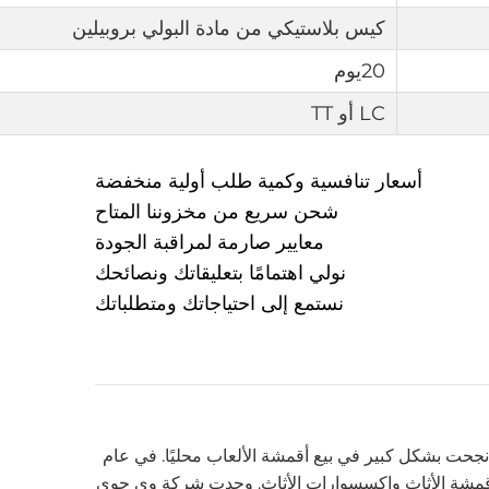
كيس بلاستيكي من مادة البولي بروبيلين
20يوم
LC أو TT
أسعار تنافسية وكمية طلب أولية منخفضة
شحن سريع من مخزوننا المتاح
معايير صارمة لمراقبة الجودة
نولي اهتمامًا بتعليقاتك ونصائحك
نستمع إلى احتياجاتك ومتطلباتك
ا نجحت بشكل كبير في بيع أقمشة الألعاب محليًا. في عام
 لأقمشة الأثاث وإكسسوارات الأثاث. وجدت شركة وي جوي