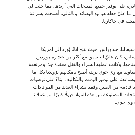
درة على توفير جميع المنتجات التي أريدها، مما جلب لي
 ما عليّ فعله هو بيع البضائع. وبالتالي، أصبحت بسرعة
قمشة في جاكارتا.
غالبا، هندوراس، حيث ننتج أثاثًا يُورد إلى أمريكا
السابق، كان عليّ التنسيق مع أكثر من عشرة موردين
تاجها، وكانت عملية الشراء والنقل معقدة جدًا ومرتفعة
ام 2022، ومع بدء تعاوننا مع وي جوي تريد، أصبح بإمكانهم تزويدنا بكل ما
عدنا على توفير الوقت والتكاليف. بناءً على توصيات
قادمة من الصين وقمنا بشراء العديد من المواد ذات
تجات المصنوعة من هذه المواد قبولًا كبيرًا من عملائنا
اء وي جوي.