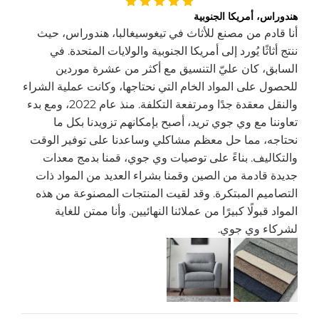
هندوراس، أمريكا الجنوبية
أنا قادم من مصنع للأثاث في تيغوسيغالبا، هندوراس، حيث
ننتج أثاثًا يُورد إلى أمريكا الجنوبية والولايات المتحدة. في
السابق، كان عليّ التنسيق مع أكثر من عشرة موردين
للحصول على المواد الخام التي نحتاجها، وكانت عملية الشراء
والنقل معقدة جدًا ومرتفعة التكلفة. منذ عام 2022، ومع بدء
تعاوننا مع وي جوي تريد، أصبح بإمكانهم تزويدنا بكل ما
نحتاجه، مما حل معظم مشاكلي وساعدنا على توفير الوقت
والتكاليف. بناءً على توصيات وي جوي، قمنا بدمج معدات
جديدة قادمة من الصين وقمنا بشراء العديد من المواد ذات
التصاميم المبتكرة. وقد لقيت المنتجات المصنوعة من هذه
المواد قبولًا كبيرًا من عملائنا النهائيين. وأنا ممتن للغاية
لشركاء وي جوي.