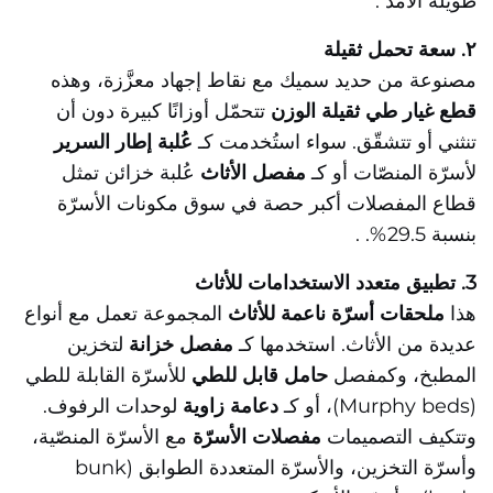
طويلة الأمد
.
٢. سعة تحمل ثقيلة
مصنوعة من حديد سميك مع نقاط إجهاد معزَّزة، وهذه
قطع غيار طي ثقيلة الوزن
تتحمّل أوزانًا كبيرة دون أن
تنثني أو تتشقّق. سواء استُخدمت كـ
عُلبة إطار السرير
لأسرّة المنصّات أو كـ
مفصل الأثاث
عُلبة خزائن
تمثل
قطاع المفصلات أكبر حصة في سوق مكونات الأسرّة
بنسبة 29.5%.
.
3. تطبيق متعدد الاستخدامات للأثاث
هذا
ملحقات أسرّة ناعمة للأثاث
المجموعة تعمل مع أنواع
عديدة من الأثاث. استخدمها كـ
مفصل خزانة
لتخزين
المطبخ، وكمفصل
حامل قابل للطي
للأسرّة القابلة للطي
(Murphy beds)، أو كـ
دعامة زاوية
لوحدات الرفوف.
وتتكيف التصميمات
مفصلات الأسرّة
مع الأسرّة المنصّية،
وأسرّة التخزين، والأسرّة المتعددة الطوابق (bunk