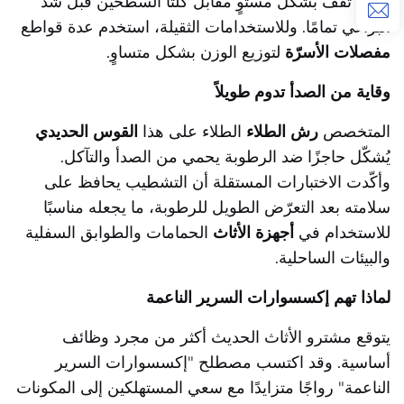
زاوية
تقف بشكل مستوٍ مقابل كلتا السطحين قبل شد
البراغي تمامًا. وللاستخدامات الثقيلة، استخدم عدة قواطع
مفصلات الأسرّة
لتوزيع الوزن بشكل متساوٍ.
وقاية من الصدأ تدوم طويلاً
المتخصص
رش الطلاء
الطلاء على هذا
القوس الحديدي
يُشكّل حاجزًا ضد الرطوبة يحمي من الصدأ والتآكل.
وأكّدت الاختبارات المستقلة أن التشطيب يحافظ على
سلامته بعد التعرّض الطويل للرطوبة، ما يجعله مناسبًا
للاستخدام في
أجهزة الأثاث
الحمامات والطوابق السفلية
والبيئات الساحلية.
لماذا تهم إكسسوارات السرير الناعمة
يتوقع مشترو الأثاث الحديث أكثر من مجرد وظائف
أساسية. وقد اكتسب مصطلح "إكسسوارات السرير
الناعمة" رواجًا متزايدًا مع سعي المستهلكين إلى المكونات