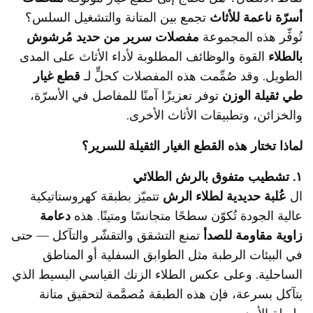
أسرّة ناعمة للأثاث
تجمع بين المتانة والتشغيل السلس؟
تُوفِّر هذه المجموعة
مفصلات سرير من حديد مُرشوش
بالطلاء
القوة والوظائف المطلوبة لأداء الأثاث على المدى
الطويل. وقد صُمِّمت هذه المفصلات كحلٍّ لـ
قطع غيار
طي ثقيلة الوزن
توفر تعزيزًا آمنًا للمفاصل في الأسرّة،
والخزائن، وتطبيقات الأثاث الأخرى.
لماذا تختار هذه القطع الغيار الثقيلة للسرير؟
١. تشطيب متفوق بالرش الطلائي
ال
عُلبة حديدية لطلاء الرش
تتميّز بطبقة كهروستاتيكية
عالية الجودة تُكوّن سطحًا متجانسًا ومتينًا. هذه
دعامة
زاوية مقاومة للصدأ
تمنع التشقق والتقشّر والتآكل — حتى
في البيئات الرطبة مثل الطوابق السفلية أو المناطق
الساحلية. وعلى عكس الطلاء الزنك القياسي البسيط الذي
يتآكل بسرعة، فإن هذه الطبقة مُصمَّمة لتحقيق متانة