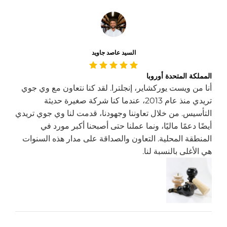
السيد عاصد جاويد
المملكة المتحدة أوروبا
أنا من ويست يوركشاير، إنجلترا. لقد كنا نتعاون مع وي جوي
تريدي منذ عام 2013، عندما كنا شركة صغيرة حديثة
التأسيس. من خلال تعاوننا وجهودنا، قدمت لنا وي جوي تريدي
أيضًا دعمًا ماليًا، ونما عملنا حتى أصبحنا أكبر مورد في
المنطقة المحلية. التعاون والصداقة على مدار هذه السنوات
هي الأغلى بالنسبة لنا.