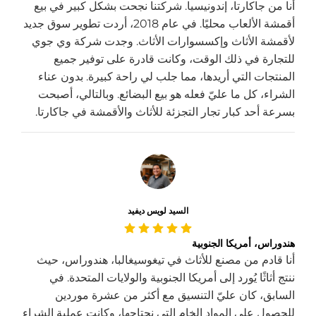
أنا من جاكارتا، إندونيسيا. شركتنا نجحت بشكل كبير في بيع
أقمشة الألعاب محليًا. في عام 2018، أردت تطوير سوق جديد
لأقمشة الأثاث وإكسسوارات الأثاث. وجدت شركة وي جوي
للتجارة في ذلك الوقت، وكانت قادرة على توفير جميع
المنتجات التي أريدها، مما جلب لي راحة كبيرة. بدون عناء
الشراء، كل ما عليّ فعله هو بيع البضائع. وبالتالي، أصبحت
بسرعة أحد كبار تجار التجزئة للأثاث والأقمشة في جاكارتا.
السيد لويس ديفيد
هندوراس، أمريكا الجنوبية
أنا قادم من مصنع للأثاث في تيغوسيغالبا، هندوراس، حيث
ننتج أثاثًا يُورد إلى أمريكا الجنوبية والولايات المتحدة. في
السابق، كان عليّ التنسيق مع أكثر من عشرة موردين
للحصول على المواد الخام التي نحتاجها، وكانت عملية الشراء