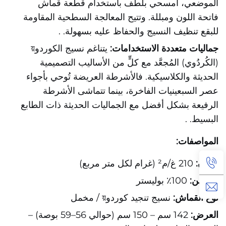
الموضعي، امسحي بلطف باستخدام قطعة قماش
فاتحة اللون ومبللة. وتتيح المعالجة السطحية المقاومة
للبقع تنظيف النسيج والحفاظ عليه بسهولة.
.
جماليات متعددة الاستخدامات:
يتناغم نسيج الكوردوয়
(الكُردُوي) المُجعَّد مع كلٍّ من الأساليب التصميمية
الحديثة والكلاسيكية. فالأشرطة العريضة تُوحي بأجواء
عصر السبعينيات الفاخرة، بينما تتماشى الأشرطة
الرفيعة بشكل أفضل مع الجماليات الحديثة ذات الطابع
البسيط.
.
المواصفات:
الوزن:
210 غ/م² (غرام لكل متر مربع)
التكوين:
100٪ بوليستر
نوع القماش:
نسيج تنجيد كوردوয় / مخمل
العرض:
142 سم – 150 سم (حوالي 56–59 بوصة) –