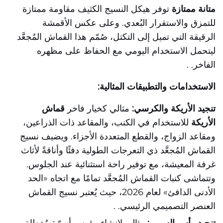
متانة ممتازة
توفر هيكل النسيج الكثيف مقاومة ممتازة
للتمزق والاستقرار البُعدي. وعلى عكس الأقمشة
الرقيقة التي تميل إلى التكتل، صُمّم هذا القماش المُجعَّد
ليتحمل الاستخدام اليومي مع الحفاظ على مظهره
الفاخر.
.
الاستخدامات والتطبيقات المثالية:
تنجيد الأريكة والكرسي:
مثالي كخيار فاخر
قماش
الأريكة
للاستخدام في الكنب، والمقاعد ذات الذراعين،
ومقاعد الزواج، والقطع المتعددة الأجزاء. ويضيف نسيج
القماش المُجعَّد ذي التعرجات الطولية دفئًا وأناقةً لأثاث
غرفة المعيشة، مع توفير راحة استثنائية عند الجلوس.
وتتماشى كنبات القماش المُجعَّد تمامًا مع اتجاه «الحد
الأدنى الدافئ» لعام 2026، حيث يُعتبر نسيج القماش
العنصر التصميمي الرئيسي.
.