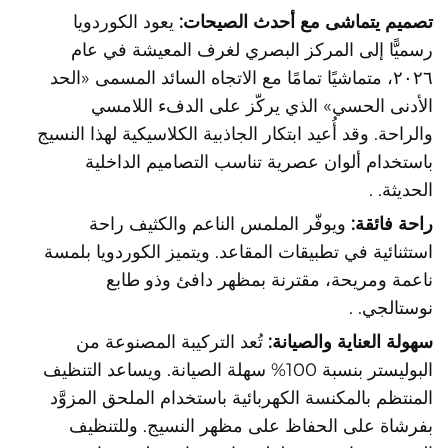
تصميم يتماشى مع أحدث الصيحات:
يعود الكوردويا
رسميًّا إلى المركز البصري لغرف المعيشة في عام
٢٠٢٦، متماشيًا تمامًا مع الاتجاه السائد المسمى «الحد
الأدنى الحسي» الذي يركّز على الدفء اللامسي
والراحة.
وقد أُعيد ابتكار الجاذبية الكلاسيكية لهذا النسيج
باستخدام ألوان عصرية تناسب التصاميم الداخلية
الحديثة.
.
راحة فائقة:
ويوفّر الملمس الناعم والكثيف راحة
استثنائية في تطبيقات المقاعد. ويتميز الكوردويا بلمسة
ناعمة ومريحة، مقترنة بمظهر دافئ وذو طابع
نوستالجي.
.
سهولة العناية والصيانة:
تُعد التركيبة المصنوعة من
البوليستر بنسبة 100% سهلة الصيانة. ويساعد التنظيف
المنتظم بالمكنسة الكهربائية باستخدام الملحق المزوَّد
بفرشاة على الحفاظ على مظهر النسيج. وللتنظيف