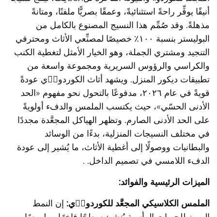
أنيقًا يوفِّر راحةً استثنائيةً، وعمقًا بصريًّا ملفتًا، ومتانةً
مذهلةً. وقد صُمِّم هذا النسيج المصنوع بالكامل من
البوليستر بنسبة ١٠٠٪ خصيصًا لمصنِّعي الأثاث ومحترفي
التنجيد ومشتري الجملة، وهو الخيار الأمثل لتغطية الكنب
والكراسي والرؤوس السريرية ومجموعة واسعة من
تطبيقات ديكور المنزل. ويشهد أثاث الكوردوযِي عودةً
قويةً في عام ٢٠٢٦، مدفوعًا بالتحول نحو مفهوم «الحد
الأدنى الحسّي»، حيث يكتسب الملمس والدفء أولويةً
على الحد الأدنى الصارم.
وتظهر الهياكل المجعَّدة مجددًا
في مختلف النسيجات المنزلية، بدءًا من الوسائد
والبطانيات ووصولًا إلى أغطية الأثاث، ما يُشير إلى عودة
الدفء اللامسي في تصميم الداخل.
.
الميزات الرئيسية والفوائد:
الملمس الكلاسيكي المجعَّد للكوردوযِي:
إن النمط