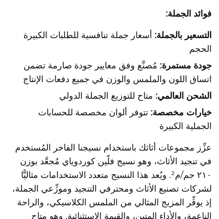
فوائد الجملة:
التسعير بالجملة:
أسعار جملة تنافسية للطلبات الكبيرة
الحجم
جودة مستمرة:
مُصنَّع وفق معايير جودة صارمة تضمن
اتساق اللون والملمس والوزن في جميع دفعات الإنتاج
الشحن العالمي:
متاح للتوزيع الجملة الدولي
خيارات مخصصة:
تتوفر ألوان مخصصة للحسابات
الجملية الكبيرة
عزِّز مجموعات أثاثك باستخدام نسيجنا الفاخر المُستخدم
في تنجيد الأثاث، وهو نسيج فلّين كوردوياي مُجعَّد بوزن
٢١٠ جم/م². ويُعد هذا النسيج متعدد الاستخدامات مثاليًّا
لشركات تصنيع الأثاث ومحترفي التنجيد وموزِّعي الجملة،
إذ يوفِّر المزيج المثالي من الملمس الكلاسيكي، والراحة
الناعمة، والأداء المتين، والقيمة الاستثنائية. وهو متاح