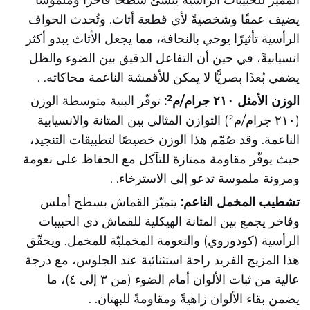
المميز للحبيبات الرأسية يُنشئ سطحًا فاخرًا وملموسًا
يضيف عمقًا وشخصيةً لأي قطعة أثاث. وتُحدث الحواف
الرأسية تأثيرًا يوحي بالنحافة، مما يجعل الأثاث يبدو أكثر
انسيابيةً، في حين أن التفاعل الدقيق بين الضوء والظل
يضفي بُعدًا بصريًّا لا يمكن للأقمشة الناعمة محاكاته.
.
الوزن الأمثل ٢١٠ جرام/م²:
توفّر البنية متوسطة الوزن
(٢١٠ جرام/م²) التوازن المثالي بين المتانة والانسيابية
الناعمة. وقد صُمّم هذا الوزن خصيصًا لتطبيقات التنجيد،
حيث يوفّر مقاومة ممتازة للتآكل مع الحفاظ على نعومة
ومرونة ملموسة تدعو إلى الاسترخاء.
.
تشطيب المخمل الناعم:
يتميّز القماش بسطح أملس
وفاخر يجمع بين المتانة الهيكلية للقماش ذي الحبيبات
الرأسية (كودوروي) والنعومة المخمليّة للمخمل. ويحقّق
هذا المزيج الفريد راحة استثنائية عند الجلوس، مع درجة
عالية من ثبات الألوان أمام الضوء (من ٣ إلى ٤)، ما
يضمن بقاء الألوان زاهيةً ومقاومةً للبهتان.
.