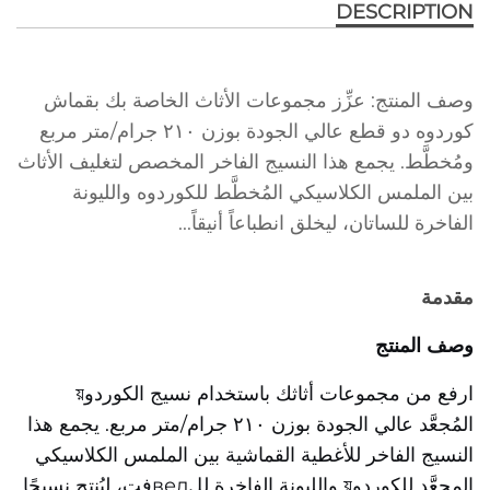
DESCRIPTION
وصف المنتج: عزِّز مجموعات الأثاث الخاصة بك بقماش
كوردوه دو قطع عالي الجودة بوزن ٢١٠ جرام/متر مربع
ومُخطَّط. يجمع هذا النسيج الفاخر المخصص لتغليف الأثاث
بين الملمس الكلاسيكي المُخطَّط للكوردوه والليونة
الفاخرة للساتان، ليخلق انطباعاً أنيقاً...
مقدمة
وصف المنتج
ارفع من مجموعات أثاثك باستخدام نسيج الكوردوয়
المُجعَّد عالي الجودة بوزن ٢١٠ جرام/متر مربع. يجمع هذا
النسيج الفاخر للأغطية القماشية بين الملمس الكلاسيكي
المجعَّد للكوردوয় والليونة الفاخرة للвелفِت، ليُنتج نسيجًا