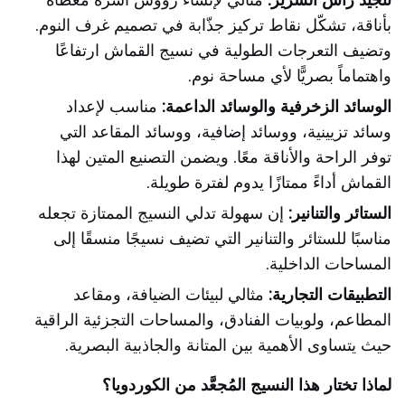
تنجيد رأس السرير:
مثالي لإنشاء رؤوس أسرّة مُغطاة
بأناقة، تشكّل نقاط تركيز جذّابة في تصميم غرف النوم.
وتضيف التعرجات الطولية في نسيج القماش ارتفاعًا
واهتماماً بصريًّا لأي مساحة نوم.
الوسائد الزخرفية والوسائد الداعمة:
مناسب لإعداد
وسائد تزيينية، ووسائد إضافية، ووسائد المقاعد التي
توفر الراحة والأناقة معًا. ويضمن التصنيع المتين لهذا
القماش أداءً ممتازًا يدوم لفترة طويلة.
الستائر والتنانير:
إن سهولة تدلي النسيج الممتازة تجعله
مناسبًا للستائر والتنانير التي تضيف نسيجًا منسقًا إلى
المساحات الداخلية.
التطبيقات التجارية:
مثالي لبيئات الضيافة، ومقاعد
المطاعم، ولوبيات الفنادق، والمساحات التجزئية الراقية
حيث يتساوى الأهمية بين المتانة والجاذبية البصرية.
لماذا تختار هذا النسيج المُجعَّد من الكوردويا؟