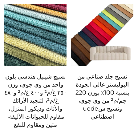
نسيج جلد صناعي من
نسيج شينيل هندسي بلون
البوليستر عالي الجودة
واحد من وي جوي، وزن
بنسبة 100٪ بوزن 220
٣٥٠ غ/م² و٤٠٠ غ/م² و٤٨٠
جم/م² من وي جوي،
غ/م²، لتنجيد الأرائك
ونسيج سuede
والأثاث وديكور المنزل،
اصطناعي
مقاوم للحيوانات الأليفة،
متين ومقاوم للبقع