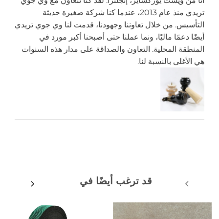
أنا من ويست يوركشاير، إنجلترا. لقد كنا نتعاون مع وي جوي
تريدي منذ عام 2013، عندما كنا شركة صغيرة حديثة
التأسيس. من خلال تعاوننا وجهودنا، قدمت لنا وي جوي تريدي
أيضًا دعمًا ماليًا، ونما عملنا حتى أصبحنا أكبر مورد في
المنطقة المحلية. التعاون والصداقة على مدار هذه السنوات
هي الأغلى بالنسبة لنا.
قد ترغب أيضًا في