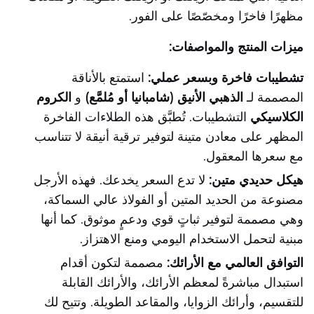
مظهرًا فاخرًا ومخصّصًا على الفور.
ميزات المنتج والمواصفات:
تشطيبات فاخرة وبسعر عملي:
استمتع بالأناقة
المصممة لـ
الذهبي الأنيق (شامبانيا أو مُلمَّع)
و
الكروم
الكلاسيكي
التشطيبات. تُطبَّق هذه الطلاءات الفاخرة
المظهر على معادن متينة لتوفير ترقية أنيقة لا تتناسب
مع سعرها المعقول.
هيكل حديدي متين:
لا تدع السعر يخدعك. فهذه الأرجل
مصنوعة من الحديد المتين أو الفولاذ عالي السماكة،
وهي مصممة لتوفير ثباتٍ قوي ودعمٍ موثوق. كما أنها
مبنية لتحمل الاستخدام اليومي ومنع الاهتزاز.
التوافق العالمي مع الأرائك:
مصممة لتكون أقدام
استبدال مباشرةً لمعظم الأرائك، والأرائك القابلة
للتقسيم، وأرائك الزوايا، والمقاعد الطويلة. وتتيح لك