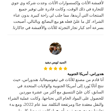
لأقمشة الأثاث وإكسسوارات الأثاث. وجدت شركة وي جوي
للتجارة في ذلك الوقت، وكانت قادرة على توفير جميع
المنتجات التي أريدها، مما جلب لي راحة كبيرة. بدون عناء
الشراء، كل ما عليّ فعله هو بيع البضائع. وبالتالي، أصبحت
بسرعة أحد كبار تجار التجزئة للأثاث والأقمشة في جاكارتا.
السيد لويس ديفيد
هندوراس، أمريكا الجنوبية
أنا قادم من مصنع للأثاث في تيغوسيغالبا، هندوراس، حيث
ننتج أثاثًا يُورد إلى أمريكا الجنوبية والولايات المتحدة. في
السابق، كان عليّ التنسيق مع أكثر من عشرة موردين
للحصول على المواد الخام التي نحتاجها، وكانت عملية الشراء
والنقل معقدة جدًا ومرتفعة التكلفة. منذ عام 2022، ومع بدء
تعاوننا مع وي جوي تريد، أصبح بإمكانهم تزويدنا بكل ما