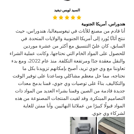
السيد لويس ديفيد
هندوراس، أمريكا الجنوبية
أنا قادم من مصنع للأثاث في تيغوسيغالبا، هندوراس، حيث
ننتج أثاثًا يُورد إلى أمريكا الجنوبية والولايات المتحدة. في
السابق، كان عليّ التنسيق مع أكثر من عشرة موردين
للحصول على المواد الخام التي نحتاجها، وكانت عملية الشراء
والنقل معقدة جدًا ومرتفعة التكلفة. منذ عام 2022، ومع بدء
تعاوننا مع وي جوي تريد، أصبح بإمكانهم تزويدنا بكل ما
نحتاجه، مما حل معظم مشاكلي وساعدنا على توفير الوقت
والتكاليف. بناءً على توصيات وي جوي، قمنا بدمج معدات
جديدة قادمة من الصين وقمنا بشراء العديد من المواد ذات
التصاميم المبتكرة. وقد لقيت المنتجات المصنوعة من هذه
المواد قبولًا كبيرًا من عملائنا النهائيين. وأنا ممتن للغاية
لشركاء وي جوي.