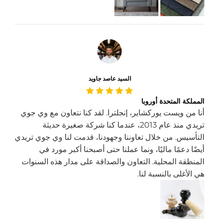
السيد عاصد جاويد
المملكة المتحدة أوروبا
أنا من ويست يوركشاير، إنجلترا. لقد كنا نتعاون مع وي جوي
تريدي منذ عام 2013، عندما كنا شركة صغيرة حديثة
التأسيس. من خلال تعاوننا وجهودنا، قدمت لنا وي جوي تريدي
أيضًا دعمًا ماليًا، ونما عملنا حتى أصبحنا أكبر مورد في
المنطقة المحلية. التعاون والصداقة على مدار هذه السنوات
هي الأغلى بالنسبة لنا.