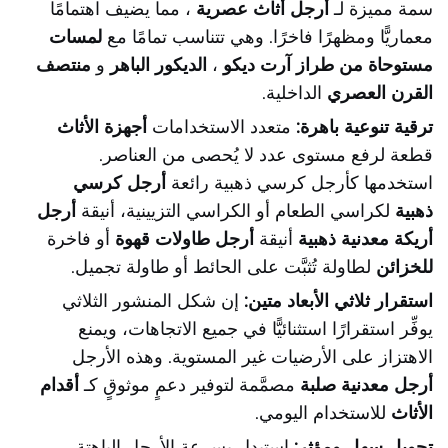
سمة مميزة لـ
أرجل أثاث عصرية
، مما يضيف اهتمامًا
معماريًّا ومظهرًا فاخرًا. وهي تتناسب تمامًا مع
لمسات
مستوحاة من طراز آرت ديكو
،
الديكور الباهر
و
منتصف
القرن العصري
الداخلية.
ترقية تنوعية باهرة:
متعدد الاستخدامات
أجهزة الأثاث
قطعة لرفع مستوى عدد لا يُحصى من العناصر.
استخدمها كأرجل كرسي ذهبية رائعة
أرجل كرسي
ذهبية
لكراسي الطعام أو الكراسي التزيينية، أنيقة
أرجل
أريكة معدنية ذهبية
أنيقة
أرجل طاولات قهوة
أو فاخرة
للخزائن
لطاولة تُثبَّت على الحائط أو طاولة تجميل.
استقرار ثلاثي الأبعاد متين:
إن شكل المنشور الثلاثي
يوفِّر استقرارًا استثنائيًّا في جميع الاتجاهات، ويمنع
الاهتزاز على الأرضيات غير المستوية. وهذه الأرجل
أرجل معدنية صلبة
مصمَّمة لتوفير دعمٍ موثوقٍ كـ
أقدام
الأثاث
للاستخدام اليومي.
تحويل سهل ومؤثر:
استبدل بسرعة الأرجل الباهتة