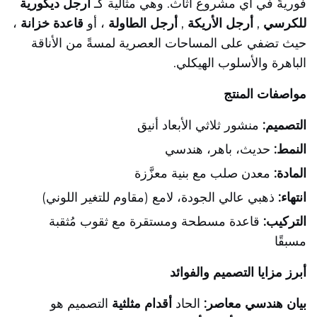
فوريةً في أي مشروع أثاث. وهي مثالية كـ
أرجل ديكورية
للكرسي
,
أرجل الأريكة
,
أرجل الطاولة
، أو
قاعدة خزانة
،
حيث تضفي على المساحات العصرية لمسةً من الأناقة
الباهرة والأسلوب الهيكلي.
مواصفات المنتج
التصميم:
منشور ثلاثي الأبعاد أنيق
النمط:
حديث، باهر، هندسي
المادة:
معدن صلب مع بنية معزَّزة
انتهاء:
ذهبي عالي الجودة، لامع (مقاوم للتغير اللوني)
التركيب:
قاعدة مسطحة ومستقرة مع ثقوب مُثقبة
مسبقًا
أبرز مزايا التصميم والفوائد
بيان هندسي معاصر:
الحاد
أقدام مثلثية
التصميم هو