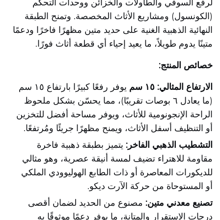
لرفع السوفي والطاولات والخزائن ووحدات التحكم
(الكونسول) ومشاريع الأثاث المخصصة. وتمنح الطبقة
النهائية الذهبية الغنية على حديد متين مظهرًا فاخرًا ودعمًا
متينًا يدوم طويلاً، ما يعيد إحياء أي قطعة أثاث فورًا.
خصائص المنتج:
الارتفاع المثالي: ١٥ سم
يوفر رفعًا كبيرًا بارتفاع ١٥ سم
(ما يعادل ٦ بوصات تقريبًا)، مما يحسّن بشكل ملحوظ
الراحة الإنجونومية للأثاث، ويوفر مساحة أفضل للتخزين
أو التنظيف أسفل الأثاث، ويمنح مظهرًا جريئًا ومُرتفعًا.
التشطيب الذهبي الفاخر:
يتميز بطبقة ذهبية فاخرة
مقاومة للاهتراء تضيف لمسة أنيقة عصرية، وهو مثالي
للديكورات المعاصرة أو ذات الطابع الهوليوودي الملكي
أو المستوحاة من حركة الآرت ديكو.
تصنيع معدني متين:
مصنوع من الحديد لضمان أقصى
درجات الاستقرار والمتانة، ما يوفر دعمًا موثوقًا به