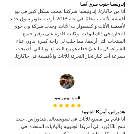
إندونيسيا جنوب شرق آسيا
أنا من جاكارتا، إندونيسيا. شركتنا نجحت بشكل كبير في بيع
أقمشة الألعاب محليًا. في عام 2018، أردت تطوير سوق جديد
لأقمشة الأثاث وإكسسوارات الأثاث. وجدت شركة وي جوي
للتجارة في ذلك الوقت، وكانت قادرة على توفير جميع
المنتجات التي أريدها، مما جلب لي راحة كبيرة. بدون عناء
الشراء، كل ما عليّ فعله هو بيع البضائع. وبالتالي، أصبحت
بسرعة أحد كبار تجار التجزئة للأثاث والأقمشة في جاكارتا.
السيد لويس ديفيد
هندوراس، أمريكا الجنوبية
أنا قادم من مصنع للأثاث في تيغوسيغالبا، هندوراس، حيث
ننتج أثاثًا يُورد إلى أمريكا الجنوبية والولايات المتحدة. في
السابق، كان عليّ التنسيق مع أكثر من عشرة موردين