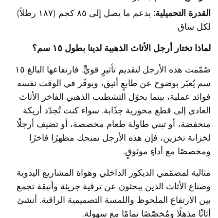
القدرة التحميلية:
يدعم ما يصل إلى ٨٥ كجم (١٨٧ رطلاً)
لكل ساق
لماذا تختار أرجل الأثاث الذهبية لدينا بطول ١٥ سم؟
صُمّمت هذه الأرجل لتقديم تأثيرٍ قويٍّ. فارتفاعها البالغ ١٥
سم يُعبّر بوضوح عن طابعٍ أنيق، ويوفّر في الوقت نفسه
فوائد عملية، بينما يحوّل التشطيب الذهبي الفاخر الأثاث
العادي إلى قطع محورية جذّابة. سواء كنت تُجدّد أريكة
منخفضة، أو تبني طاولة طعام مخصصة، أو تضيف أرجلًا
لخزانة تخزين، فإن هذه الأرجل تمنحك مظهرًا فاخرًا
ومخصصًا مع أداءٍ موثوقٍ.
مثالية لمصمّمي الديكور الداخلي وهواة المشاريع اليدوية
وصناع الأثاث الذين يبحثون عن ترقية جريئة وأنيقة تجمع
بين الارتفاع الملحوظ واللمسة التصميمية الراقية. أنشئ
أثاثًا مذهلًا ومُخصّصًا تمامًا مع
سهولة.