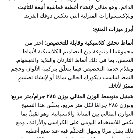
الدائم، وهو مثالي لإنشاء أغطية قماشية أنيقة للتأثيث
وللإكسسوارات المنزلية التي تعكس ذوقك الفريد.
أبرز ميزات المنتج:
أنماط تحقق كلاسيكية وقابلة للتخصيص:
اختر من
مجموعتنا المتنوعة من التصاميم الكلاسيكية لأنماط
التحقق، بما في ذلك أنماط التارتان والبلايد والغينغهام.
ونقدّم خدمة التخصيص فيما يتعلّق بتركيبة الألوان وحجم
النمط لتناسب ديكورك الحالي تمامًا أو لإنشاء تصميمٍ
مميّز لأثاثك.
شينيل متوسط الوزن المثالي بوزن ٢٨٥ جرام/متر مربع:
وبوزن ٢٨٥ جرامًا لكل متر مربع، يحقّق هذا النسيج
التوازن المثالي بين المتانة والانسيابية. وهو ثقيلٌ بما
يكفي للاستخدام اليومي على الكراسي والأرائك، ومع
ذلك يظل مرنًا وسهل التحكّم فيه عند صنع أغطية