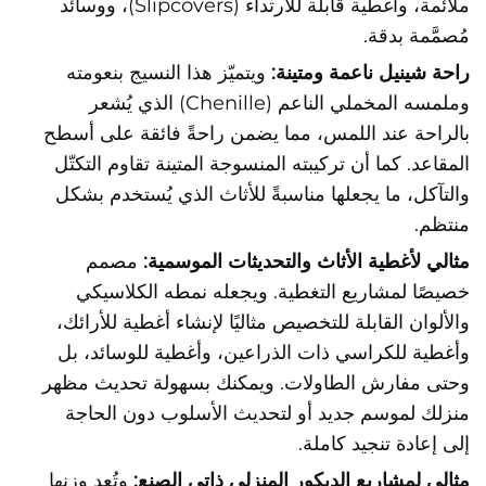
ملائمة، وأغطية قابلة للارتداء (Slipcovers)، ووسائد
مُصمَّمة بدقة.
راحة شينيل ناعمة ومتينة:
ويتميّز هذا النسيج بنعومته
وملمسه المخملي الناعم (Chenille) الذي يُشعر
بالراحة عند اللمس، مما يضمن راحةً فائقة على أسطح
المقاعد. كما أن تركيبته المنسوجة المتينة تقاوم التكتّل
والتآكل، ما يجعلها مناسبةً للأثاث الذي يُستخدم بشكل
منتظم.
مثالي لأغطية الأثاث والتحديثات الموسمية:
مصمم
خصيصًا لمشاريع التغطية. ويجعله نمطه الكلاسيكي
والألوان القابلة للتخصيص مثاليًا لإنشاء أغطية للأرائك،
وأغطية للكراسي ذات الذراعين، وأغطية للوسائد، بل
وحتى مفارش الطاولات. ويمكنك بسهولة تحديث مظهر
منزلك لموسم جديد أو لتحديث الأسلوب دون الحاجة
إلى إعادة تنجيد كاملة.
مثالي لمشاريع الديكور المنزلي ذاتي الصنع:
وتُعد وزنها