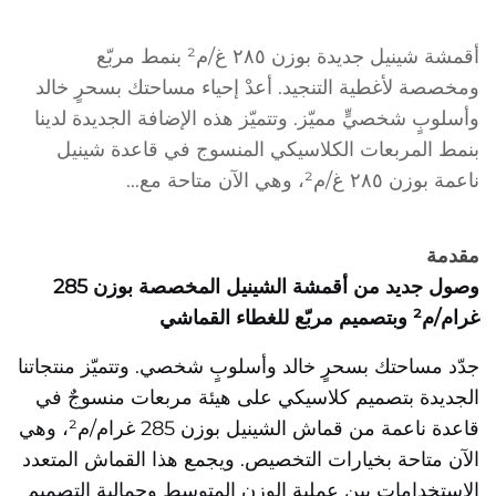
أقمشة شينيل جديدة بوزن ٢٨٥ غ/م² بنمط مربّع
ومخصصة لأغطية التنجيد. أعدْ إحياء مساحتك بسحرٍ خالد
وأسلوبٍ شخصيٍّ مميّز. وتتميّز هذه الإضافة الجديدة لدينا
بنمط المربعات الكلاسيكي المنسوج في قاعدة شينيل
ناعمة بوزن ٢٨٥ غ/م²، وهي الآن متاحة مع...
مقدمة
وصول جديد من أقمشة الشينيل المخصصة بوزن 285
غرام/م² وبتصميم مربّع للغطاء القماشي
جدّد مساحتك بسحرٍ خالد وأسلوبٍ شخصي. وتتميّز منتجاتنا
الجديدة بتصميم كلاسيكي على هيئة مربعات منسوجٌ في
قاعدة ناعمة من قماش الشينيل بوزن 285 غرام/م²، وهي
الآن متاحة بخيارات التخصيص. ويجمع هذا القماش المتعدد
الاستخدامات بين عملية الوزن المتوسط وجمالية التصميم