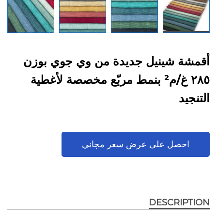
أقمشة شينيل جديدة من وي جوي بوزن
٢٨٥ غ/م² بنمط مربّع مخصصة لأغطية
التنجيد
احصل على عرض سعر مجاني
DESCRIPTION