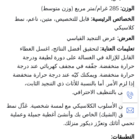
الوزن:
285 غرام/متر مربع (وزن متوسط)
الخصائص الرئيسية:
قابل للتخصيص، متين، ناعم، نمط
كلاسيكي
العرض:
عرض التنجيد القياسي
تعليمات العناية:
لتحقيق أفضل النتائج، اغسل الغطاء
القابل للإزالة في الغسالة على دورة لطيفة ودرجة
حرارة منخفضة. جفّفه في مجفف كهربائي عند درجة
حرارة منخفضة. ويمكنك كيّه عند درجة حرارة منخفضة
إذا لزم الأمر. أما بالنسبة للأثاث ذي التنجيد الثابت،
فيُوصى بالتنظيف الاحترافي.
احتضن الأسلوب الكلاسيكي مع لمسة شخصية. عَدِّل نمط
التحقق (الشيك) الخاص بك وأنشئ أغطية جميلة وعملية
تحمي أثاثك وتعزّز ديكور منزلك.
التطبيقات: