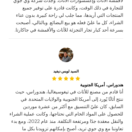
لأقمشة الأثاث وإكسسوارات الأثاث. وجدت شركة وي جوي
للتجارة في ذلك الوقت، وكانت قادرة على توفير جميع
المنتجات التي أريدها، مما جلب لي راحة كبيرة. بدون عناء
الشراء، كل ما عليّ فعله هو بيع البضائع. وبالتالي، أصبحت
بسرعة أحد كبار تجار التجزئة للأثاث والأقمشة في جاكارتا.
السيد لويس ديفيد
هندوراس، أمريكا الجنوبية
أنا قادم من مصنع للأثاث في تيغوسيغالبا، هندوراس، حيث
ننتج أثاثًا يُورد إلى أمريكا الجنوبية والولايات المتحدة. في
السابق، كان عليّ التنسيق مع أكثر من عشرة موردين
للحصول على المواد الخام التي نحتاجها، وكانت عملية الشراء
والنقل معقدة جدًا ومرتفعة التكلفة. منذ عام 2022، ومع بدء
تعاوننا مع وي جوي تريد، أصبح بإمكانهم تزويدنا بكل ما