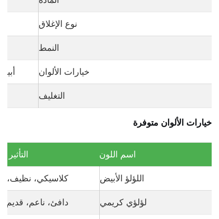
المادة
خر
نوع الإغلاق
النمط
خيارات الألوان
أبيض
التغليف
خيارات الألوان متوفرة
اسم اللون
التأثير ا
اللؤلؤ الأبيض
كلاسيكي، نظيف، 
لؤلؤي كريمي
دافئ، ناعم، قديم ا