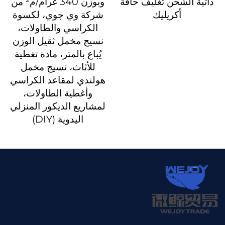
ذاتية الشحن تغليف حافة
وبوزن 340 غرام/م² من
أكريليك
شركة وي جوي، لكسوة
الكراسي والطاولات،
نسيج مخمل ثقيل الوزن
يُباع بالمتر، مادة تغطية
للأثاث، نسيج مخمل
هولندي لمقاعد الكراسي
وأغطية الطاولات،
لمشاريع الديكور المنزلي
اليدوية (DIY)