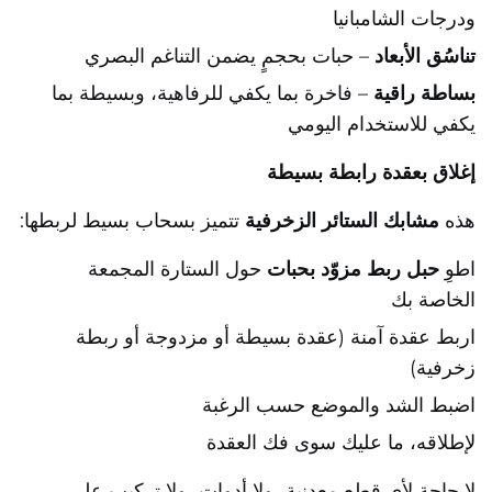
ودرجات الشامبانيا
تناسُق الأبعاد
– حبات بحجمٍ يضمن التناغم البصري
بساطة راقية
– فاخرة بما يكفي للرفاهية، وبسيطة بما
يكفي للاستخدام اليومي
إغلاق بعقدة رابطة بسيطة
هذه
مشابك الستائر الزخرفية
تتميز بسحاب بسيط لربطها:
اطوِ
حبل ربط مزوّد بحبات
حول الستارة المجمعة
الخاصة بك
اربط عقدة آمنة (عقدة بسيطة أو مزدوجة أو ربطة
زخرفية)
اضبط الشد والموضع حسب الرغبة
لإطلاقه، ما عليك سوى فك العقدة
لا حاجة لأي قطع معدنية، ولا أدوات، ولا تركيب على