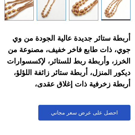
أربطة ستائر جديدة عالية الجودة من وي
جوي، ذات طابع فاخر خفيف، مصنوعة من
الخرز، وأربطة ربط للستائر، لإكسسوارات
ديكور المنزل، أربطة ستائر زائفة اللؤلؤ،
أربطة زخرفية ذات إغلاق عقدى،
إكسسوارات نوافذ لغرف النوم وغرف
المعيشة، بالجملة
احصل على عرض سعر مجاني