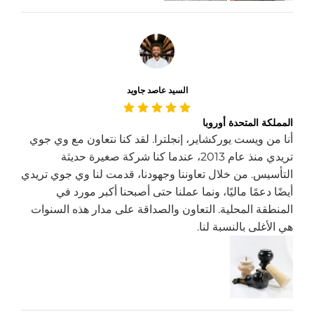
السيد عاصد جاويد
المملكة المتحدة أوروبا
أنا من ويست يوركشاير، إنجلترا. لقد كنا نتعاون مع وي جوي
تريدي منذ عام 2013، عندما كنا شركة صغيرة حديثة
التأسيس. من خلال تعاوننا وجهودنا، قدمت لنا وي جوي تريدي
أيضًا دعمًا ماليًا، ونما عملنا حتى أصبحنا أكبر مورد في
المنطقة المحلية. التعاون والصداقة على مدار هذه السنوات
هي الأغلى بالنسبة لنا.