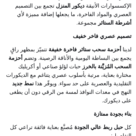
الإكسسوارات الأنيقة
ديكور المنزل
تجمع بين التصميم
العصري والمواد الفاخرة، ما يجعلها إضافة مميزة لأي
أشرطة الستائر
مجموعة.
تصميم عصري فاخر خفيف
لدينا
أحزمة سحب ستائر فاخرة خفيفة
تتميّز بمظهر راقٍ
يجمع بين البساطة اليومية والأناقة الرصينة. وتضم
أحزمة
السحب المُزيَّنة بالخرز
حبات لؤلؤ صناعي أو أكريليك
مختارة بعناية، مرتبة بأسلوب عصري يتناغم مع الديكورات
التقليدية والعصرية على حد سواء. ويوفّر هذا
نمط جديد
النهج في معدات النوافذ لمسة من الرقي دون أن يطغى
على ديكورك.
بناء بجودة ممتازة
كل
حبل ربط عالي الجودة
مُصنَّع بعناية فائقة تراعي كل
التفاصيل: