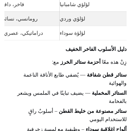
لؤلؤي شامبانيا
فاخر، دافئ،
لؤلؤي وردي
رومانسي، نسائي، 
لؤلؤة سوداء
دراماتيكي، عصري، 
دليل الأسلوب الفاخر الخفيف
زِنْ هذه معًا
أحزمة ستائر الخرز
مع:
ستائر قطن شفافة
— يُضفي طابع الأناقة الناعمة
والهوائية
الستائر المخملية
— يضيف تباينًا في الملمس ويشعر
بالفخامة
ستائر مصنوعة من خليط القطن
– أسلوبٌ راقٍ
للاستخدام اليومي
ألواح إغلاقية سوداء
– وظيفية مع لمسة زخرفية