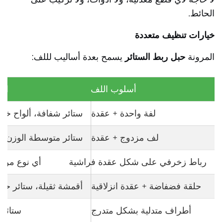
الحائط.
خيارات تنظيف متعددة
المرونة
حبل ربط الستائر
يسمح بعدة أساليب لللف:
أسلوب اللف
الأ
لفة واحدة + عقدة
ستائر شفافة، ألواح خفي
لف مزدوج + عقدة
ستائر متوسطة الوزن،
رباط زخرفي على شكل عقدة فراشية
أي نوع من ا
حلقة فضفاضة + عقدة انزلاقية
أقمشة ثقيلة، ستائر حاج
أطراف متدلية بشكل متدرج
ستائر 