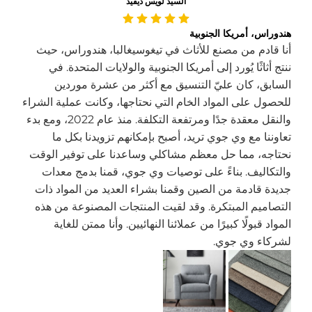
السيد لويس ديفيد
هندوراس، أمريكا الجنوبية
أنا قادم من مصنع للأثاث في تيغوسيغالبا، هندوراس، حيث
ننتج أثاثًا يُورد إلى أمريكا الجنوبية والولايات المتحدة. في
السابق، كان عليّ التنسيق مع أكثر من عشرة موردين
للحصول على المواد الخام التي نحتاجها، وكانت عملية الشراء
والنقل معقدة جدًا ومرتفعة التكلفة. منذ عام 2022، ومع بدء
تعاوننا مع وي جوي تريد، أصبح بإمكانهم تزويدنا بكل ما
نحتاجه، مما حل معظم مشاكلي وساعدنا على توفير الوقت
والتكاليف. بناءً على توصيات وي جوي، قمنا بدمج معدات
جديدة قادمة من الصين وقمنا بشراء العديد من المواد ذات
التصاميم المبتكرة. وقد لقيت المنتجات المصنوعة من هذه
المواد قبولًا كبيرًا من عملائنا النهائيين. وأنا ممتن للغاية
لشركاء وي جوي.