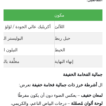
مكون
ال
اللآلئ
أكريليك عالي الجودة / لؤلؤ ص
حبل ربط
البوليستر المق
الخيط
النيلون الم
إنهاء النهاية
مغلَّفة بالحر
جمالية الفخامة الخفيفة
ال
أشرطة خرز ذات جمالية فخامة خفيفة
تعرض:
لمعان خفيف
– يعكس الضوء دون أن يكون مفرطًا
لوحة ألوان مُصقَلة
– درجات البياض الناعم، والكريمي،