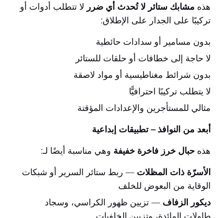
هذه
مشابك ستائر لا تُحدث أي ضرر
لا تتطلب أدوات أو
تركيبًا على الجدار على الإطلاق:
بدون مسامير أو سدادات حائطية
لا حاجة إلى خطافات أو حلقات للستائر
بدون شرائط مغناطيسية أو مواد لاصقة
لا يتطلب تركيبًا احترافيًّا
مثالي للمستأجرين والإعدادات المؤقتة
أبعد من النوافذ – تطبيقات إبداعية
هذه
حبال خرز فاخرة خفيفة
وهي مناسبة أيضًا لـ:
الأسرّة ذات المظلات
— ربط ستائر السرير أو شبكات
الوقاية من البعوض للخلف
ديكور الزفاف
— تزيين ظهور الكراسي، وسجاد
طاولات المائدة، وتزيين الخلفيات