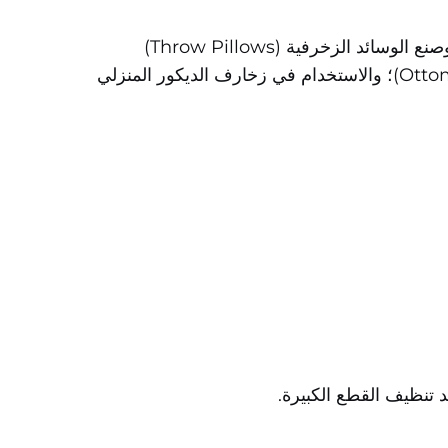
إعادة تغليف الكنب والمقاعد المقسمة (Sectionals) والكراسي ذات الذراعين؛ وتصنيع وسائد مقاعد الطاولات؛ وصنع الوسائد الزخرفية (Throw Pillows)
وبطانيات المقاعد الطويلة (Bench Pads)؛ وتغطية رؤوس الأسرّة (Headboards) والمقاعد المنخفضة (Ottomans)؛ والاستخدام في زخارف الديكور المنزلي
تنظيف القطع الكبيرة.