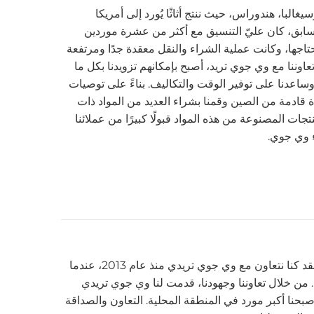
غالبا، هندوراس، حيث ننتج أثاثًا يُورد إلى أمريكا
السابق، كان عليّ التنسيق مع أكثر من عشرة موردين
تاجها، وكانت عملية الشراء والنقل معقدة جدًا ومرتفعة
ام 2022، ومع بدء تعاوننا مع وي جوي تريد، أصبح بإمكانهم تزويدنا بكل ما
عدنا على توفير الوقت والتكاليف. بناءً على توصيات
قادمة من الصين وقمنا بشراء العديد من المواد ذات
تجات المصنوعة من هذه المواد قبولًا كبيرًا من عملائنا
اء وي جوي.
أنا من ويست يوركشاير، إنجلترا. لقد كنا نتعاون مع وي جوي تريدي منذ عام 2013، عندما
من خلال تعاوننا وجهودنا، قدمت لنا وي جوي تريدي
ى أصبحنا أكبر مورد في المنطقة المحلية. التعاون والصداقة