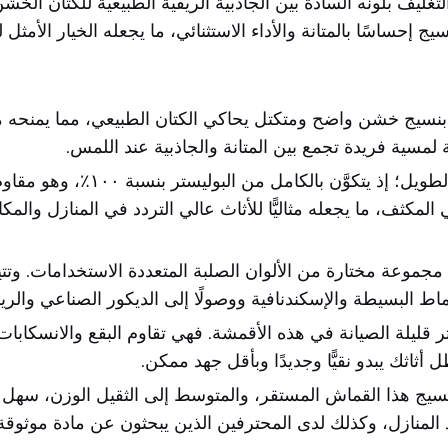
ج التغليف بلونه السادة بين الجاذبية الريفية الطبيعية للكتان ا
 بنسيج خشن واضح ومتكتل يحاكي الكتان الطبيعي، مما يمنحه ملمسً
لمسية فريدة تجمع بين المتانة والجاذبية عند اللمس.
مُصمَّم ليكون متينًا على المدى 
المكثف، ما يجعله مثاليًّا للأثاث عالي التردد في المنازل وال
جموعة مختارة من الألوان الصلبة المتعددة الاستخدامات. وتتيح 
اط البسيطة والإسكندنافية ووصولًا إلى الديكور الصناعي والري
ر قليلة الصيانة في هذه الأقمشة. فهي تقاوم البقع والانسكابا
ثك يبدو نقيًّا وجديدًا وبأقل جهد ممكن.
سيج هذا القماش المستقر، والمتوسط إلى الثقيل الوزن، سهل ال