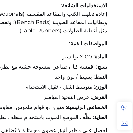
الاستخدامات الشائعة:
مثل أغطية الطاولات (Table Runners).
المواصفات الفنية:
المادة:
100٪ بوليستر
نسج:
أقمشة كتان صناعي منسوجة خشنة مع تطريز
النمط:
بسيط / لون واحد
الوزن:
متوسط الثقل - ثقيل الاستخدام
العرض:
عرض التنجيد القياسي
الخصائص الرئيسية:
متين، ذو قوام ملموس، مقاوم 
العناية:
نظِّف الموضع الملوث باستخدام منظف لطيف
احصل على مظهر أنيق عضوي مع متانة لا تُضاهى. اط