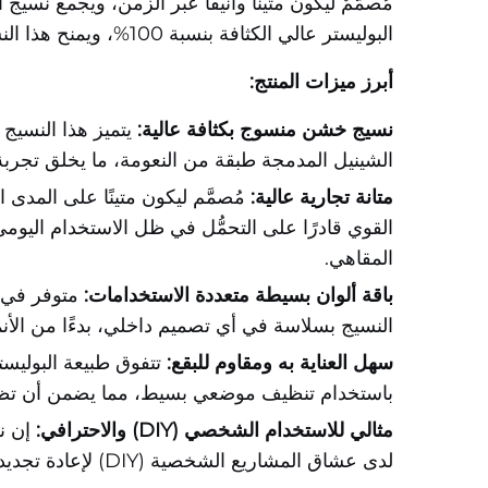
مُصمَّمٌ ليكون متينًا وأنيقًا عبر الزمن، ويجمع نسي
البوليستر عالي الكثافة بنسبة 100%، ويمنح هذا النسيج إحساسًا بالمتانة والأداء الاستثنائي، ما يجعله الخيار الأمثل لمشاريع الأثاث العصرية والريفية على حد سواء.
أبرز ميزات المنتج:
نسيج خشن منسوج بكثافة عالية:
يتميز هذا النسيج
الشينيل المدمجة طبقة من النعومة، ما يخلق تجربة 
متانة تجارية عالية:
القوي قادرًا على التحمُّل في ظل الاستخدام اليومي 
المقاهي.
باقة ألوان بسيطة متعددة الاستخدامات:
متوفر في م
النسيج بسلاسة في أي تصميم داخلي، بدءًا من الأنم
سهل العناية به ومقاوم للبقع:
تتفوق طبيعة البوليست
باستخدام تنظيف موضعي بسيط، مما يضمن أن تظل أثا
مثالي للاستخدام الشخصي (DIY) والاحترافي:
إن ن
لدى عشاق المشاريع الشخصية (DIY) لإعادة تجديد المنازل، وكذلك لدى المحترفين الذين يبحثون عن مادة موثوقة ذات قوام ملموس لمشاريع عملائهم.