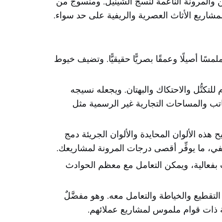
لخشن والمرونة الناعمة لنسج الشينيل. ومنسوج من
ا أصيلًا وعمقًا بصريًّا حقيقيًّا. وتضيف خيوط
الطويل؛ إذ يتكوَّن بالكامل من البوليستر بنسبة ١٠٠٪، وهو مقاوم للتكتُّل والاحتكاك والبهتان. ويجعله نسيجه
مكاتب والمساحات التجارية غير الرسمية مثل
هذه الألوان المحايدة والألوان الجريئة دمج
في، ما يوفِّر أقصى درجات المرونة لمشاريعك.
ت بفعالية، ويمكن التعامل مع معظم الحوادث
تقطيع والخياطة والتعامل معه. وهو مفضَّلٌ