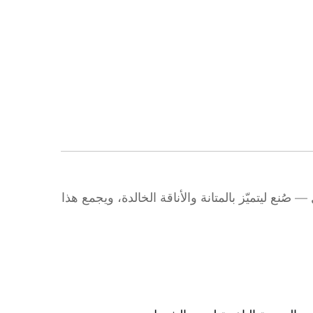
ن وهمي من الكتان وشينيل — صُنع ليتميّز بالمتانة والأناقة الخالدة، ويجمع هذا