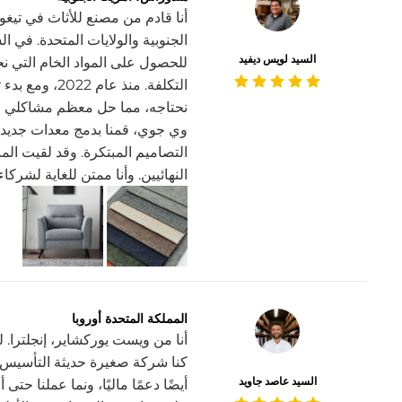
أنا قادم من مصنع للأثاث في تيغوسي
الجنوبية والولايات المتحدة. في 
السيد لويس ديفيد
للحصول على المواد الخام التي نح
التكلفة. منذ ع
نحتاجه، مما حل معظم مشاكلي وسا
وي جوي، قمنا بدمج معدات جديدة 
التصاميم المبتكرة. وقد لقيت المن
النهائيين. وأنا ممتن للغاية لشرك
المملكة المتحدة أوروبا
كنا شركة صغيرة حديثة التأسيس. 
السيد عاصد جاويد
أيضًا دعمًا ماليًا، ونما عملنا حت