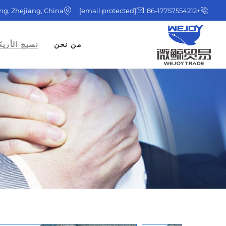
ing, Zhejiang, China
[email protected]
+86-17757554212
من نحن
نسيج الأريك