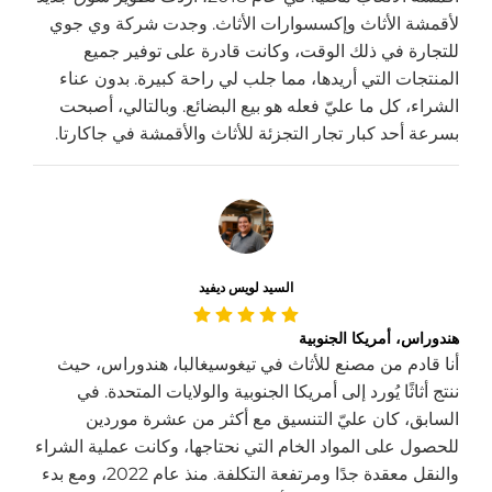
لأقمشة الأثاث وإكسسوارات الأثاث. وجدت شركة وي جوي
للتجارة في ذلك الوقت، وكانت قادرة على توفير جميع
المنتجات التي أريدها، مما جلب لي راحة كبيرة. بدون عناء
الشراء، كل ما عليّ فعله هو بيع البضائع. وبالتالي، أصبحت
بسرعة أحد كبار تجار التجزئة للأثاث والأقمشة في جاكارتا.
السيد لويس ديفيد
هندوراس، أمريكا الجنوبية
أنا قادم من مصنع للأثاث في تيغوسيغالبا، هندوراس، حيث
ننتج أثاثًا يُورد إلى أمريكا الجنوبية والولايات المتحدة. في
السابق، كان عليّ التنسيق مع أكثر من عشرة موردين
للحصول على المواد الخام التي نحتاجها، وكانت عملية الشراء
والنقل معقدة جدًا ومرتفعة التكلفة. منذ عام 2022، ومع بدء