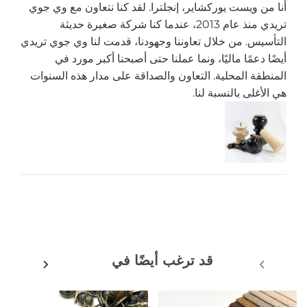
أنا من ويست يوركشاير، إنجلترا. لقد كنا نتعاون مع وي جوي
تريدي منذ عام 2013، عندما كنا شركة صغيرة حديثة
التأسيس. من خلال تعاوننا وجهودنا، قدمت لنا وي جوي تريدي
أيضًا دعمًا ماليًا، ونما عملنا حتى أصبحنا أكبر مورد في
المنطقة المحلية. التعاون والصداقة على مدار هذه السنوات
هي الأغلى بالنسبة لنا.
قد ترغب أيضًا في