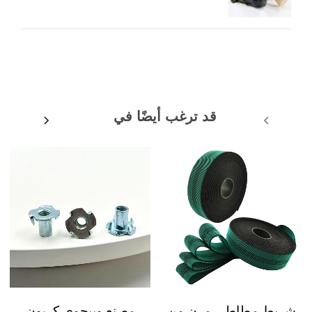
قد ترغب أيضًا في
شريط مطاطي مرن من
مصنع وييجوي كربون