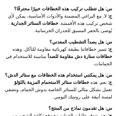
س: هل تتطلب تركيب هذه الخطافات خبيرًا محترفًا؟
ج:
لا. مع البراغي المضمنة والأدوات الأساسية، يمكن لأي
شخص تركيب هذه الأقمشة.
خطافات الستائر الجدارية
.
يُوصى بالحفر المسبق للجدران الخرسانية
.
س: هل يصدأ التشطيب المعدني؟
ج:
تتميز خطافاتنا بطبقة كهربائية مقاومة للتآكل. وهذه
خطافات ستارة دش مقاومة للصدأ
مناسبة للاستخدام في
الحمامات
.
س: هل يمكنني استخدام هذه الخطافات مع ستائر الدش؟
ج:
نعم. هذه
خطافات ستائر الاستحمام المزينة باللؤلؤ
تعمل بشكل مثالي للستائر الخاصة بدوش الحمام، وتضفي
لمسة أنيقة على روتينك اليومي
.
س: هل تقدمون نماذج من المنتج؟
ج:
نعم. تتوفر طلبات العينات مع دفع تكلفة الشحن من