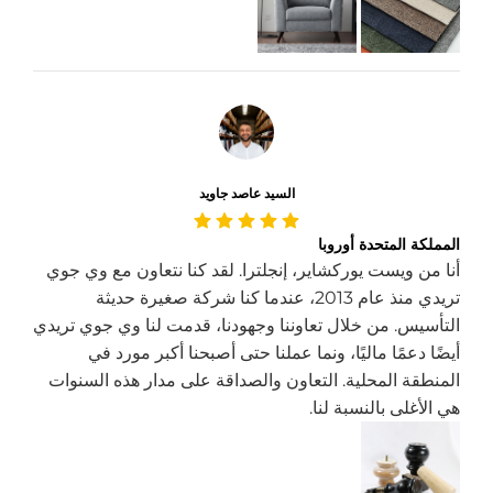
السيد عاصد جاويد
المملكة المتحدة أوروبا
أنا من ويست يوركشاير، إنجلترا. لقد كنا نتعاون مع وي جوي
تريدي منذ عام 2013، عندما كنا شركة صغيرة حديثة
التأسيس. من خلال تعاوننا وجهودنا، قدمت لنا وي جوي تريدي
أيضًا دعمًا ماليًا، ونما عملنا حتى أصبحنا أكبر مورد في
المنطقة المحلية. التعاون والصداقة على مدار هذه السنوات
هي الأغلى بالنسبة لنا.