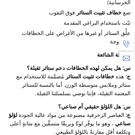
الخرسانية)
ضع
خطاف تثبيت الستائر
فوق الثقوب
ثبّت باستخدام البراغي المقدمة
علِّق الستائر أو غيرها من الأغراض على الخطافات
المزدوجة
الأسئلة الشائعة
س: هل يمكن لهذه الخطافات دعم ستائر ثقيلة؟
ج:
هذه
خطافات تثبيت الستائر
مُصمَّمة للاستخدام مع
ستائر وملابس متوسطة الوزن. أما بالنسبة للستائر
المعتمة الثقيلة، فإننا نوصي بسلسلتنا الثقيلة.
س: هل اللؤلؤ حقيقي أم صناعي؟
ج:
العناصر الزخرفية مصنوعة من مواد عالية الجودة
لؤلؤ
صناعي
، وهو ما يوفّر لونًا وبريقًا متسقَّين مع متانةٍ أعلى
وتكلفة أقل مقارنةً باللؤلؤ الطبيعي
.