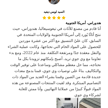
السيد لويس ديفيد
هندوراس، أمريكا الجنوبية
أنا قادم من مصنع للأثاث في تيغوسيغالبا، هندوراس، حيث
ننتج أثاثًا يُورد إلى أمريكا الجنوبية والولايات المتحدة. في
السابق، كان عليّ التنسيق مع أكثر من عشرة موردين
للحصول على المواد الخام التي نحتاجها، وكانت عملية الشراء
والنقل معقدة جدًا ومرتفعة التكلفة. منذ عام 2022، ومع بدء
تعاوننا مع وي جوي تريد، أصبح بإمكانهم تزويدنا بكل ما
نحتاجه، مما حل معظم مشاكلي وساعدنا على توفير الوقت
والتكاليف. بناءً على توصيات وي جوي، قمنا بدمج معدات
جديدة قادمة من الصين وقمنا بشراء العديد من المواد ذات
التصاميم المبتكرة. وقد لقيت المنتجات المصنوعة من هذه
المواد قبولًا كبيرًا من عملائنا النهائيين. وأنا ممتن للغاية
لشركاء وي جوي.