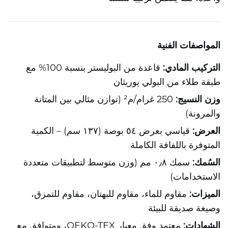
المواصفات الفنية
التركيب المادي:
قاعدة من البوليستر بنسبة 100% مع
طبقة طلاء من البولي يوريثان
وزن النسيج:
250 غرام/م² (توازن مثالي بين المتانة
والمرونة)
العرض:
قياسي بعرض ٥٤ بوصة (١٣٧ سم) – الكمية
المتوفرة باللفافة الكاملة
السُمك:
سمك ٠٫٨ مم (وزن متوسط لتطبيقات متعددة
الاستخدامات)
الميزات:
مقاوم للماء، مقاوم للبهتان، مقاوم للتمزق،
وصيغة صديقة للبيئة
الشهادات:
معتمد وفق معيار OEKO-TEX، ومتوافق مع