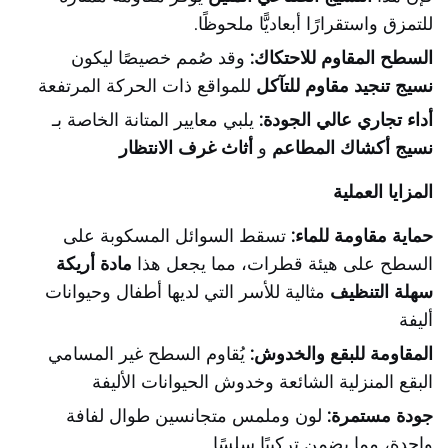
للتمزق واستقرارًا أبعاديًّا ملحوظًا.
السطح المقاوم للاحتكاك:
وقد صُمم خصيصًا ليكون
نسيج تنجيد مقاوم للتآكل
للمواقع ذات الحركة المرتفعة
أداء تجاري عالي الجودة:
يلبي معايير المتانة الخاصة بـ
نسيج أكشاك المطاعم
و
أثاث غرف الانتظار
المزايا العملية
حماية مقاومة للماء:
تسقط السوائل المسكوبة على
السطح على هيئة قطرات، مما يجعل هذا
مادة أريكة
سهلة التنظيف
مثالية للأسر التي لديها أطفال وحيوانات
أليفة
المقاومة للبقع والخدوش:
يُقاوم السطح غير المسامي
البقع المنزلية الشائعة وخدوش الحيوانات الأليفة
جودة مستمرة:
لون وملمس متجانسين طوال لفافة
واحدة، مما يضمن تركيبًا سلسًا