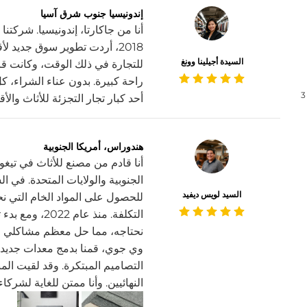
إندونيسيا جنوب شرق آسيا
أنا من جاكارتا، إندونيسيا. شركتن
2018، أردت تطوير سوق جديد
السيدة أجيلينا وونغ
للتجارة في ذلك الوقت، وكانت قا
راحة كبيرة. بدون عناء الشراء، كل
3
أحد كبار تجار التجزئة للأثاث والأ
هندوراس، أمريكا الجنوبية
أنا قادم من مصنع للأثاث في تيغوسي
الجنوبية والولايات المتحدة. في 
السيد لويس ديفيد
للحصول على المواد الخام التي نح
التكلفة. منذ ع
نحتاجه، مما حل معظم مشاكلي وسا
وي جوي، قمنا بدمج معدات جديدة 
التصاميم المبتكرة. وقد لقيت المن
النهائيين. وأنا ممتن للغاية لشرك