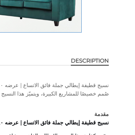
DESCRIPTION
صُمم خصيصًا للمشاريع الكبيرة، ويتميّز هذا النسيج بعرضٍ مذهل يبلغ ٢٨٠ سم (١١٠ بوصة) 
مقدمة
نسيج قطيفة إيطالي جملة فائق الاتساع | عرضه ٢٨٠ سم وكثافته ٢٥٠ غ/م² لصنع الستائر والتنانير الدوّارة