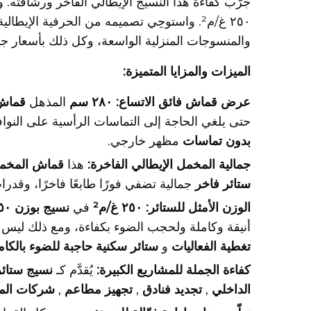
٢٥٠ غ/م². واستوحِي تصميمه من الحرفية الإيطال
والمنسوجات المنزلية الواسعة، وكل ذلك بأسعار جم
الميزات والمزايا المتميزة:
عرض قماش فائق الاتساع: ٢٨٠ سم
المذهل
قماش ب
حتى يلغي الحاجة إلى التماسات الرأسية على النوافذ ا
بدون تماسات
مظهر خارجي.
جمالية المخمل الإيطالي الفاخرة:
هذا
قماش المخمل
ستائر فاخر
جمالية تضفي فورًا طابعًا فاخرًا، وقد
الوزن الأمثل للستائر: ٢٥٠ غ/م²
في
نسيج بوزن ٢٥٠ غرام/م²
أنيقة وكاملة ولحجب الضوء بكفاءة، ومع ذلك ليس ثقي
تغطية الفعاليات
و
ستائر سكنية حاجبة للضوء بالكا
كفاءة الجملة للمشاريع الكبيرة:
يُقدَّم كـ
نسيج ستائر
الداخلي
,
تجديد فنادق
,
تجهيز مطاعم
,
شركات الم