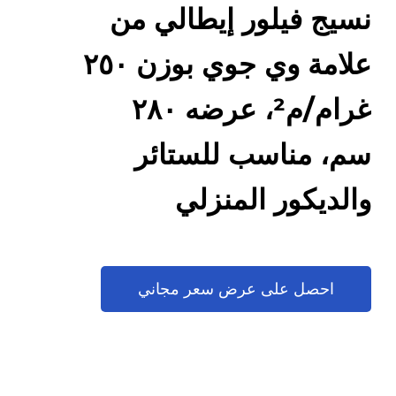
نسيج فيلور إيطالي من
علامة وي جوي بوزن ٢٥٠
غرام/م²، عرضه ٢٨٠
سم، مناسب للستائر
والديكور المنزلي
ومعالجة النوافذ، ناعم
وفخم ومتين، يُباع بالمتر
احصل على عرض سعر مجاني