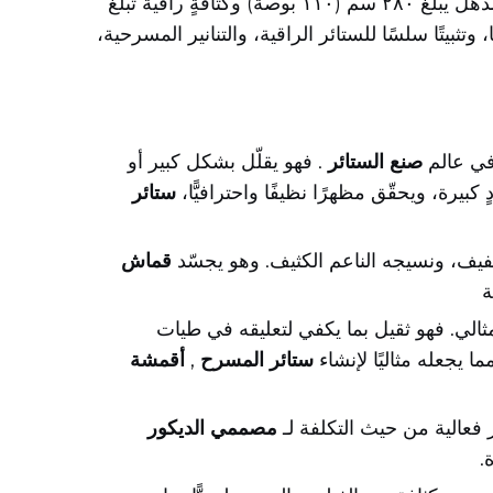
جرّب كفاءة هذا النسيج الإيطالي الفاخر ورشاقته. وقد صُمم خصيصًا للمشاريع الكبيرة، ويتميّز هذا النسيج بعرضٍ مذهل يبلغ ٢٨٠ سم (١١٠ بوصة) وكثافةٍ راقية تبلغ
ا، وتثبيتًا سلسًا للستائر الراقية، والتنانير المسرحية،
صنع الستائر
. فهو يقلّل بشكل كبير أو
بيرة، ويحقّق مظهرًا نظيفًا واحترافيًّا،
ستائر
خفيف، ونسيجه الناعم الكثيف. وهو يجسّد
قماش
ة
لمثالي. فهو ثقيل بما يكفي لتعليقه في طيات
 يجعله مثاليًا لإنشاء
ستائر المسرح
,
أقمشة
ر فعالية من حيث التكلفة لـ
مصممي الديكور
.