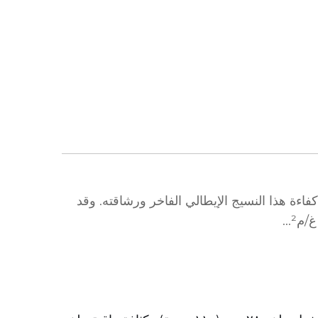
 لصنع الستائر والتنانير الدوّارة. جرّب كفاءة هذا النسيج الإيطالي الفاخر ورشاقته. وقد