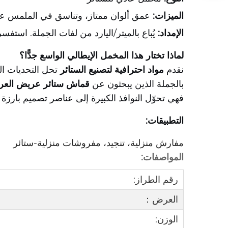
الميزات:
عمق ألوان ممتاز، وتناسق في الملمس عبر
الإمداد:
يُباع بالميتر/اليارد من لفات الجملة. استفسر ع
لماذا تختار هذا المخمل الإيطالي الواسع جدًّا؟
نقدم
مواد احترافية لتصنيع الستائر
تحل التحديات الل
بالجملة الذين يبحثون عن
قماش ستائر عريض الع
فهي تحوّل النوافذ الكبيرة إلى عناصر تصميم بارزة و
التطبيقات:
مفارش منزلية، تنجيد، مفروشات منزلية-ستائر
المواصفات:
رقم الطراز:
العرض：
الوزن: