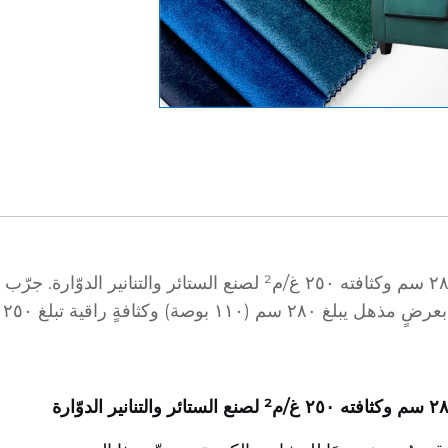
نسيج قطيفة إيطالي جملة فائق الاتساع | عرضه ٢٨٠ سم وكثافته ٢٥٠ غ/م²
وكثافةٍ راقية تبلغ ٢٥٠ غ/م²...