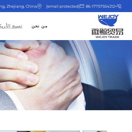
ing, Zhejiang, China
[email protected]
+86-17757554212
من نحن
نسيج الأريك