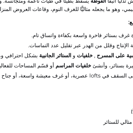
دليًا أنيقًا
الفوطة
يسقط بطيئًا في طيات ناعمة ومتجانسة. وتم
يمي، وهو ما يجعله مثاليًّا للغرف النوم، وقاعات العروض المنز
ع:
دة غرف بستائر فاخرة واسعة بكفاءة واتساق تام.
 الإنتاج وقلل من الهدر عبر تقليل عدد التماسات.
يسية على المسرح
,
خلفيات
و
الستائر الجانبية
بشكل احترافي وم
بيرة بستائر، وأنشئ
خلفيات المراسم
أو قسّم المساحات للفعاليا
 أو جناح رئيسي يحتوي على نوافذ بانورامية.
ثالي للستائر