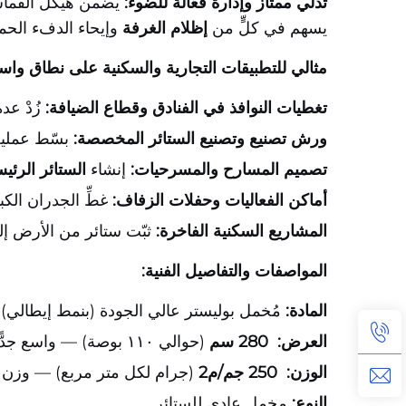
تدلّي ممتاز وإدارة فعّالة للضوء:
يضمن هيكل القماش ت
يسهم في كلٍّ من
إظلام الغرفة
وإيحاء الدفء الحم
مثالي للتطبيقات التجارية والسكنية على نطاق واس
تغطيات النوافذ في الفنادق وقطاع الضيافة:
زُدْ ع
ورش تصنيع وتصنيع الستائر المخصصة:
بسّط عملية
تصميم المسارح والمسرحيات:
إنشاء
الستائر الرئ
أماكن الفعاليات وحفلات الزفاف:
غطِّ الجدران الك
المشاريع السكنية الفاخرة:
ثبّت ستائر من الأرض إلى السقف في lofts عصرية، أو غرف معيشة واسعة،
المواصفات والتفاصيل الفنية:
المادة:
مُخمل بوليستر عالي الجودة (بنمط إيطالي)
العرض:
280 سم
(حوالي ١١٠ بوصة) — واسع جدًّا
الوزن:
250 جم/م2
(جرام لكل متر مربع) — وزن م
النوع:
مخمل عادي للستائر