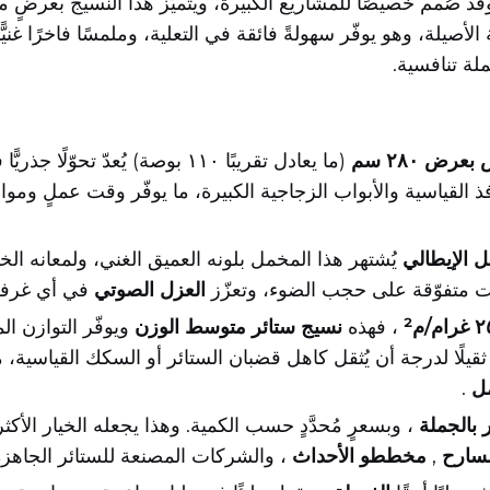
ية الأصيلة، وهو يوفّر سهولةً فائقة في التعلية، وملمسًا فاخرًا غنيًّ
لة تنافسية.
عرض ٢٨٠ سم
(ما يعادل تقريبًا ١١٠ بوصة) يُعدّ تحوّلًا جذريًّا في عالم
لقياسية والأبواب الزجاجية الكبيرة، ما يوفّر وقت عملٍ وموادٍ ك
 الإيطالي
يُشتهر هذا المخمل بلونه العميق الغني، ولمعانه ال
رات متفوّقة على حجب الضوء، وتعزّز
العزل الصوتي
في أي غرف
، فهذه
نسيج ستائر متوسط الوزن
ويوفّر التوازن ا
لًا لدرجة أن يُثقل كاهل قضبان الستائر أو السكك القياسية، مما
مل
.
 بالجملة
، وبسعرٍ مُحدَّدٍ حسب الكمية. وهذا يجعله الخيار الأكث
سارح
,
مخططو الأحداث
، والشركات المصنعة للستائر الجاهزة