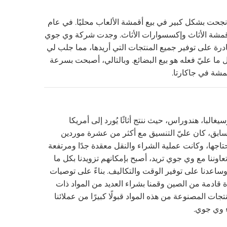
ا نجحت بشكل كبير في بيع أقمشة الألعاب محليًا. في عام
 لأقمشة الأثاث وإكسسوارات الأثاث. وجدت شركة وي جوي
درة على توفير جميع المنتجات التي أريدها، مما جلب لي
 ما عليّ فعله هو بيع البضائع. وبالتالي، أصبحت بسرعة
قمشة في جاكارتا.
غالبا، هندوراس، حيث ننتج أثاثًا يُورد إلى أمريكا
السابق، كان عليّ التنسيق مع أكثر من عشرة موردين
تاجها، وكانت عملية الشراء والنقل معقدة جدًا ومرتفعة
ام 2022، ومع بدء تعاوننا مع وي جوي تريد، أصبح بإمكانهم تزويدنا بكل ما
عدنا على توفير الوقت والتكاليف. بناءً على توصيات
قادمة من الصين وقمنا بشراء العديد من المواد ذات
تجات المصنوعة من هذه المواد قبولًا كبيرًا من عملائنا
اء وي جوي.