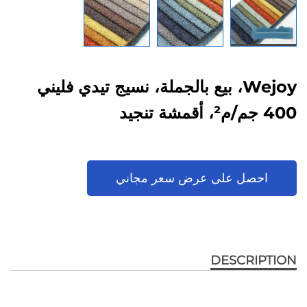
Wejoy، بيع بالجملة، نسيج تيدي فليني
400 جم/م²، أقمشة تنجيد
احصل على عرض سعر مجاني
DESCRIPTION