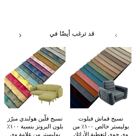
قد ترغب أيضًا في
نسيج قماش فيلوت
نسيج فلّين هولندي مبرّز
بوليستر خالص ١٠٠٪ من
بلون البرونز بنسبة ١٠٠٪
وي جوي لتغطية الأرائك
بوليستر من علامة وي