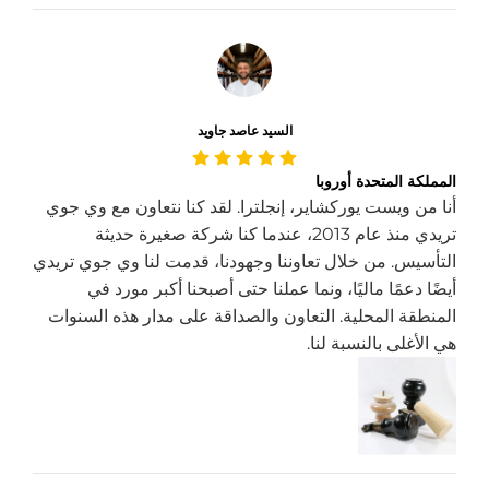
السيد عاصد جاويد
المملكة المتحدة أوروبا
أنا من ويست يوركشاير، إنجلترا. لقد كنا نتعاون مع وي جوي
تريدي منذ عام 2013، عندما كنا شركة صغيرة حديثة
التأسيس. من خلال تعاوننا وجهودنا، قدمت لنا وي جوي تريدي
أيضًا دعمًا ماليًا، ونما عملنا حتى أصبحنا أكبر مورد في
المنطقة المحلية. التعاون والصداقة على مدار هذه السنوات
هي الأغلى بالنسبة لنا.