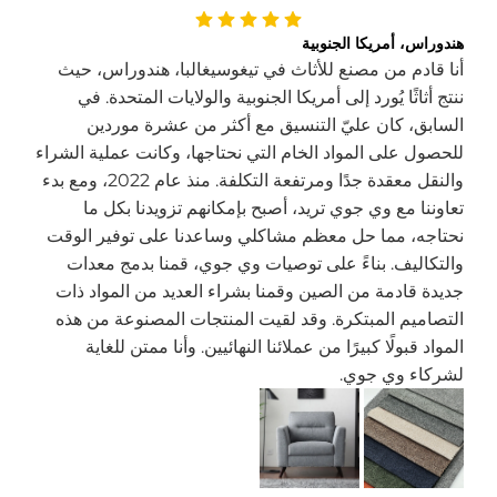
هندوراس، أمريكا الجنوبية
أنا قادم من مصنع للأثاث في تيغوسيغالبا، هندوراس، حيث
ننتج أثاثًا يُورد إلى أمريكا الجنوبية والولايات المتحدة. في
السابق، كان عليّ التنسيق مع أكثر من عشرة موردين
للحصول على المواد الخام التي نحتاجها، وكانت عملية الشراء
والنقل معقدة جدًا ومرتفعة التكلفة. منذ عام 2022، ومع بدء
تعاوننا مع وي جوي تريد، أصبح بإمكانهم تزويدنا بكل ما
نحتاجه، مما حل معظم مشاكلي وساعدنا على توفير الوقت
والتكاليف. بناءً على توصيات وي جوي، قمنا بدمج معدات
جديدة قادمة من الصين وقمنا بشراء العديد من المواد ذات
التصاميم المبتكرة. وقد لقيت المنتجات المصنوعة من هذه
المواد قبولًا كبيرًا من عملائنا النهائيين. وأنا ممتن للغاية
لشركاء وي جوي.