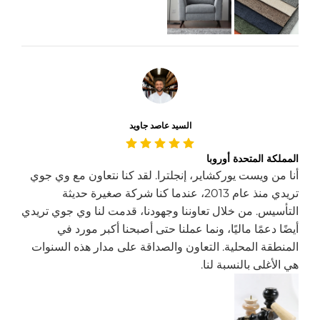
السيد عاصد جاويد
المملكة المتحدة أوروبا
أنا من ويست يوركشاير، إنجلترا. لقد كنا نتعاون مع وي جوي
تريدي منذ عام 2013، عندما كنا شركة صغيرة حديثة
التأسيس. من خلال تعاوننا وجهودنا، قدمت لنا وي جوي تريدي
أيضًا دعمًا ماليًا، ونما عملنا حتى أصبحنا أكبر مورد في
المنطقة المحلية. التعاون والصداقة على مدار هذه السنوات
هي الأغلى بالنسبة لنا.