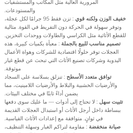
المرورية العالية مثل المكاتب والمستشفيات
والمستودعات.
خفيف الوزن ولكنه قوي
: تزن فقط 95 جرامًا لكل عجلة،
وتوفر سهولة في الحركة دون التفريط في القوة. مثالية
للقطع الأثاثية مثل الكراسي والطاولات ووحدات التخزين.
تصميم مناسب للبيع بالجملة
: معبأة بكميات كبيرة، هذه
العجلات توفر حلولًا اقتصادية للشركات وهواة الأعمال
اليدوية وشركات تصنيع الأثاث التي تبحث عن قطع غيار
موثوقة.
توافق متعدد الأسطح
: تنزلق بسلاسة على السجاد
والأرضيات الخشبية والبلاط والأرضيات اللامينيت، مما
يضمن أداءً ثابتًا في مختلف البيئات.
تثبيت سهل
: لا تحتاج إلى أدوات — ما عليك سوى دفعها
ببساطة داخل أرجل الأثاث أو استبدال العجلات القديمة
في ثوانٍ. متوافقة مع إعدادات الأثاث القياسية.
صيانة منخفضة
: مقاومة لتراكم الغبار وسهلة التنظيف،