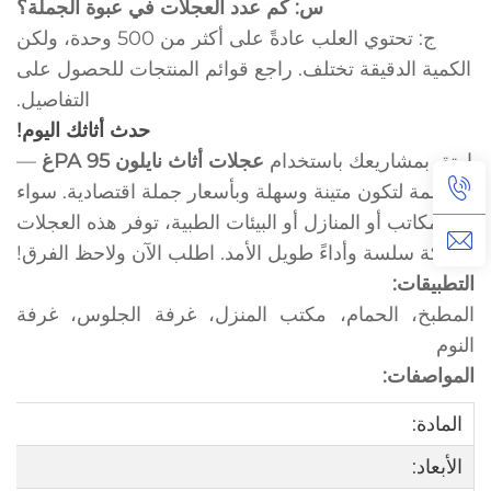
س: كم عدد العجلات في عبوة الجملة؟
ج: تحتوي العلب عادةً على أكثر من 500 وحدة، ولكن
الكمية الدقيقة تختلف. راجع قوائم المنتجات للحصول على
التفاصيل.
حدث أثاثك اليوم!
ارتقِ بمشاريعك باستخدام
عجلات أثاث نايلون PA 95غ
—
مصممة لتكون متينة وسهلة وبأسعار جملة اقتصادية. سواء
للمكاتب أو المنازل أو البيئات الطبية، توفر هذه العجلات
حركة سلسة وأداءً طويل الأمد. اطلب الآن ولاحظ الفرق!
التطبيقات:
المطبخ، الحمام، مكتب المنزل، غرفة الجلوس، غرفة
النوم
المواصفات:
المادة:
الأبعاد: