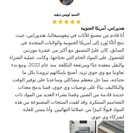
السيد لويس ديفيد
هندوراس، أمريكا الجنوبية
أنا قادم من مصنع للأثاث في تيغوسيغالبا، هندوراس، حيث
ننتج أثاثًا يُورد إلى أمريكا الجنوبية والولايات المتحدة. في
السابق، كان عليّ التنسيق مع أكثر من عشرة موردين
للحصول على المواد الخام التي نحتاجها، وكانت عملية الشراء
والنقل معقدة جدًا ومرتفعة التكلفة. منذ عام 2022، ومع بدء
تعاوننا مع وي جوي تريد، أصبح بإمكانهم تزويدنا بكل ما
نحتاجه، مما حل معظم مشاكلي وساعدنا على توفير الوقت
والتكاليف. بناءً على توصيات وي جوي، قمنا بدمج معدات
جديدة قادمة من الصين وقمنا بشراء العديد من المواد ذات
التصاميم المبتكرة. وقد لقيت المنتجات المصنوعة من هذه
المواد قبولًا كبيرًا من عملائنا النهائيين. وأنا ممتن للغاية
لشركاء وي جوي.