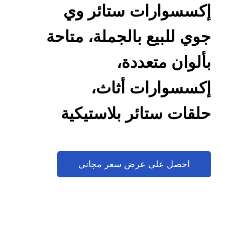
إكسسوارات ستائر وي
جوي للبيع بالجملة، متاحة
بألوان متعددة،
إكسسوارات أثاث،
حلقات ستائر بلاستيكية
متنوعة الألوان، حلقات
تزيين ستائر، معدات
احصل على عرض سعر مجاني
نوافذ قابلة للتخصيص،
لوازم كميات كبيرة