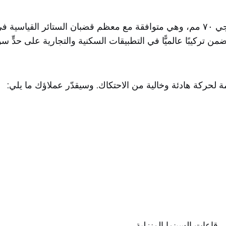
تتميّز بقطر خارجي ٧٠ مم، وهي متوافقة مع معظم قضبان الستائر القيا
 لحركة هادئة وخالية من الاحتكاك. وسيقدّر عملاؤك ما يلي:
قاعات السينما المنزلية