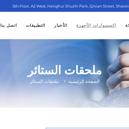
5th Floor, A2 West, Henghui Shuzhi Park, Qixian Street, Shaox
ة
اكسسوارات الأجهزة
الأخبار
التطبيقات
اتصل بنا
ملحقات الستائر
الصفحة الرئيسية
ملحقات الستائر