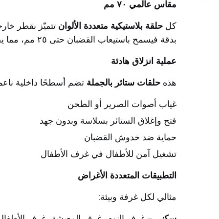
مقاس عالمي ٧٠ مم
كل
حلقة بلاستيكية متعددة الألوان
بدقة فيسمح باستيعاب القضبان حتى ٢٥ مم، مما يضمن تركيبًا عالميًّا في التطبيقات السكنية والتجارية على حدٍّ سواء.
عملية انزلاق هادئة
هذه
حلقات ستائر بالجملة
تضم أسطحًا داخلية ناعمة
غياب أصوات الصرير أو الطحن
فتح وإغلاق الستائر بسلاسة وبدون جهد
حماية ضد خدوش القضبان
تشغيل آمن للأطفال في غرف الأطفال
التطبيقات المتعددة الأغراض
مثالي لكل غرفة وبيئة:
سكني
– غرف النوم، غرف المعيشة، غرف الأطفال، 