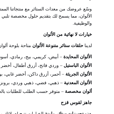
وسّع عروضك من معدات الستائر مع منتجاتنا الممت
الألوان، مما يسمح لك بتقديم حلول مخصصة تلبي 
والوظيفية.
خيارات لا نهائية من الألوان
لدينا
حلقات ستائر متنوعة الألوان
متاحة بلوحة ألوان
الألوان المحايدة
– أبيض، كريمي، بيج، رمادي، أسود
الألوان الباستيل
– وردي فاتح، أزرق أطفال، أخضر 
الألوان الجريئة
– أحمر، أزرق داكن، أخضر غابي، ب
الألوان المعدنية
– ذهبي، فضي، ذهبي وردي، برونز
ألوان مخصصة
– متوفر حسب الطلب للطلبات بالج
جاهز لقوس قزح
هذه
تجهيزات ستائر ملونة
الخيارات تتيح لعملائك ما