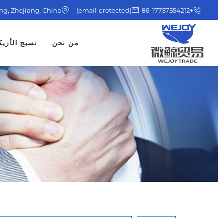
ing, Zhejiang, China
[email protected]
+86-17757554212
من نحن
نسيج الأريك