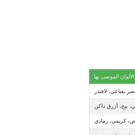
الألوان الموصى بها
ر نعناعي، لافندر
 بيج، أزرق داكن
يض، كريمي، رمادي