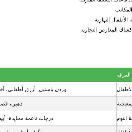
المكاتب
الأطفال النهارية
أكشاك المعارض التجارية
الغرفة
لأطفال
وردي باستيل، أزرق أطفالي، أخض
لمعيشة
ذهبي، فضي،
 النوم
درجات ناعمة محايدة، أب