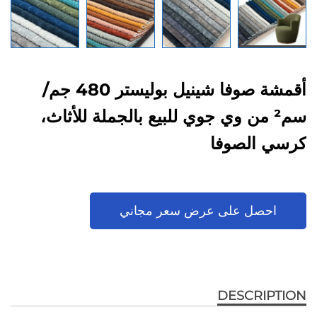
أقمشة صوفا شينيل بوليستر 480 جم/
سم² من وي جوي للبيع بالجملة للأثاث،
كرسي الصوفا
احصل على عرض سعر مجاني
DESCRIPTION