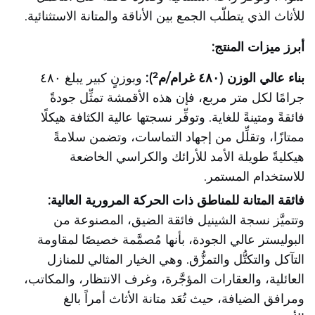
للأثاث الذي يتطلّب الجمع بين الأناقة والمتانة الاستثنائية.
أبرز ميزات المنتج:
بناء عالي الوزن (٤٨٠ غرام/م²):
وبوزنٍ كبير يبلغ ٤٨٠
جرامًا لكل متر مربع، فإن هذه الأقمشة تمثِّل جودةً
فائقةً ومتينةً للغاية. وتوفِّر نسجتها عالية الكثافة هيكلًا
ممتازًا، وتقلِّل من إجهاد التماسات، وتضمن سلامةً
هيكليةً طويلة الأمد للأرائك والكراسي الخاضعة
للاستخدام المستمر.
فائقة المتانة للمناطق ذات الحركة المرورية العالية:
وتتميَّز نسجة الشينيل فائقة الضيق، المصنوعة من
البوليستر عالي الجودة، بأنها مُصمَّمة خصيصًا لمقاومة
التآكل والتكتُّل والتمزُّق. وهي الخيار المثالي للمنازل
العائلية، والعقارات المؤجَّرة، وغرف الانتظار، والمكاتب،
ومرافق الضيافة، حيث تُعَد متانة الأثاث أمراً بالغ