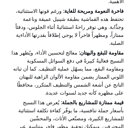
الأهمية.
فاخرة النعومة ومريحة للغاية:
ورغم قوتها الاستثنائية،
تحتفظ هذه القماشية بطبقة شينيل عميقة وناعمة
وجذَّابة. وهي توفر راحةً استثنائيةً أثناء الجلوس، ودفئاً
ممتازاً، ومظهراً فاخراً لا يوحي إطلاقاً بقدرتها الأداءية
الصلبة.
مقاومة للبقع والبهتان:
معالج لتحسين الأداء، ويُظهر هذا
النسيج فعاليةً كبيرةً في دفع السوائل المسكوبة
ومقاومة البقع، مما يسهّل عملية التنظيف. كما أن ثباته
اللوني الممتاز يضمن مقاومة الألوان الزاهية للبهتان
الناتج عن أشعة الشمس والتنظيف المتكرر، محافظًا
على مظهره كأنه جديد لسنوات عديدة.
قيمة ممتازة للمشاريع بالجملة:
يُعرض هذا النسيج
بأسعار جملة تنافسية، ما يوفّر كفاءة تكلفة استثنائية
للمشاريع الكبيرة، ومصنّعي الأثاث، والمحشّين
المحترفين. ويمكنك تحقيق مظهرٍ فاخرٍ متناسقٍ عبر