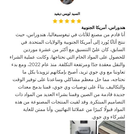
السيد لويس ديفيد
هندوراس، أمريكا الجنوبية
أنا قادم من مصنع للأثاث في تيغوسيغالبا، هندوراس، حيث
ننتج أثاثًا يُورد إلى أمريكا الجنوبية والولايات المتحدة. في
السابق، كان عليّ التنسيق مع أكثر من عشرة موردين
للحصول على المواد الخام التي نحتاجها، وكانت عملية الشراء
والنقل معقدة جدًا ومرتفعة التكلفة. منذ عام 2022، ومع بدء
تعاوننا مع وي جوي تريد، أصبح بإمكانهم تزويدنا بكل ما
نحتاجه، مما حل معظم مشاكلي وساعدنا على توفير الوقت
والتكاليف. بناءً على توصيات وي جوي، قمنا بدمج معدات
جديدة قادمة من الصين وقمنا بشراء العديد من المواد ذات
التصاميم المبتكرة. وقد لقيت المنتجات المصنوعة من هذه
المواد قبولًا كبيرًا من عملائنا النهائيين. وأنا ممتن للغاية
لشركاء وي جوي.