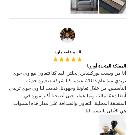
السيد عاصد جاويد
المملكة المتحدة أوروبا
أنا من ويست يوركشاير، إنجلترا. لقد كنا نتعاون مع وي جوي
تريدي منذ عام 2013، عندما كنا شركة صغيرة حديثة
التأسيس. من خلال تعاوننا وجهودنا، قدمت لنا وي جوي تريدي
أيضًا دعمًا ماليًا، ونما عملنا حتى أصبحنا أكبر مورد في
المنطقة المحلية. التعاون والصداقة على مدار هذه السنوات
هي الأغلى بالنسبة لنا.