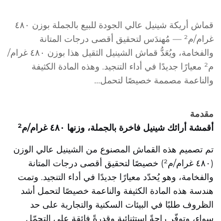
قماش أريكة شينيل عالي الجودة للبيع بالجملة بوزن ٤٨٠
غرام/م² — مُهندَس لتحقيق أقصى درجات المتانة
والفخامة، ويُعَدُّ قماش الشينيل الثقيل هذا بوزن ٤٨٠ غرام/
م² معيارًا جديدًا في أداء التنجيد. وهذه المادة الكثيفة
والناعمة مصممة خصيصًا لتحمل...
مقدمة
أقمشة أرائك شينيل فاخرة بالجملة، وزنها ٤٨٠ غرام/م²
تم تصميم هذه القماش المصنوع من الشينيل عالي الوزن
(٤٨٠ غرام/م²) خصيصًا لتحقيق أقصى درجات المتانة
والفخامة، وهو يُحدّد معيارًا جديدًا في أداء التنجيد. وتمت
هندسة هذه المادة الكثيفة والناعمة خصيصًا لتحمل أشد
الظروف طلبًا في البيئات السكنية والتجارية على حد
سواء، وتوفّر راحةً استثنائية وقدرةً فائقة على التحمّل