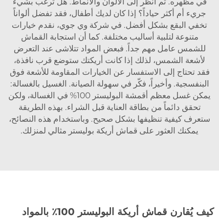
في مظهره. ثم انظر إلى الألوان والأنماط. هل ترغب بشيء
جريء أم أكثر حياداً؟ إذا كان لديك أطفال، فقد تفضل ألواناً
تخفي البقع بشكل أفضل. في شركة وي جوي، نقدم خيارات
متنوعة لتلبية أساليب مختلفة. كما أن استجابة القماش
للشمس عامل مهم جداً. فبعض المواد تتلاشى عند التعرض
لأشعة الشمس، لذلك إذا كانت أريكتك ستوضع قرب نافذة،
فقد تحتاج إلى الاستفسار عن الخيارات المقاومة للأشعة فوق
البنفسجية. وأخيراً، فكّر في سهولة الصيانة. الغسيل بالغسالة:
يمكن غسل معظم أقمشة البوليستر 100% في الغسالة، ولكن
تحقق دائماً من بطاقة العناية قبل الشراء. بهذه الطريقة
ستعرف كيفية تنظيفها بشكل صحيح. وباستخدام هذه النصائح،
يمكنك العثور على قماش أريكة بوليستر مثالي لمنزلك.
كيف يُقارن قماش أريكة البوليستر 100٪ بالمواد