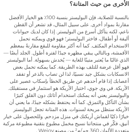
الأخرى من حيث المتانة؟
بالنسبة للصلابة، فإن البوليستر بنسبة 100٪ هو الخيار الأفضل
مقارنةً بمواد أخرى. على سبيل المثال، قد تشعر أن القطن
ناعم، لكنه يتآكل أسرع من البوليستر. إذا كان لديك حيوانات
أليفة أو أطفال، فاختر البوليستر؛ فهو قوي ويمكنه تحمل
الاستخدام المكثف. كما أنه أكثر مقاومة للبقع مقارنةً بمعظم
الأقمشة، وبالتالي يبقي مظهره جيدًا لفترة أطول. الجلد أيضًا —
الذي غالبًا ما يُعتبر متينًا للغاية — يُخدش بسهولة. أما البوليستر
فهو أقل عرضة للتلف بهذه الطريقة. كما يمكنه تحمل بعض
الانسكابات بشكل جيد نسبيًا، لذا لن تصاب بالذعر أو تفقد
أعصابك إذا قام أحدهم عن طريق الخطأ بإسكاب عصير على
الأريكة. في وي جوي، اختيار الأريكة هو استثمار في مستقبلك.
والبوليستر يعني أنه يمكنك استخدام أثاثك دون القلق كثيرًا
بشأن التآكل والتمزق. كما أنه يحتفظ بشكله جيدًا، ما يعني أن
الأريكة ستظل مريحة لسنوات. هذه المتانة تجعل البوليستر
خيارًا ذكيًا لقماش أريكتك في منزل مزدحم. وللحصول على خيار
أنيق، فكّر في منتجاتنا
نسيج مخمل مطبوع بتقنية مطبوعة مركبة
متعددة الألوان 360 جم/م² من مصنع Wejoy
.