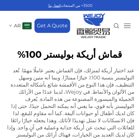
3500+ من المنتجات
اتصل بنا
AR
Get A Quote
قماش أريكة بوليستر 100%
عند اختيار أريكة لمنزلك، فإن القماش يعتبر عاملًا مهمًا. تُعد
البوليستر بنسبة 100٪ خيارًا ممتازًا. وبما أنه متين وسهل
التنظيف، فإن هذا النوع من الأقمشة شائع بأشكاله المتعددة
من الألوان والأنماط. في Wejoy، لدينا عددًا من الأرائك
الجميلة والميسورة المصنوعة من هذه المادة. يُعرف
البوليستر بأنه قوي، ما يعني أنه يمكنه التحمل جيدًا، حتى إذا
كان لديك أطفال أو حيوانات أليفة. كما أنه مقاوم للبقع، لذا
فإن الانسكابات لا تمثل تهديدًا لأثاثك. وهذا يجعله خيارًا رائعًا
للعائلات التي تبحث عن أريكة جذابة وعملية في آنٍ واحد. وإذا
كان لديك العديد من الخيارات، فهناك أرائك من البوليستر