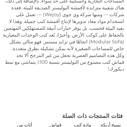
المساحات التجارية والسكنية على حد سواء. بالإضافة إلى ذلك،
هناك شعبية متزايدة لأقمشة البوليستر الصديقة للبيئة. فعدة
شركات — ومنها شركة وي جوي (Wejoy) — تعمل على
استخدام مواد معاد تدويرها لإنتاج أقمشة كنب جميلة. وهذا لا
يفيد البيئة فحسب، بل يوفر خيارات أنيقة للمستهلكين المهتمين
بالحفاظ على كوكب الأرض. وأخيرًا، يُعد كنب الوحدات المعيارية
(Modular Sofa) اتجاهًا في تزايد مستمر. فهو مثالي بشكل
خاص للمساحات الصغيرة لأنه يمكن تشكيله بطرق متعددة.
وكل هذه التصاميم العصرية تجعل من غير المرجح ألا تجد
قماش كنب مصنوع من البوليستر بنسبة 100٪ يتماشى مع نمط
ديكورك!
فئات المنتجات ذات الصلة
نسيج أريكة
مادة كنب
قماش
أثاث من