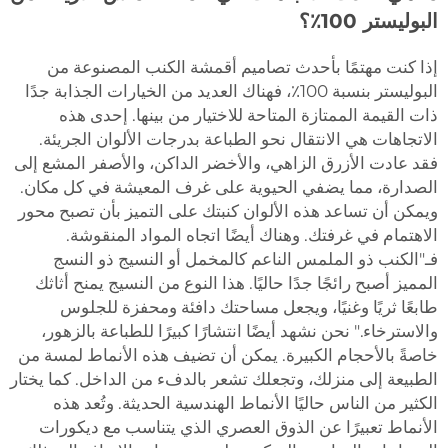
البوليستر 100٪؟
إذا كنت مهتمًا بأحدث تصاميم أقمشة الكنب المصنوعة من
البوليستر بنسبة 100٪، فهناك العديد من الخيارات الجذابة جدًا
ذات القيمة الممتازة المتاحة للاختيار من بينها. إحدى هذه
الاتجاهات هي الانتقال نحو الطباعة بدرجات الألوان الجريئة.
فقد عادت الأزرق الزاهي، والأخضر الداكن، والأصفر المشع إلى
الصدارة، مما يضفي الحيوية على غرف المعيشة في كل مكان.
ويمكن أن تساعد هذه الألوان كنبتك على التميز بأن تصبح محور
الاهتمام في غرفتك. وهناك أيضًا اتجاه المواد المنقوشة.
فـ"الكنب ذو الملمس الناعم كالمخمل أو النسيج ذو النسج
المميز أصبح رائجًا جدًا حاليًا. هذا النوع من النسيج يمنح أثاثك
طابعًا ثريًا وغنيًا، ويجعل مساحتك دافئة ومحفزة للجلوس
والاسترخاء." نحن نشهد أيضًا انتشارًا كبيرًا للطباعة بالزهور،
خاصةً بالأحجام الكبيرة. يمكن أن تضيف هذه الأنماط لمسة من
الطبيعة إلى منزلك، وتجعلك تشعر بالدفء من الداخل. كما يختار
الكثير من الناس حاليًا الأنماط الهندسية الحديثة. وتُعد هذه
الأنماط تعبيرًا عن الذوق العصري الذي يتناسب مع ديكورات