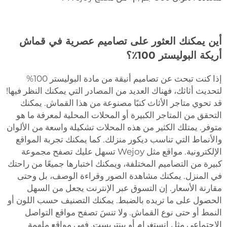
أين يمكنك العثور على تصاميم عصرية في قماش
أريكة البوليستر 100٪؟
إذا كنت تبحث عن تصاميم أنيقة من مادة البوليستر 100%
لتحديث أثاثك، فهناك العديد من المصادر التي يمكنك النظر فيها!
قد تحوي متاجر الأثاث كنبًا مصنوعة من هذا القماش. يمكنك
التحقق من المتاجر الكبيرة أو المحلات المحلية لمعرفة ما هو
متوفر. يمتلك الكثير من هذه المحلات تشكيلة واسعة من الألوان
والأنماط التي تناسب ديكور منزلك. كما يمكنك تجربة المواقع
الإلكترونية. مواقع مثل Wejoy تسهل عليك تصفح مجموعة
كبيرة من التصاميم المختلفة، ويمكنك اختبارها جميعًا من راحتك
في المنزل. يمكنك مشاهدة الصور وقراءة الوصف، بل وحتى
مقارنة الأسعار. إن التسوق عبر الإنترنت يجعل من السهل
الحصول على ما تريده بالضبط. يمكنك التصنيف حسب اللون أو
النمط أو حتى نوع القماش. ولا تنسَ تصفح مواقع التواصل
الاجتماعي مثل إنستغرام أو بينتريست. فهي مواقع ملهمة