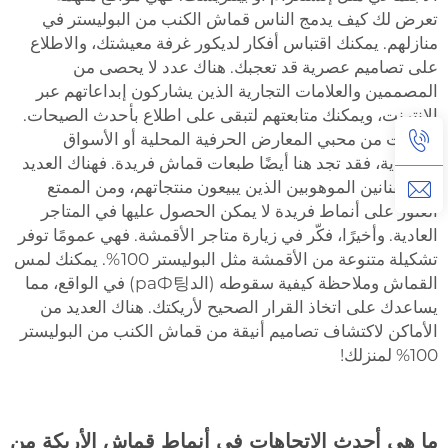
تعرض لك كيف يدمج الناس قماش الكنب من البوليستر في
منازلهم. يمكنك اقتباس أفكار لديكور غرفة معيشتك، والاطلاع
على تصاميم عصرية قد تعجبك. هناك عدد لا يحصى من
المصممين والعلامات التجارية الذين يشاركون إبداعاتهم عبر
الإنترنت، ويمكنك متابعتهم لتبقى على اطلاع بأحدث الصيحات.
إذا كنت من محبي المعارض الحرفية المحلية أو الأسواق
التقليدية، فقد تجد هنا أيضًا طبعات قماش فريدة. فهناك العديد
من الفنانين الموهوبين الذين يبيعون منتجاتهم، ومن الممتع
العثور على أنماط فريدة لا يمكن الحصول عليها في المتاجر
العادية. وأخيرًا، فكّر في زيارة متاجر الأقمشة. فهي عمومًا توفر
تشكيلة متنوعة من الأقمشة مثل البوليستر 100%. يمكنك لمس
القماش وملاحظة كيفية سقوطه (الدраФ팅) في الواقع، مما
يساعدك على اتخاذ القرار الصحيح لأريكتك. هناك العديد من
الأماكن لاكتشاف تصاميم أنيقة من قماش الكنب من البوليستر
100% لمنزلك!
ما هي أحدث الاتجاهات في أنماط قماش الأريكة من