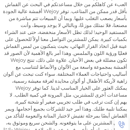
العبء عن كاهلكم من خلال مساعدتكم في البحث عن القماش
بأقل قدر ممكن من المتاعب. توفر Wejoy أقمشة عالية الجودة
بأسعار يصعب التغلب عليها. وبما أن المبيعات تتم مباشرة من
مصنعنا، فلا نمتلك موزعًا، وبالتالي لا يوجد وسيط، وأنت
المستفيد الوحيد! لذلك تظل الأسعار منخفضة، حتى عند الشراء
بكميات كبيرة. يمكن للمشترين التواصل معنا أولاً للحصول على
عينة قبل اتخاذ القرار النهائي، بحيث يتمكنون من لمس القماش
فعليًا ورؤية اللون والملمس. وهذا أمر بالغ الأهمية لأن الصور قد
تكون مضللة في بعض الأحيان. علاوة على ذلك، تنتج Wejoy
أقمشة بمجموعة واسعة من الألوان والأنماط لتتناسب مع
أساليب واحتياجات العملاء المختلفة. سواء كنت تبحث عن ألوان
زاهية لأريكة الأطفال أو ألوان محايدة لغرفة معيشة رسمية،
يمكنك العثور على الخيار المناسب لدينا. كما توفر Wejoy
مساعدات أخرى للمشترين، مثل المرونة في كمية الطلب. لا
يهم إن كنت ترغب في طلب تجريبي صغير أو شحنة كبيرة،
يمكننا تلبية طلبك. وهذا أمر جيد للشركات بجميع أحجامها. ويمر
القماش أيضًا بمرحلة تفتيش لاختبار المتانة والنعومة للتأكد من
حصول المشترين على ما يتوقعونه. والشحن سريع وموثوق به،
ولا يمكن تحميله أي تأخير. فريق خدمة العملاء في Wejoy دائمًا