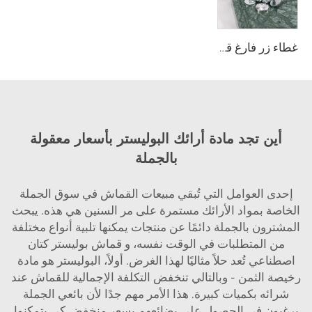
غطاء زر فارغ قابل للإزالة من وي جوي قابل لإعادة الاستخدام عملي أغطية أزرار زخرفية للأريكة
أين تجد مادة أرائك البوليستر بأسعار معقولة
بالجملة
إحدى العوامل التي تُبقي مبيعات القماش في سوق الجملة
الخاصة بمواد الأرائك مستمرة على مر السنين هي هذه. يبحث
المشترون بالجملة دائمًا عن منتجات يمكنها تلبية أنواع مختلفة
من المتطلبات في الوقت نفسه، و
قماش بوليستر كتان
اصطناعي
تُعد حلاً مثاليًا لهذا الغرض. أولاً، البوليستر هو مادة
رخيصة الثمن - وبالتالي تنخفض التكلفة الإجمالية للقماش عند
شرائه بكميات كبيرة. هذا الأمر مهم جدًا لأن بائعي الجملة
يرغبون في الحصول على بضائعهم بسعر منخفض كي يتمكنوا