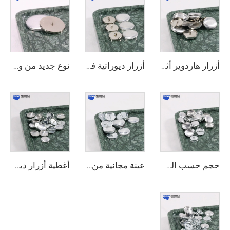
أزرار هاردوير أثاث على شكل دائرة بساق فضية من وي جوي، أزرار قابلة لإعادة الاستخدام مع غطاء معدني للتغطية على الكنب
أزرار ديوراتية فضية كريستالية بمقاسات 20 مم، 22 مم، 25 مم من وي جوي لتزيين الأثاث والكنب
نوع جديد من وي جوي، أزرار غطاء خلفية مسطحة مستوية، قشرة ضغط ذاتي، أزرار تغطية للستائر والكنب والقماش
حجم حسب الطلب من وي جوي، غطاء معدني لزر الأريكة، إكسسوارات أثاث جديدة، قطع غيار
عينة مجانية من وي جوي لأجزاء هاردوير الأثاث، زر انزلاق ديكوري بقطر 24 مم، زر تغطية ذاتي للسجاد
أغطية أزرار ديكورات الأثاث بالجملة من وي جوي، أجزاء معدنية مقاومة للماء، قطع هاردوير، أزرار تغطية للأثاث