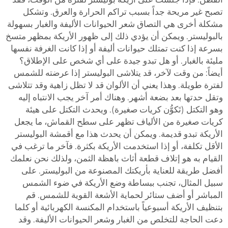
تصبح غير مريحة جداً بسبب تراكم الحرارة والعرق. وتشكل
مشكلة أخرى هي التصاق شعر الحيوانات الأليفة والغبار بسهولة
بالبوليستر. ويمكن أن يؤدي ذلك إلى ظهور الأريكة بمظهر متسخ
بسرعة إذا كنت تمتلك حيوانات أليفة أو إذا كانت الغرفة نفسها
مليئة بالغبار. أو هل تبدو جيدة على أي شخص على الإطلاق؟
أيضاً: من وقت لآخر، قد يتلاشى البوليستر إذا عرضته للشمس
لفترة طويلة. وهذا يعني أن الألوان قد لا تظل زاهية وقد تتلاشى
وتقل حدتها بعد بضعة أشهر. وهناك أمر آخر يجب الانتباه إليه
وهو التكتل (تَكوُّن كريات صغيرة). ويحدث التكتل على هيئة
كريات صغيرة من الألياف تظهر على سطح القماش، ما يجعل
الأريكة تبدو قديمة. ويمكن أن يحدث هذا مع أقمشة البوليستر
الأقل تكلفة، أو إذا استخدمت الأريكة بكثرة. فآخر ما ترغب في
القيام به هو إتلاف قطعة أثاث باهظة الثمن، ولذلك نحن نعلمك
أفضل طريقة للعناية بأريكتك المصنوعة من البوليستر. على
سبيل المثال، تجنب ببساطة وضع الأريكة في ضوء الشمس
المباشر أو أضف ستائر لحماية الأشعة القوية للشمس. قم
بتنظيف الأريكة أسبوعياً باستخدام المكنسة الكهربائية أو كلما
دعت الحاجة للتخلص من الغبار وشعر الحيوانات الأليفة. وقد