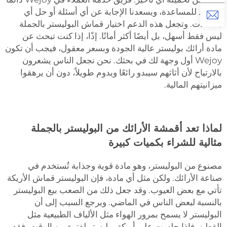
مستعد للمساعدة، ويسعدنا الإجابة عن أي أسئلة أو حل أي
مشكلات. وتجعل هذه الدعم اختيار قماش البوليستر بالجملة
ليس فقط أسهل، بل أيضًا أكثر أمانًا. إذًا، إذا كنت تبحث عن
مادة أرائك بوليستر عالية الجودة وبسعر معقول، فيجب أن تكون
Wejoy أول وجهة لك في بحثك. نحن نجعل الناس يشعرون
بالارتياح لأن أثاثهم سيبدو رائعًا ويدوم طويلاً، دون أن يرهقوا
ميزانيتهم المالية.
لماذا تعد أقمشة الأرائك من البوليستر بالجملة
مثالية للشراء بكميات كبيرة
مصنوع من البوليستر، وهو مادة قوية وجذابة تُستخدم في
صناعة الأرائك. ولكن مثل أي مادة، فإن البوليستر
قماش الأريكة
تأتي مع بعض العيوب. وقد جعل ذلك من الصعب بيع البوليستر
بالنسبة لبعض الناس في الماضي. ويرجع السبب إلى أن
البوليستر لا يسمح بمرور الهواء مثل الألياف الطبيعية مثل
القطن. فإذا جلست على أريكة بوليستر لفترة من الوقت، فقد