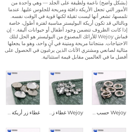
(بشكل واضح) ناعمة ولطيفة على الجلد — وهي واحدة من
الأمور التي تجعل الأريكة دافئة ومريحة للجلوس عليها. عندما
تلمسها، تشعر أنها ليست ثقيلة لكنها قوية في الوقت نفسه.
وبالتالي قد تكون أريكة البوليستر مناسبة لفترة أطول، خاصة
إذا كانت الظروف تتضمن وجود أطفال أو حيوانات أليفة. - إن
قماش Wejoy للأرائك المصنوع من البوليستر هو الحل لتلك
الاحتياجات. منتجاتنا مريحة ومتينة في آنٍ واحد، وهو ما يجعلها
مثالية لصانعي ومشتري الأثاث الذين يرغبون في الحصول على
أفضل ما في العالمين مقابل قيمة استثنائية.
Wejoy حسب المقاس المخصص قطع معدنية أثاث مغطى خلفية مسطحة ساق معدنية زر كروي دائري مغطى زر ضغط
Wejoy غطاء زر دائري ديكور مفيد موجز قماش تنجيد بالجملة غطاء زر ألمونيوم
غطاء زر أريكة من هاردوير الأثاث العصري من وي جوي، وزر مغطى مقاوم للماء مع حافة محيطة