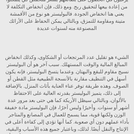
من إعادة بيعها لتحقيق ربح. ومع ذلك، فإن انخفاض التكلفة لا
يعني هنا انخفاض الجودة. فالبوليستر هو نوع من الأقمشة
متينة ومقاومة للتمزق، وبالتالي يمكن الحفاظ على الأرائك
المصنوعة منه لسنوات عديدة
الشيء هو تقليل عدد المرتجعات أو الشكاوى، وكذلك انخفاض
المبالغ المالية والوقت المستهلك. سبب آخر هو أن البوليستر
نسيج مقاوم للبقع والبهتان. وعندما يتسخ البوليستر، فإنه يكون
أسهل في التنظيف مقارنة بالأنسجة الطبيعية مثل القطن أو
الصوف. وهذه طريقة توفر عناء العناية بأثاث المنزل. بالإضافة
إلى ذلك، يتميز البوليستر بقدرته العالية على الاحتفاظ
بالألوان، وبالتالي سيظل الأريكة كما هي حتى بعد مرور عدة
أشهر أو سنوات. وأخيرًا وليس آخرًا، فإن البوليستر مادة خفيفة
الوزن ولكنها قوية، مما يسمح للعمال في المصانع والمتاجر
بأداء عملهم دون أي صعوبة. كما أنها تؤدي إلى كفاءة أعلى في
الإنتاج والنقل أيضًا. لذلك، وباعتبار جميع هذه الأسباب والبقية،