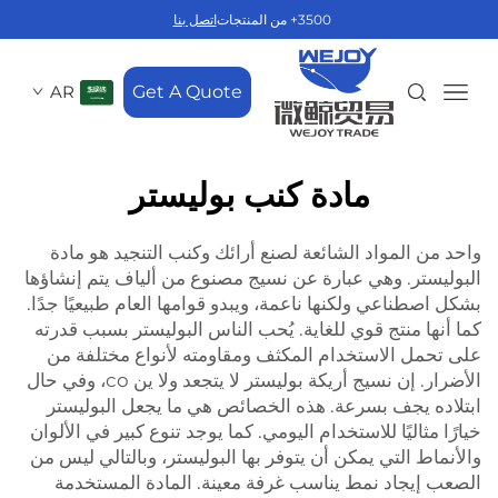
3500+ من المنتجات
اتصل بنا
AR
Get A Quote
مادة كنب بوليستر
واحد من المواد الشائعة لصنع أرائك وكنب التنجيد هو مادة
البوليستر. وهي عبارة عن نسيج مصنوع من ألياف يتم إنشاؤها
بشكل اصطناعي ولكنها ناعمة، ويبدو قوامها العام طبيعيًا جدًا.
كما أنها منتج قوي للغاية. يُحب الناس البوليستر بسبب قدرته
على تحمل الاستخدام المكثف ومقاومته لأنواع مختلفة من
الأضرار. إن
نسيج أريكة بوليستر
لا يتجعد ولا ين co، وفي حال
ابتلاده يجف بسرعة. هذه الخصائص هي ما يجعل البوليستر
خيارًا مثاليًا للاستخدام اليومي. كما يوجد تنوع كبير في الألوان
والأنماط التي يمكن أن يتوفر بها البوليستر، وبالتالي ليس من
الصعب إيجاد نمط يناسب غرفة معينة. المادة المستخدمة