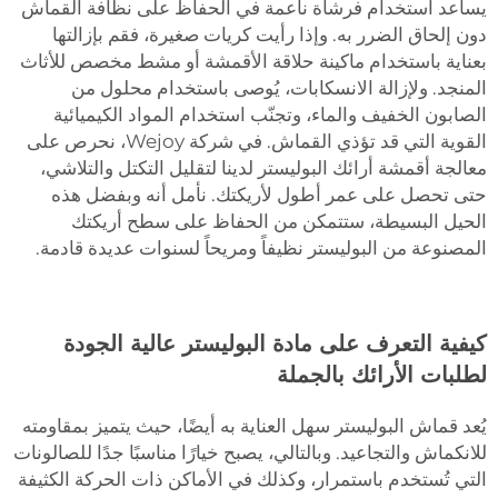
يساعد استخدام فرشاة ناعمة في الحفاظ على نظافة القماش
دون إلحاق الضرر به. وإذا رأيت كريات صغيرة، فقم بإزالتها
بعناية باستخدام ماكينة حلاقة الأقمشة أو مشط مخصص للأثاث
المنجد. ولإزالة الانسكابات، يُوصى باستخدام محلول من
الصابون الخفيف والماء، وتجنّب استخدام المواد الكيميائية
القوية التي قد تؤذي القماش. في شركة Wejoy، نحرص على
معالجة أقمشة أرائك البوليستر لدينا لتقليل التكتل والتلاشي،
حتى تحصل على عمر أطول لأريكتك. نأمل أنه وبفضل هذه
الحيل البسيطة، ستتمكن من الحفاظ على سطح أريكتك
المصنوعة من البوليستر نظيفاً ومريحاً لسنوات عديدة قادمة.
كيفية التعرف على مادة البوليستر عالية الجودة
لطلبات الأرائك بالجملة
يُعد قماش البوليستر سهل العناية به أيضًا، حيث يتميز بمقاومته
للانكماش والتجاعيد. وبالتالي، يصبح خيارًا مناسبًا جدًا للصالونات
التي تُستخدم باستمرار، وكذلك في الأماكن ذات الحركة الكثيفة