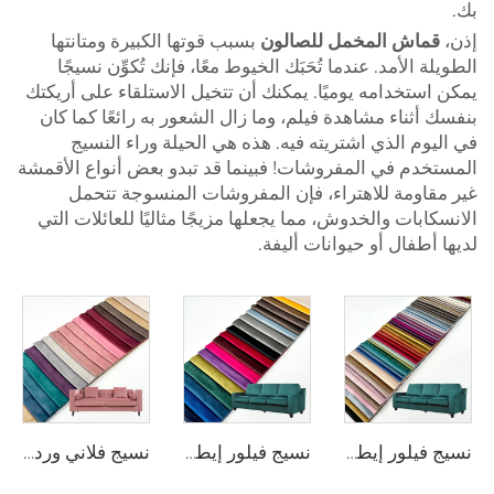
بك.
إذن،
قماش المخمل للصالون
بسبب قوتها الكبيرة ومتانتها
الطويلة الأمد. عندما تُحَبَك الخيوط معًا، فإنك تُكوِّن نسيجًا
يمكن استخدامه يوميًا. يمكنك أن تتخيل الاستلقاء على أريكتك
بنفسك أثناء مشاهدة فيلم، وما زال الشعور به رائعًا كما كان
في اليوم الذي اشتريته فيه. هذه هي الحيلة وراء النسيج
المستخدم في المفروشات! فبينما قد تبدو بعض أنواع الأقمشة
غير مقاومة للاهتراء، فإن المفروشات المنسوجة تتحمل
الانسكابات والخدوش، مما يجعلها مزيجًا مثاليًا للعائلات التي
لديها أطفال أو حيوانات أليفة.
نسيج فيلور إيطالي من البوليستر بنسبة 100% من علامة وي جوي، ناعم كالجليد، مثالي لتغطية الأرائك وديكور المنزل والأغطية الزينة للوسائد، ناعم وفخم ومتين، يُباع بالمتر
نسيج فيلور إيطالي من علامة وي جوي بوزن ٢٥٠ غرام/م²، عرضه ٢٨٠ سم، مناسب للستائر والديكور المنزلي ومعالجة النوافذ، ناعم وفخم ومتين، يُباع بالمتر
نسيج فلاني وردي من شركة وي جوي بوزن 230 غ/م²، مناسب لتغليف الأثاث والأرائك وغطاء الوسائد، وزينة المنزل، ناعم وفروي وخفيف الوزن ومتين جدًّا، ويُباع بالمتر