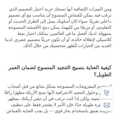
ومن الميزات الإضافية أنها تمنحك حرية اختيار التصميم الذي
ترغب فيه. يمكن للقماش المنسوج أن يتناسب مع أي تصميم
داخلي تقريبًا. سواء كان أسلوبك يميل إلى الطراز الحديث أو
التقليدي، أو مزيجًا من كليهما، يمكن دمج الأقمشة المنسوجة
بسهولة. لديك أفضل ما في العالمين: يمكنك اختيار نمط
كلاسيكي لإطلالة خالدة، أو أن تكون جريئًا بتصميم عصري. لدينا
العديد من الخيارات لتُظهر شخصيتك من خلال أثاثك.
كيفية العناية بنسيج التنجيد المنسوج لضمان العمر
الطويل؟
تُستخدم المفروشات المنسوجة بشكل شائع من قبل أصحاب
المنازل وحلول التنجيد الاحترافية لأنها تمنح الأريكة مظهرًا رائعًا
وتكون متينة. ولكن إذا كنت ترغب في أن تبقي أريكتك بمظهر
جيد لفترة طويلة جدًا، فإن الأمر لا يقتصر فقط على تنظيف
الأريكة بعمق باستخدام بخار قوي — بل يجب العناية بالقماش