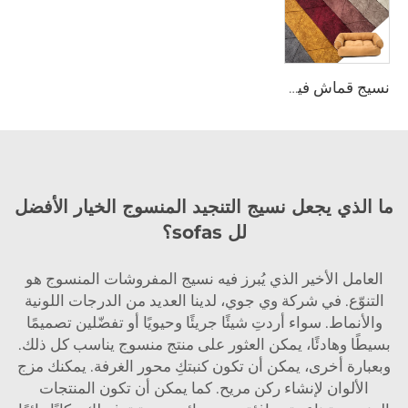
نسيج قماش فيلوت هولندي مُحدَّب من وي جوي لتغطية الأرائك ومواد الأثاث، وديكور المنزل الناعم الفاخر المتين بالمتر
ما الذي يجعل نسيج التنجيد المنسوج الخيار الأفضل
لل sofas؟
العامل الأخير الذي يُبرز فيه نسيج المفروشات المنسوج هو
التنوّع. في شركة وي جوي، لدينا العديد من الدرجات اللونية
والأنماط. سواء أردتِ شيئًا جريئًا وحيويًا أو تفضّلين تصميمًا
بسيطًا وهادئًا، يمكن العثور على منتج منسوج يناسب كل ذلك.
وبعبارة أخرى، يمكن أن تكون كنبتكِ محور الغرفة. يمكنك مزج
الألوان لإنشاء ركن مريح. كما يمكن أن تكون المنتجات