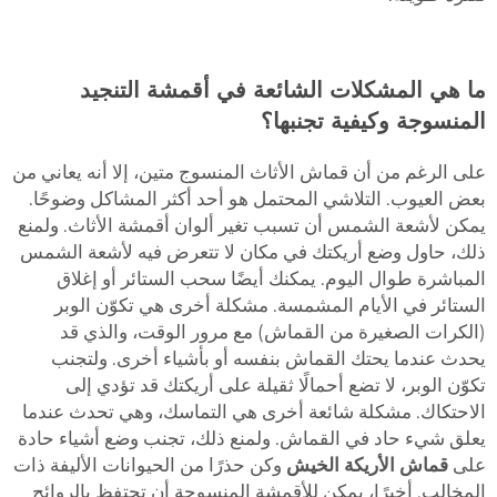
ما هي المشكلات الشائعة في أقمشة التنجيد
المنسوجة وكيفية تجنبها؟
على الرغم من أن قماش الأثاث المنسوج متين، إلا أنه يعاني من
بعض العيوب. التلاشي المحتمل هو أحد أكثر المشاكل وضوحًا.
يمكن لأشعة الشمس أن تسبب تغير ألوان أقمشة الأثاث. ولمنع
ذلك، حاول وضع أريكتك في مكان لا تتعرض فيه لأشعة الشمس
المباشرة طوال اليوم. يمكنك أيضًا سحب الستائر أو إغلاق
الستائر في الأيام المشمسة. مشكلة أخرى هي تكوّن الوبر
(الكرات الصغيرة من القماش) مع مرور الوقت، والذي قد
يحدث عندما يحتك القماش بنفسه أو بأشياء أخرى. ولتجنب
تكوّن الوبر، لا تضع أحمالًا ثقيلة على أريكتك قد تؤدي إلى
الاحتكاك. مشكلة شائعة أخرى هي التماسك، وهي تحدث عندما
يعلق شيء حاد في القماش. ولمنع ذلك، تجنب وضع أشياء حادة
على
قماش الأريكة الخيش
وكن حذرًا من الحيوانات الأليفة ذات
المخالب. أخيرًا، يمكن للأقمشة المنسوجة أن تحتفظ بالروائح