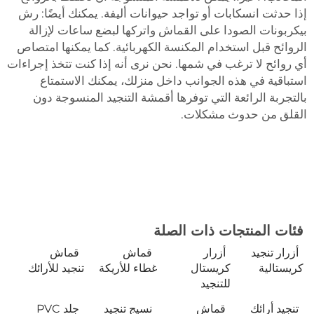
إذا حدثت انسكابات أو تواجد حيوانات أليفة. يمكنك أيضًا: رش
بيكربونات الصودا على القماش واتركها لبضع ساعات لإزالة
الروائح قبل استخدام المكنسة الكهربائية. كما يمكنها امتصاص
أي روائح لا ترغب في شمها. نحن نرى أنه إذا كنت تتخذ إجراءات
استباقية في هذه الجوانب داخل منزلك، يمكنك الاستمتاع
بالتجربة الرائعة التي توفرها أقمشة التنجيد المنسوجة دون
القلق من حدوث مشكلات.
فئات المنتجات ذات الصلة
أزرار تنجيد
أزرار
قماش
قماش
كريستالية
كريستال
غطاء للأريكة
تنجيد للأرائك
للتنجيد
تنجيد أرائك
قماش
نسيج تنجيد
جلد PVC