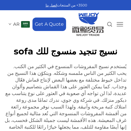
3500+ من المنتجات
اتصل بنا
AR
Get A Quote
نسيج تنجيد منسوج للك sofa
يُستخدم نسيج المفروشات المنسوج في الكثير من الكنب.
يحب الكثير من الناس ملمسه وشكله. ويتكوّن هذا النسيج من
تداخل خيوط مختلفة مع بعضها البعض لإنتاج قماش فعّال
وجذاب. كما يمكن العثور على هذا القماش بتصاميم وألوان
عديدة، لذا لن تواجه أي صعوبة في العثور على نوع يتناسب مع
ديكور منزلك. في شركة وي جوي، ندرك تمامًا مدى روعة
امتلاك كنبة مريحة وأنيقة. ولهذا السبب نوفر مجموعة رائعة
من أقمشة المفروشات المنسوجة التي تُعد مثالية لجميع أنواع
غرف المعيشة. هذه الأقمشة ليست جميلة الشكل فحسب، بل
إنها أيضًا مقاومة للتلف، مما يجعلها خيارًا رائعًا للكنبة الخاصة