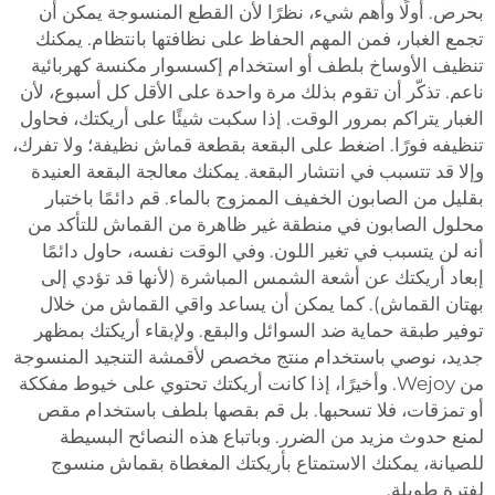
بحرص. أولًا وأهم شيء، نظرًا لأن القطع المنسوجة يمكن أن
تجمع الغبار، فمن المهم الحفاظ على نظافتها بانتظام. يمكنك
تنظيف الأوساخ بلطف أو استخدام إكسسوار مكنسة كهربائية
ناعم. تذكّر أن تقوم بذلك مرة واحدة على الأقل كل أسبوع، لأن
الغبار يتراكم بمرور الوقت. إذا سكبت شيئًا على أريكتك، فحاول
تنظيفه فورًا. اضغط على البقعة بقطعة قماش نظيفة؛ ولا تفرك،
وإلا قد تتسبب في انتشار البقعة. يمكنك معالجة البقعة العنيدة
بقليل من الصابون الخفيف الممزوج بالماء. قم دائمًا باختبار
محلول الصابون في منطقة غير ظاهرة من القماش للتأكد من
أنه لن يتسبب في تغير اللون. وفي الوقت نفسه، حاول دائمًا
إبعاد أريكتك عن أشعة الشمس المباشرة (لأنها قد تؤدي إلى
بهتان القماش). كما يمكن أن يساعد واقي القماش من خلال
توفير طبقة حماية ضد السوائل والبقع. ولإبقاء أريكتك بمظهر
جديد، نوصي باستخدام منتج مخصص لأقمشة التنجيد المنسوجة
من Wejoy. وأخيرًا، إذا كانت أريكتك تحتوي على خيوط مفككة
أو تمزقات، فلا تسحبها. بل قم بقصها بلطف باستخدام مقص
لمنع حدوث مزيد من الضرر. وباتباع هذه النصائح البسيطة
للصيانة، يمكنك الاستمتاع بأريكتك المغطاة بقماش منسوج
لفترة طويلة.