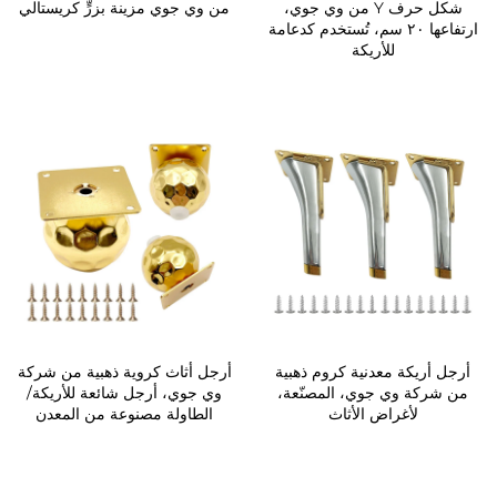
شكل حرف Y من وي جوي،
من وي جوي مزينة بزرٍّ كريستالي
ارتفاعها ٢٠ سم، تُستخدم كدعامة
للأريكة
أرجل أريكة معدنية كروم ذهبية
أرجل أثاث كروية ذهبية من شركة
من شركة وي جوي، المصنّعة،
وي جوي، أرجل شائعة للأريكة/
لأغراض الأثاث
الطاولة مصنوعة من المعدن