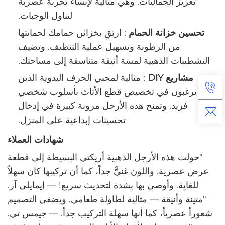
تعزيز الجماليات. وهي مثالية لإنشاء تجربة عصرية
لتناول الوجبات.
‌
تحسين خزانة الحمام
‏: ارتقِ بخزائن حمامك لحمايتها
من الرطوبة وتسهيل عملية التنظيف. وتضيف
التشطيبات الذهبية لمسة أنيقة متناسقة إلى مساحتك.
‌
مشاريع DIY
‏: مثالية لمحبي الحرف اليدوية الذين
يرغبون في تخصيص قطع الأثاث بأسلوب شخصي
فريد. وتمنح هذه الأرجل مرونة كبيرة في إدخال
تحسينات إبداعية على المنزل.
شهادات العملاء
"
حولت هذه الأرجل الذهبية أريكتي البسيطة إلى قطعة
عرض عصرية. واللون غنيٌّ جداً، كما أن تركيبها كان سهلاً
للغاية. وأوصي بها بشدة لتحديث سريع!
— إيمايلي آر.
"
متينة وأنيقة — مثالية لطاولة طعامي. ويضفي التصميم
شعوراً عصرياً، كما أنها سهلة التركيب جداً.
— جيمس تي.