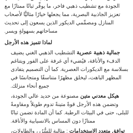
الجودة مع تشطيب ذهبي فاخر، ما يوفِّر ثباتًا ممتازًا مع
تعزيز الجاذبية البصرية، مما يجعلها خيارًا مثاليًّا لأصحاب
المنازل ومصمِّمي الديكور الذين يسعون إلى تحديث
مساحاتهم بسهولةٍ ويسر.
لماذا تتميز هذه الأرجل
‌
جمالية ذهبية عصرية
التشطيب الذهبي الغني يضيف
الدفء والأناقة، فيُضيء أي غرفة على الفور ويتناغم
بسلاسة مع الديكورات العصرية. كما أن التصميم يتفادى
المظهر الباهت، ليخلق مظهرًا متناسقًا ومتجانسًا في
جميع أنحاء منزلك.
‌
هيكل معدني متين
مصنوعة من حديد عالي الجودة،
وتضمن هذه الأرجل قوةً متينةً تدوم طويلاً ومقاومةً
للبلى، حتى في البيئات الرطبة. كما أن المادة تضمن ثباتًا
ممتازًا دون المساس بالانسيابية والأناقة.
‌
توافق متعدد الاستخدامات
‏: مثالية للسُّرُر، والطاولات،