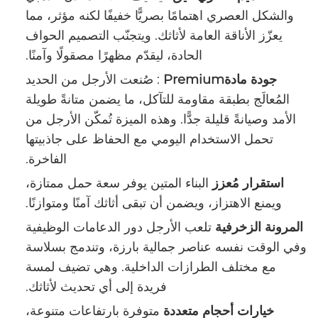
والشكل العصري اهتمامًا بصريًّا خفيفًا لكنه مؤثر، مما
يعزّز الأناقة العامة لأثاثك. ويتجنّب التصميم الحواف
الحادة، ليقدّم مظهرًا مصقولًا وآمنًا.
‌
جودة مادةPremium
‏: صُنعت الأرجل من الحديد
المُعالَج بطبقة مقاومة للتآكل، ما يضمن متانةً طويلة
الأمد وصيانةً قليلة جدًّا. وهذه الميزة تُمكّن الأرجل من
تحمل الاستخدام اليومي مع الحفاظ على جاذبيتها
الفاخرة.
‌
استقرار مُعزز
البناء المتين يوفر سعة حمل ممتازة،
ويمنع الاهتزاز، ويضمن أن تبقى أثاثك آمنًا ومتوازنًا.
‌
المرونة الزخرفية
تلعب الأرجل دور الدعامات الوظيفية
وفي الوقت نفسه عناصر جمالية بارزة، وتندمج بسلاسة
مع مختلف الطرازات الداخلية. وهي تضيف لمسة
فريدة إلى أي تحديث لأثاثك.
‌
خيارات أحجام متعددة
متوفرة بارتفاعات متنوعة،