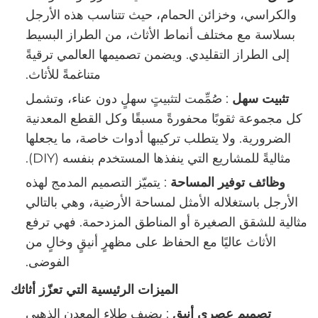
والكراسي، وخزائن الحمام، حيث تتناسب هذه الأرجل
بسلاسة مع مختلف أنماط الأثاث، من الطراز البسيط
إلى الطراز التقليدي. ويضمن تصميمها العالمي ترقيةً
متناغمةً للأثاث.
‌
تثبيت سهل
‏: صُمِّمت لتثبيتٍ سهلٍ دون عناء، وتشمل
كل مجموعة ثقوبًا محفورةً مسبقًا وكل القطع المعدنية
الضرورية. ولا يتطلب تركيبها أدوات خاصة، ما يجعلها
مثاليةً للمشاريع التي ينفذها المستخدم بنفسه (DIY).
‌
وظائف توفير المساحة
‏: يتميّز التصميم المدمج لهذه
الأرجل باستغلاله الأمثل لمساحة الأرضية، وهي بالتالي
مثالية للشقق الصغيرة أو المناطق المزدحمة. فهي ترفع
الأثاث عاليًا مع الحفاظ على مظهرٍ أنيقٍ وخالٍ من
الفوضى.
الميزات الرئيسية التي تعزّز أثاثك
‌
تصميم عصري أنيق
‏: يضيف طلاء المعدن الذهبي