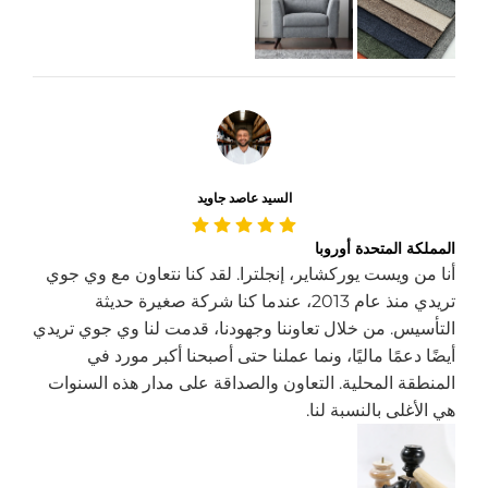
السيد عاصد جاويد
المملكة المتحدة أوروبا
أنا من ويست يوركشاير، إنجلترا. لقد كنا نتعاون مع وي جوي
تريدي منذ عام 2013، عندما كنا شركة صغيرة حديثة
التأسيس. من خلال تعاوننا وجهودنا، قدمت لنا وي جوي تريدي
أيضًا دعمًا ماليًا، ونما عملنا حتى أصبحنا أكبر مورد في
المنطقة المحلية. التعاون والصداقة على مدار هذه السنوات
هي الأغلى بالنسبة لنا.