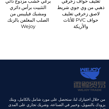
تغليف حواف زخرفي
برغي خشب مزدوج ذاتي
ذهبي من وي جوي شريط
التثبيت برأس دائري
لاصق زخرفي تغليف
ومشبك فيليبس من
حواف PVC للأثاث
الصلب المغلفن بالزنك
والأريكة
Wejoy
من خلال اختيارك لنا، ستحصل على مورد شامل بالكامل، وبنك
يزودك بالتمويل، وخبير في الصناعة، وشريك تجاري على المدى