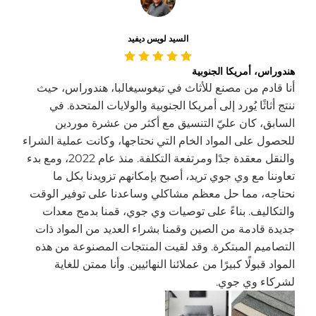
السيد لويس ديفيد
هندوراس، أمريكا الجنوبية
أنا قادم من مصنع للأثاث في تيغوسيغالبا، هندوراس، حيث
ننتج أثاثًا يُورد إلى أمريكا الجنوبية والولايات المتحدة. في
السابق، كان عليّ التنسيق مع أكثر من عشرة موردين
للحصول على المواد الخام التي نحتاجها، وكانت عملية الشراء
والنقل معقدة جدًا ومرتفعة التكلفة. منذ عام 2022، ومع بدء
تعاوننا مع وي جوي تريد، أصبح بإمكانهم تزويدنا بكل ما
نحتاجه، مما حل معظم مشاكلي وساعدنا على توفير الوقت
والتكاليف. بناءً على توصيات وي جوي، قمنا بدمج معدات
جديدة قادمة من الصين وقمنا بشراء العديد من المواد ذات
التصاميم المبتكرة. وقد لقيت المنتجات المصنوعة من هذه
المواد قبولًا كبيرًا من عملائنا النهائيين. وأنا ممتن للغاية
لشركاء وي جوي.