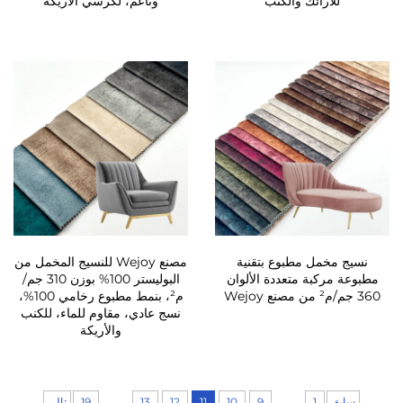
للأرائك والكنب
وناعم، لكرسي الأريكة
نسيج مخمل مطبوع بتقنية
مصنع Wejoy للنسيج المخمل من
مطبوعة مركبة متعددة الألوان
البوليستر 100% بوزن 310 جم/
360 جم/م² من مصنع Wejoy
م²، بنمط مطبوع رخامي 100%،
نسج عادي، مقاوم للماء، للكنب
والأريكة
...
...
سابق
1
9
10
11
12
13
19
تالي