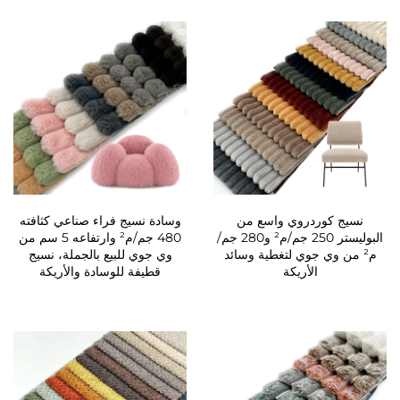
نسيج كوردروي واسع من
وسادة نسيج فراء صناعي كثافته
البوليستر 250 جم/م² و280 جم/
480 جم/م² وارتفاعه 5 سم من
م² من وي جوي لتغطية وسائد
وي جوي للبيع بالجملة، نسيج
الأريكة
قطيفة للوسادة والأريكة