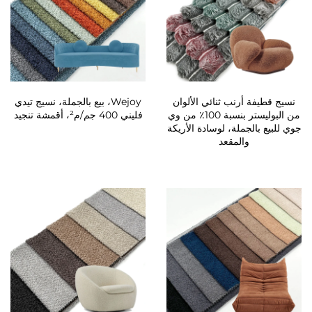
نسيج قطيفة أرنب ثنائي الألوان
Wejoy، بيع بالجملة، نسيج تيدي
من البوليستر بنسبة 100٪ من وي
فليني 400 جم/م²، أقمشة تنجيد
جوي للبيع بالجملة، لوسادة الأريكة
والمقعد