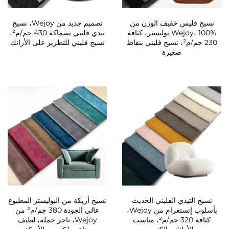
نسيج فليس خفيف الوزن من
تصميم جديد من Wejoy، نسيج
Wejoy، 100% بوليستر، كثافة
تيدي فليني بسماكة 430 جم/م²،
230 جم/م²، نسيج فليني بنقاط
نسيج فليني للتطريز على الأرائك
صغيرة
نسيج التيدي الفليني الحديث
نسيج أريكة من البوليستر المطبوع
بأسلوب إنستغرام من Wejoy،
عالي الجودة 380 جم/م² من
كثافة 320 جم/م²، مناسب
Wejoy، تاجر جملة، لطيف