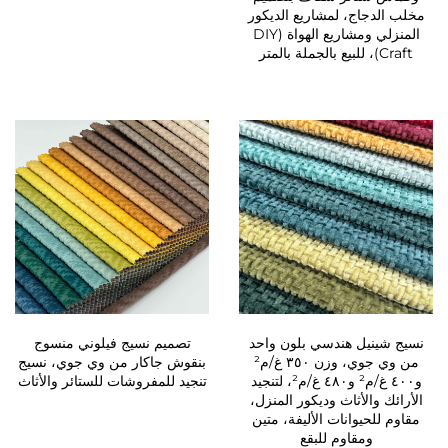
مخلب الدجاج، لمشاريع الديكور
المنزلي ومشاريع الهواة (DIY
Craft)، للبيع بالجملة بالمتر
نسيج شينيل هندسي بلون واحد
تصميم نسيج فيلوني منسوج
من وي جوي، وزن ٣٥٠ غ/م²
بنقوش جاكار من وي جوي، نسيج
و٤٠٠ غ/م² و٤٨٠ غ/م²، لتنجيد
تنجيد للمفروشات للستائر والأثاث
الأرائك والأثاث وديكور المنزل،
مقاوم للحيوانات الأليفة، متين
ومقاوم للبقع