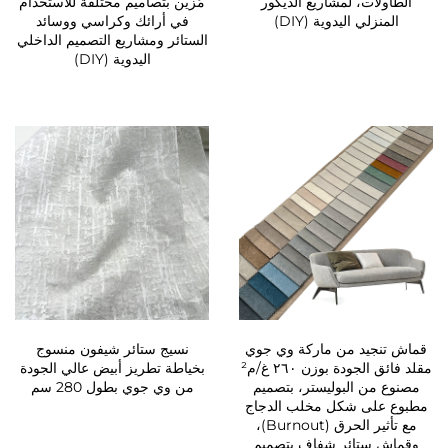
الطاولات، لمشاريع الديكور
مُزيَّن بتصاميم مختلفة للاستخدام
المنزلي اليدوية (DIY)
في أرائك وكراسي ووسائد
الستائر ومشاريع التصميم الداخلي
اليدوية (DIY)
قماش تنجيد من ماركة وي جوي
نسيج ستائر شيفون منسوج
مقلد فائق الجودة بوزن ٢٦٠ غ/م²
بخياطة تطريز أبيض عالي الجودة
مصنوع من البوليستر، بتصميم
من وي جوي بطول 280 سم
مطبوع على شكل مخلب الدجاج
مع تأثير الحرق (Burnout)،
وقماش ستائر شفاف بتصميم