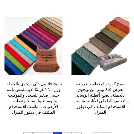
نسيج كوردويا بخطوط عريضة
نسيج فلانييل دبّي ويجوي بالجملة،
بعرض ٤٫٥ ويلز من ويجوي
وزن ٢٦٠ غرامًا، ذو ملمس ناعم
بالجملة، لصنع أغطية الوسائد
حبيبي صغير للسجاد والموكيت
والتغليف الداخلي للأثاث، مناسب
والوسائد والبساط وتغطيات
للاستخدام المكثف في ديكور
الأرضيات، مناسب للاستخدام
المنزل
المكثف في ديكور المنزل