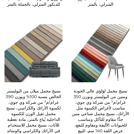
المنزلي، بالمتر
للديكور المنزلي، بالجملة بالمتر
نسيج مخمل لؤلؤي عالي الجودة
نسيج مخمل ميلان من البوليستر
ومتين من البوليستر وبوزن 350
الخالص بنسبة 100% وبوزن 390
غرام/م² من شركة وي جوي،
غرام/م² من شركة وي جوي،
مناسب لأغراض الكسوة مثل
لكسوة الأرائك والكراسي، نسيج
الأرائك، نسيج مخمل صناعي متين
مخمل ثقيل الوزن للكسوة
جدًّا مقاوم للتآكل ومناسب
الداخلية يُباع بالمتر، مادة تغطية
للحيوانات الأليفة ومقاوم للبقع،
للأثاث، نسيج مخمل للاستخدام
عرض اللفة 140 سم، للبيع
في الأرائك والكراسي والوسائد