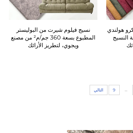
لكرو هولندي
نسيج فيلوم شيرت من البوليستر
تقنية النسيج
المطبوع بسعة 360 جم/م² من مصنع
ئك
ويجوي، لتطريز الأرائك
...
9
التالي