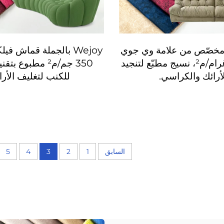
 مخصّص من علامة وي جوي
Wejoy بالجملة قماش في
بوزن ٣٥٠ غرام/م²، نسيج مطبّع لتنجيد
350 جم/م² مطبوع ب
لأرائك والكراسي.
للكنب لتغليف الأرا
السابق
1
2
3
4
5