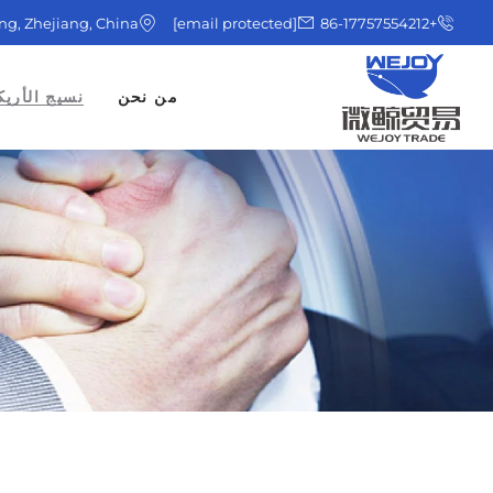
ing, Zhejiang, China
[email protected]
+86-17757554212
من نحن
نسيج الأريك