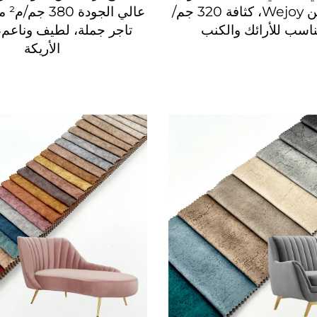
إنستغرام من Wejoy، كثافة 320 جم/
تاجر جملة، لطيف وناعم
الأريكة