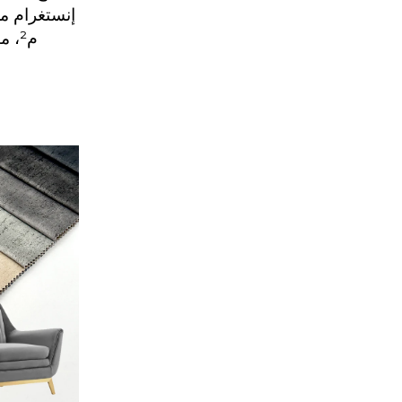
م²، مناسب للأرائك والكنب