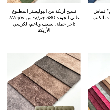
Wejoy جديد 380 جم/م² قماش
نسيج أريكة من البوليستر المطبوع
عالي الجودة 380 جم/م² من Wejoy،
تاجر جملة، لطيف وناعم، لكرسي
الأريكة