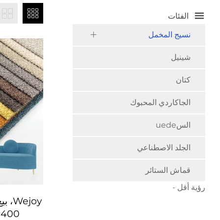
الفئات
نسيج المخمل
شينيل
كتان
الجاكاردي المحبوك
السuede
الجلد الاصطناعي
قماش الستائر
رؤية أقل -
ejoy
400 جم/م²، أقمشة تنجيد