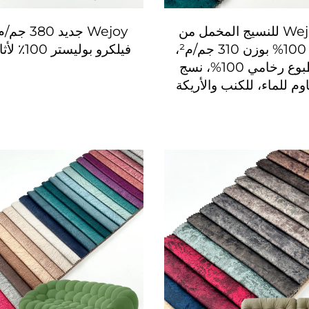
مصنع Wejoy للنسيج المخمل من
البوليستر 100% بوزن 310 جم/م²،
فيلكرو بوليستر 100٪ لأثاث الكنب
بنمط مطبوع رخامي 100%، نسج
وم للماء، للكنب والأريكة