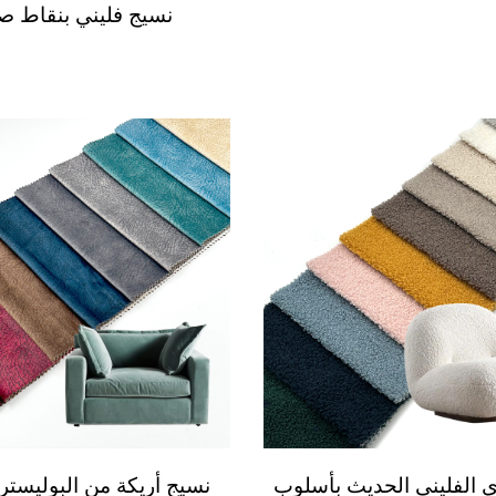
نسيج فليني بنقاط ص
ي الفليني الحديث بأسلوب
نسيج أريكة من البوليستر