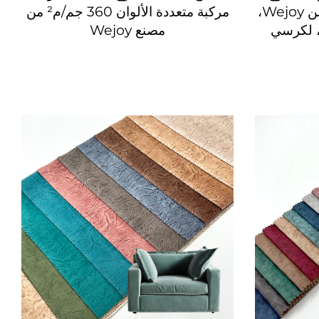
عالي الجودة 380 جم/م² من Wejoy،
مركبة متعددة الألوان 360 جم/م² من
، لكرسي
مصنع Wejoy