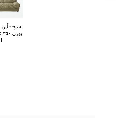
نسيج فلّين
ا