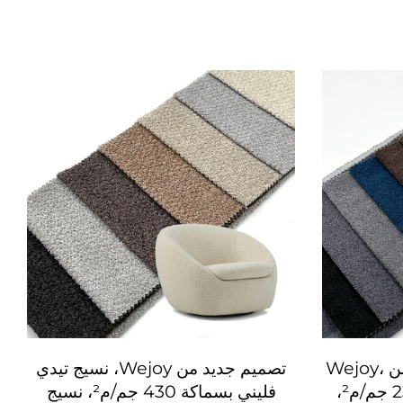
نسيج فليس خفيف الوزن من Wejoy،
تصميم جديد من Wejoy، نسيج تيدي
100% بوليستر، كثافة 230 جم/م²،
فليني بسماكة 430 جم/م²، نسيج